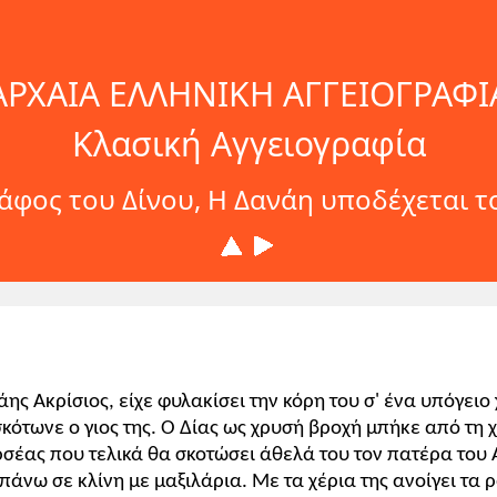
ΑΡΧΑΙΑ ΕΛΛΗΝΙΚΗ ΑΓΓΕΙΟΓΡΑΦΙ
Κλασική Αγγειογραφία
φος του Δίνου, Η Δανάη υποδέχεται τ
ς Ακρίσιος, είχε φυλακίσει την κόρη του σ' ένα υπόγειο 
κότωνε ο γιος της. Ο Δίας ως χρυσή βροχή μπήκε από τη 
ρσέας που τελικά θα σκοτώσει άθελά του τον πατέρα του Α
πάνω σε κλίνη με μαξιλάρια. Με τα χέρια της ανοίγει τα ρ