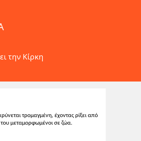
Α
ι την Κίρκη
κρύνεται τρομαγμένη, έχοντας ρίξει από
ί του μεταμορφωμένοι σε ζώα.