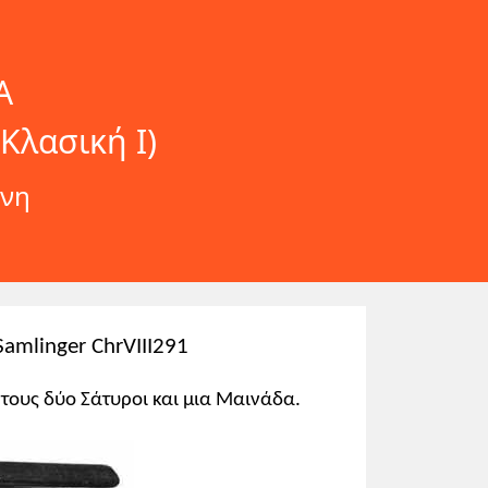
Α
Κλασική Ι)
δνη
Samlinger ChrVIII291
τους δύο Σάτυροι και μια Μαινάδα.