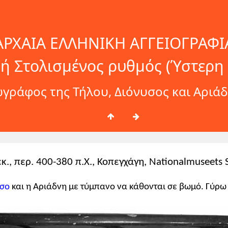
ΑΡΧΑΙΑ ΕΛΛΗΝΙΚΗ ΑΓΓΕΙΟΓΡΑΦΙ
ή Στολισμένος ρυθμός (Ύστερη 
γράφος της Τήλου, Διόνυσος και Αριά
κ., περ. 400-380 π.Χ., Κοπεγχάγη, Nationalmuseets 
σο
και η Αριάδνη με τύμπανο να κάθονται σε βωμό. Γύρω 