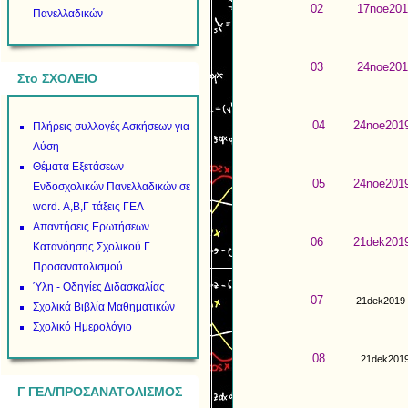
02
17noe201
Πανελλαδικών
03
24noe201
Στο ΣΧΟΛΕΙΟ
04
24noe201
Πλήρεις συλλογές Ασκήσεων για
Λύση
Θέματα Εξετάσεων
05
24noe201
Ενδοσχολικών Πανελλαδικών σε
word. Α,Β,Γ τάξεις ΓΕΛ
Απαντήσεις Ερωτήσεων
06
21dek201
Κατανόησης Σχολικού Γ
Προσανατολισμού
Ύλη - Οδηγίες Διδασκαλίας
07
21dek2019
Σχολικά Βιβλία Μαθηματικών
Σχολικό Ημερολόγιο
08
21dek201
Γ ΓΕΛ/ΠΡΟΣΑΝΑΤΟΛΙΣΜΟΣ