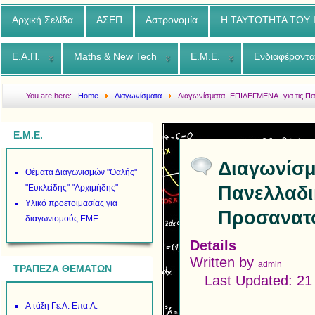
Αρχική Σελίδα
ΑΣΕΠ
Αστρονομία
Η ΤΑΥΤΟΤΗΤΑ ΤΟΥ
Ε.Α.Π.
Maths & New Tech
Ε.Μ.Ε.
Ενδιαφέροντα
You are here:
Home
Διαγωνίσματα
Διαγωνίσματα -ΕΠΙΛΕΓΜΕΝΑ- για τις Πα
Προσανατολισμού
Ε.Μ.Ε.
Διαγωνίσμ
Θέματα Διαγωνισμών "Θαλής"
Πανελλαδι
"Ευκλείδης" "Αρχιμήδης"
Υλικό προετοιμασίας για
Προσανατ
διαγωνισμούς ΕΜΕ
Details
Written by
admin
ΤΡΑΠΕΖΑ ΘΕΜΑΤΩΝ
Last Updated: 2
Α τάξη Γε.Λ. Επα.Λ.