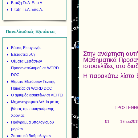
Β τάξη Γε.Λ. Επα.Λ.
Γ τάξη Γε.Λ. Επα.Λ.
Πανελλαδικές Εξετάσεις
Βάσεις Εισαγωγής
Στην ανάρτηση αυτή
Εξεταστέα ύλη
Μαθηματικά Προσαν
Θέματα Εξετάσεων
ιστοσελίδες στο δια
Προσανατολισμού σε WORD
Η παρακάτω λίστα 
DOC
Θέματα Εξετάσεων Γενικής
Παιδείας σε WORD DOC
Ο αριθμός εισακτέων σε ΑΕΙ ΤΕΙ
Μηχανογραφικό Δελτίο με τις
ΠΡΟΣΤΕΘΗ
βάσεις της προηγούμενης
Χρονιάς
01
17noe201
Πρόγραμμα υπολογισμού
μορίων
Στατιστικά Βαθμολογιών