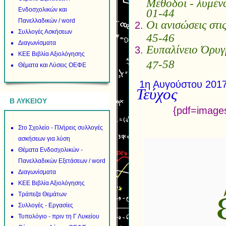
Μέθοδοι 
Ενδοσχολικών και
01-44
Πανελλαδικών / word
Οι ανισώσει
Συλλογές Ασκήσεων
45-46
Διαγωνίσματα
Ευπαλίνειο 
ΚΕΕ Βιβλία Αξιολόγησης
-58
47
Θέματα και Λύσεις ΟΕΦΕ
1η Αυγούστο
Τεύχος
B ΛΥΚΕΙΟΥ
{pdf=image
Στο Σχολείο - Πλήρεις συλλογές
ασκήσεων για λύση
Θέματα Ενδοσχολικών -
Πανελλαδικών Εξετάσεων / word
Διαγωνίσματα
ΚΕΕ Βιβλία Αξιολόγησης
Τράπεζα Θεμάτων
Συλλογές - Εργασίες
Τυπολόγιο - πριν τη Γ Λυκείου