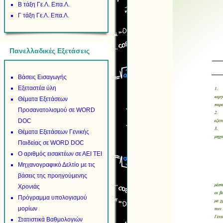
Β τάξη Γε.Λ. Επα.Λ.
Γ τάξη Γε.Λ. Επα.Λ.
Πανελλαδικές Εξετάσεις
Βάσεις Εισαγωγής
Εξεταστέα ύλη
Θέματα Εξετάσεων
Προσανατολισμού σε WORD
DOC
Θέματα Εξετάσεων Γενικής
Παιδείας σε WORD DOC
Ο αριθμός εισακτέων σε ΑΕΙ ΤΕΙ
Μηχανογραφικό Δελτίο με τις
βάσεις της προηγούμενης
Χρονιάς
Πρόγραμμα υπολογισμού
μορίων
Στατιστικά Βαθμολογιών