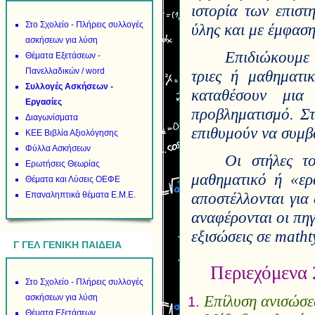
ιστορία των επιστ
Στο Σχολείο - Πλήρεις συλλογές
ύλης και με έμφαση
ασκήσεων για λύση
Επιδιώκουμε 
Θέματα Εξετάσεων -
Πανελλαδικών / word
τριες ή μαθηματι
Συλλογές Ασκήσεων -
καταθέσουν μια
Εργασίες
προβληματισμό. Στ
Διαγωνίσματα
επιθυμούν να συμβ
ΚΕΕ Βιβλία Αξιολόγησης
Φύλλα Ασκήσεων
Οι στήλες το
Ερωτήσεις Θεωρίας
μαθηματικό ή «ερ
Θέματα και Λύσεις ΟΕΦΕ
αποστέλλονται για 
Επαναληπτικά θέματα Ε.Μ.Ε.
αναφέρονται οι πηγ
εξισώσεις σε
matht
Γ ΓΕΛ ΓΕΝΙΚΗ ΠΑΙΔΕΙΑ
Περιεχόμενα 
Στο Σχολείο - Πλήρεις συλλογές
Επίλυση ανισώσε
ασκήσεων για λύση
Θέματα Εξετάσεων.