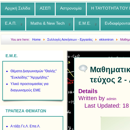
Αρχική Σελίδα
ΑΣΕΠ
Αστρονομία
Η ΤΑΥΤΟΤΗΤΑ ΤΟΥ
Ε.Α.Π.
Maths & New Tech
Ε.Μ.Ε.
Ενδιαφέροντα
You are here:
Home
Συλλογές Ασκήσεων - Εργασίες
ekkentron
Μαθημα
2 - Αύγουστος 2017
Ε.Μ.Ε.
Μαθηματικ
Θέματα Διαγωνισμών "Θαλής"
τεύχος 2 
"Ευκλείδης" "Αρχιμήδης"
Υλικό προετοιμασίας για
Details
διαγωνισμούς ΕΜΕ
Written by
admin
Last Updated: 18
ΤΡΑΠΕΖΑ ΘΕΜΑΤΩΝ
Α τάξη Γε.Λ. Επα.Λ.