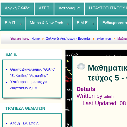
Αρχική Σελίδα
ΑΣΕΠ
Αστρονομία
Η ΤΑΥΤΟΤΗΤΑ ΤΟΥ
Ε.Α.Π.
Maths & New Tech
Ε.Μ.Ε.
Ενδιαφέροντα
You are here:
Home
Συλλογές Ασκήσεων - Εργασίες
ekkentron
Μαθημα
5 - Φεβρουάριος 2020
Ε.Μ.Ε.
Μαθηματικ
Θέματα Διαγωνισμών "Θαλής"
τεύχος 5 
"Ευκλείδης" "Αρχιμήδης"
Υλικό προετοιμασίας για
Details
διαγωνισμούς ΕΜΕ
Written by
admin
Last Updated: 0
ΤΡΑΠΕΖΑ ΘΕΜΑΤΩΝ
Α τάξη Γε.Λ. Επα.Λ.