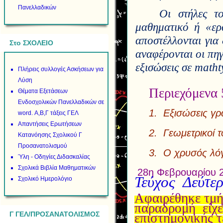
Πανελλαδικών
Οι στήλες το
μαθηματικό ή «ερ
αποστέλλονται για 
Στο ΣΧΟΛΕΙΟ
αναφέρονται οι πηγ
εξισώσεις σε
matht
Πλήρεις συλλογές Ασκήσεων για
Λύση
Περιεχόμενα 
Θέματα Εξετάσεων
Ενδοσχολικών Πανελλαδικών σε
1. Εξισώσεις γ
word. Α,Β,Γ τάξεις ΓΕΛ
Απαντήσεις Ερωτήσεων
2. Γεωμετρικοί 
Κατανόησης Σχολικού Γ
Προσανατολισμού
3. Ο χρυ
Ύλη - Οδηγίες Διδασκαλίας
Σχολικά Βιβλία Μαθηματικών
28η Φεβρουα
Τεύχος Δεύτε
Σχολικό Ημερολόγιο
Αφαιρέθηκε τμή
παραδρομή είχε
Γ ΓΕΛ/ΠΡΟΣΑΝΑΤΟΛΙΣΜΟΣ
επιστημονικής 