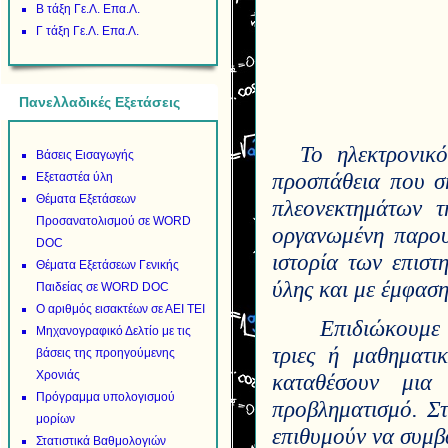
Β τάξη Γε.Λ. Επα.Λ.
Γ τάξη Γε.Λ. Επα.Λ.
Πανελλαδικές Εξετάσεις
Το ηλεκτρονικ
Βάσεις Εισαγωγής
προσπάθεια που σ
Εξεταστέα ύλη
Θέματα Εξετάσεων
πλεονεκτημάτων τ
Προσανατολισμού σε WORD
οργανωμένη παρου
DOC
ιστορία των επιστ
Θέματα Εξετάσεων Γενικής
ύλης και με έμφαση
Παιδείας σε WORD DOC
Ο αριθμός εισακτέων σε ΑΕΙ ΤΕΙ
Επιδιώκουμε 
Μηχανογραφικό Δελτίο με τις
τριες ή μαθηματι
βάσεις της προηγούμενης
Χρονιάς
καταθέσουν μια
Πρόγραμμα υπολογισμού
προβληματισμό. Στ
μορίων
επιθυμούν να συμβ
Στατιστικά Βαθμολογιών