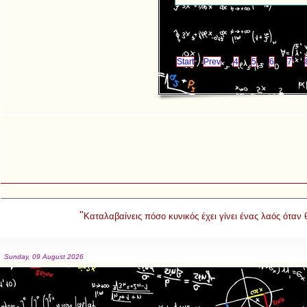
Start
Prev
4
5
6
7
"
Καταλαβαίνεις πόσο κυνικός έχει γίνει ένας λαός όταν
Sunday, 09 August 2026