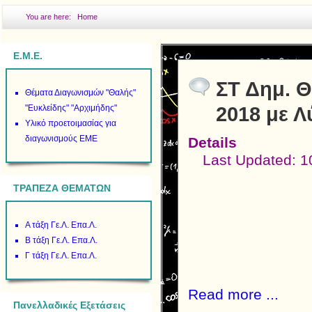
You are here:
Home
Ε.Μ.Ε.
ΣΤ Δημ. 
Θέματα Διαγωνισμών "Θαλής"
"Ευκλείδης" "Αρχιμήδης"
2018 με Λ
Υλικό προετοιμασίας για
διαγωνισμούς ΕΜΕ
Details
Last Updated: 
ΤΡΑΠΕΖΑ ΘΕΜΑΤΩΝ
Α τάξη Γε.Λ. Επα.Λ.
Β τάξη Γε.Λ. Επα.Λ.
Γ τάξη Γε.Λ. Επα.Λ.
Read more ...
Πανελλαδικές Εξετάσεις