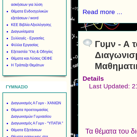
ασκήσεων για λύση
Read more ...
Θέματα Ενδοσχολικών
εξετάσεων / word
ΚΕΕ Βιβλία Αξιολόγησης
Διαγωνίσματα
Συλλογές - Εργασίες
Γυμν - Α 
Φύλλα Εργασίας
Εξεταστέα Ύλη & Οδηγίες
Διαγωνισ
Θέματα και Λύσεις ΟΕΦΕ
Μαθηματι
Η Τράπεζα Θεμάτων
Details
Last Updated: 
ΓΥΜΝΑΣΙΟ
Διαγωνισμός Α Γυμν - ΧΑΝΙΩΝ
Θέματα προετοιμασίας
Διαγωνισμών Γυμνασίου
Διαγωνισμός Α Γυμν - "ΥΠΑΤΙΑ "
Τα θέματα του δ
Θέματα Εξετάσεων
Θέματα εισαγωγης στα