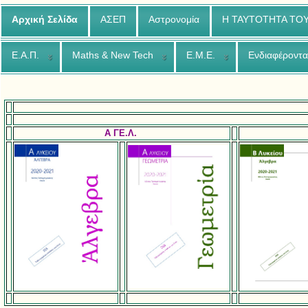
Αρχική Σελίδα
ΑΣΕΠ
Αστρονομία
Η ΤΑΥΤΟΤΗΤΑ ΤΟ
Ε.Α.Π.
Maths & New Tech
Ε.Μ.Ε.
Ενδιαφέροντα
A ΓΕ.Λ.