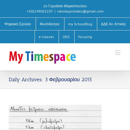
1ο Γυμνάσιο Μαρκόπουλου
+302299025207
|
nikoskypriotakis@gmail.com
Ψηφιακό Σχολείο
Φωτόδεντρο
my SchoolBlog
ΔΔΕ Αν. Αττικής
e-classes
ODS
focusing
Daily Archives:
3 Φεβρουαρίου 2015