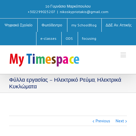
1ο Γυμνάσιο Μαρκόπουλου
+302299025207
|
nikoskypriotakis@gmail.com
Ψηφιακό Σχολείο
Φωτόδεντρο
my SchoolBlog
ΔΔΕ Αν. Αττικής
e-classes
ODS
focusing
Φύλλα εργασίας – Ηλεκτρικό Ρεύμα, Ηλεκτρικά
Κυκλώματα
Previous
Next