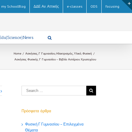
my SchoolBlog
ΔΔΕ Αν. Αττικής
e-classes
ODS
focusing
Edu(Science)News
Home
/
Ασκήσεις
,
Γ Γυμνασίου
,
Ηλεκτρισμός
,
Υλικό
,
Φυσική
/
Ασκήσεις Φυσικής Γ Γυμνασίου – Βιβλίο Αστέριου Χρυσοχόου
Πρόσφατα άρθρα
Φυσική Γ Γυμνασίου – Επιλεγμένα
Θέματα