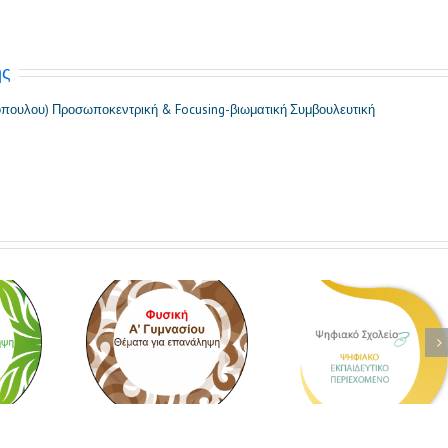
ης
πουλου) Προσωποκεντρική & Focusing-βιωματική Συμβουλευτική
 Γυμνασίου
Διδακτικές
Ο νέος
λεγμένα
Παρεμβάσεις και
εργαστηρια
ματα
Ψηφιακό Υλικό για
οδηγός Φυσικ
Α? Γυμνασίου –
Γυμνασίο
Φωτόδεντρο