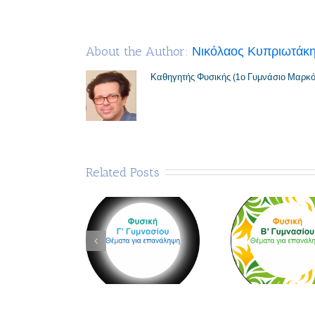
About the Author: 
Νικόλαος Κυπριωτάκ
Καθηγητής Φυσικής (1ο Γυμνάσιο Μαρκό
Related Posts
σική Γ Γυμνασίου
Φυσική Β Γυμνασίου
Φυσική Α
– Επιλεγμένα
– Επιλεγμένα
– Επι
Θέματα
θέματα
Θέ