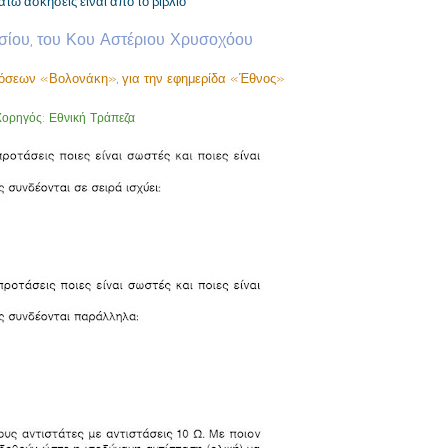
τω ασκήσεις είναι από το βιβλίο
σίου, του Κου Αστέριου Χρυσοχόου
όσεων «Βολονάκη», για την εφημερίδα «Έθνος»
Χορηγός: Εθνική Τράπεζα