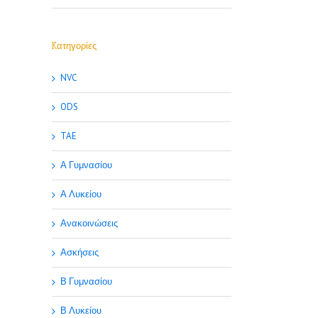
Kατηγορίες
NVC
ODS
TAE
Α Γυμνασίου
Α Λυκείου
Ανακοινώσεις
Ασκήσεις
Β Γυμνασίου
Β Λυκείου