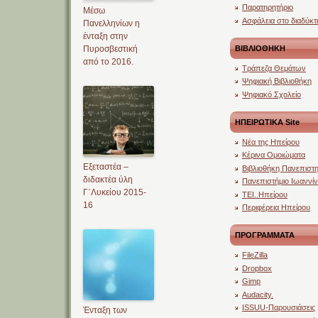
Παρατηρητήριο
Μέσω
Ασφάλεια στο διαδύκτ
Πανελληνίων η
ένταξη στην
ΒΙΒΛΙΟΘΗΚΗ
Πυροσβεστική
από το 2016.
Τράπεζα Θεμάτων
Ψηφιακή Βιβλιοθήκη
Ψηφιακό Σχολείο
ΗΠΕΙΡΩΤΙΚΑ Site
Νέα της Ηπείρου
Κέρινα Ομοιώματα
Εξεταστέα –
Βιβλιοθήκη Πανεπιστη
διδακτέα ύλη
Πανεπιστήμιο Ιωαννί
Γ΄Λυκείου 2015-
ΤΕΙ..Ηπείρου
16
Περιφέρεια Ηπείρου
ΠΡΟΓΡΑΜΜΑΤΑ
FileZilla
Dropbox
Gimp
Audacity.
ISSUU-Παρουσιάσεις
Ένταξη των