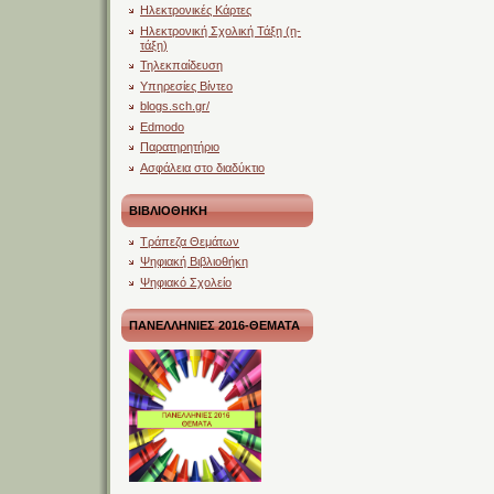
Ηλεκτρονικές Κάρτες
Ηλεκτρονική Σχολική Τάξη (η-
τάξη)
Τηλεκπαίδευση
Υπηρεσίες Βίντεο
blogs.sch.gr/
Edmodo
Παρατηρητήριο
Ασφάλεια στο διαδύκτιο
ΒΙΒΛΙΟΘΗΚΗ
Τράπεζα Θεμάτων
Ψηφιακή Βιβλιοθήκη
Ψηφιακό Σχολείο
ΠΑΝΕΛΛΗΝΙΕΣ 2016-ΘΕΜΑΤΑ