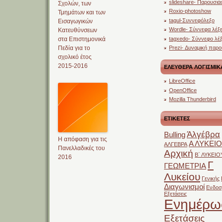
slideshare- Παρουσιά
Σχολών, των
Roxio-photoshow
Τμημάτων και των
tagul-Συννεφόλεξο
Εισαγωγικών
Wordle- Σύννεφα λέξ
Κατευθύνσεων
tagxedo- Σύννεφο λέ
στα Επιστημονικά
Πεδία για το
Prezi- Δυναμική παρ
σχολικό έτος
2015-2016
ΕΛΕΥΘΕΡΑ ΛΟΓΙΣΜΙΚ
LibreOffice
OpenOffice
Mozilla Thunderbird
ΕΤΙΚΕΤΕΣ
Άλγέβρα
Bulling
H απόφαση για τις
Α ΛΥΚΕΙ
ΑΛΓΕΒΡΑ
Πανελλαδικές του
Αρχική
Β΄ ΛΥΚΕΙΟ
2016
Γ
ΓΕΩΜΕΤΡΙΑ
Λυκείου
Γενικής
Διαγωνισμοί
Ενδοσ
Εξετάσεις
Ενημέρω
Εξετάσεις