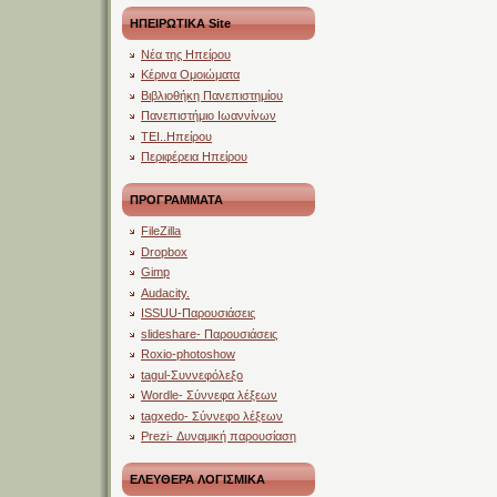
ΗΠΕΙΡΩΤΙΚΑ Site
Νέα της Ηπείρου
Κέρινα Ομοιώματα
Βιβλιοθήκη Πανεπιστημίου
Πανεπιστήμιο Ιωαννίνων
ΤΕΙ..Ηπείρου
Περιφέρεια Ηπείρου
ΠΡΟΓΡΑΜΜΑΤΑ
FileZilla
Dropbox
Gimp
Audacity.
ISSUU-Παρουσιάσεις
slideshare- Παρουσιάσεις
Roxio-photoshow
tagul-Συννεφόλεξο
Wordle- Σύννεφα λέξεων
tagxedo- Σύννεφο λέξεων
Prezi- Δυναμική παρουσίαση
ΕΛΕΥΘΕΡΑ ΛΟΓΙΣΜΙΚΑ