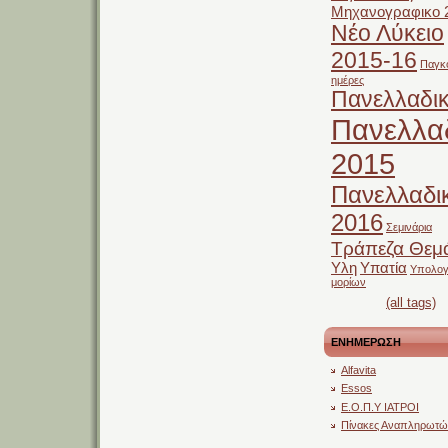
Μηχανογραφικο 
Νέο Λύκειο
2015-16
Παγκ
ημέρες
Πανελλαδικ
Πανελλα
2015
Πανελλαδι
2016
Σεμινάρια
Τράπεζα Θεμ
Υλη
Υπατία
Υπολογ
μορίων
(all tags)
ΕΝΗΜΕΡΩΣΗ
Alfavita
Essos
Ε.Ο.Π.Υ ΙΑΤΡΟΙ
Πίνακες Αναπληρωτ