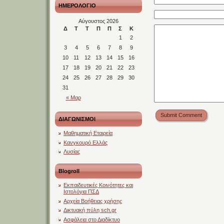
ΗΜΕΡΟΛΟΓΙΟ
Αύγουστος 2026
Δ
Τ
Τ
Π
Π
Σ
Κ
1
2
3
4
5
6
7
8
9
10
11
12
13
14
15
16
17
18
19
20
21
22
23
24
25
26
27
28
29
30
31
« Μαρ
Submit Comment
ΔΙΑΓΩΝΙΣΜΟΙ
Μαθηματική Εταιρεία
Κανγκουρό Ελλάς
Λυσίας
Blogroll
Εκπαιδευτικές Κοινότητες και
Ιστολόγια ΠΣΔ
Αρχεία Βοήθειας χρήσης
Δικτυακή πύλη sch.gr
Ασφάλεια στο Διαδίκτυο