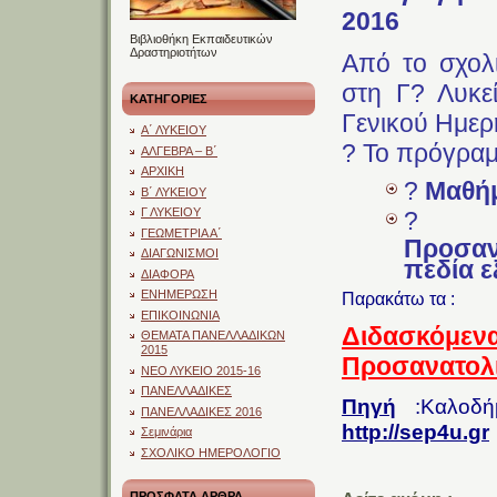
2016
Βιβλιοθήκη Εκπαιδευτικών
Δραστηριοτήτων
Από το σχολι
στη Γ? Λυκε
ΚΑΤΗΓΟΡΙΕΣ
Γενικού Ημερ
Α΄ ΛΥΚΕΙΟΥ
? Το πρόγραμ
ΑΛΓΕΒΡΑ – Β΄
ΑΡΧΙΚΗ
?
Μαθήμ
Β΄ ΛΥΚΕΙΟΥ
Γ ΛΥΚΕΙΟΥ
ΓΕΩΜΕΤΡΙΑ Α΄
Προσαν
ΔΙΑΓΩΝΙΣΜΟΙ
πεδία ε
ΔΙΑΦΟΡΑ
ΕΝΗΜΕΡΩΣΗ
Παρακάτω τα :
ΕΠΙΚΟΙΝΩΝΙΑ
Διδασκόμεν
ΘΕΜΑΤΑ ΠΑΝΕΛΛΑΔΙΚΩΝ
2015
Προσανατολι
ΝΕΟ ΛΥΚΕΙΟ 2015-16
ΠΑΝΕΛΛΑΔΙΚΕΣ
Πηγή
:Καλοδή
ΠΑΝΕΛΛΑΔΙΚΕΣ 2016
http://sep4u.gr
Σεμινάρια
ΣΧΟΛΙΚΟ ΗΜΕΡΟΛΟΓΙΟ
ΠΡΟΣΦΑΤΑ ΑΡΘΡΑ