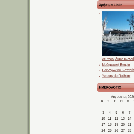
Χρήσιμα Links
Δευτεροβάθμια Ιωανν
Μαθηματική Εταιρία
Παιδαγωγικό Ινστιτού
Υπουργείο Παιδείας
ΗΜΕΡΟΛΟΓΙΟ
Αύγουστος 202
Δ
Τ
Τ
Π
Π
3
4
5
6
7
10
11
12
13
14
17
18
19
20
21
24
25
26
27
28