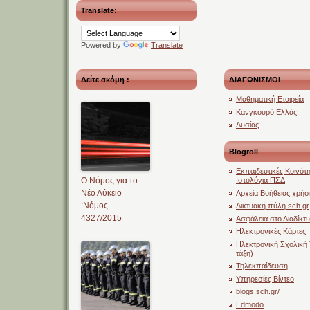
Translate:
Powered by
Translate
Δείτε ακόμη :
ΔΙΑΓΩΝΙΣΜΟΙ
Μαθηματική Εταιρεία
Κανγκουρό Ελλάς
Λυσίας
Blogroll
Εκπαιδευτικές Κοινότη
O Νόμος για το
Ιστολόγια ΠΣΔ
Νέο Λύκειο
Αρχεία Βοήθειας χρήσ
:Νόμος
Δικτυακή πύλη sch.gr
4327/2015
Ασφάλεια στο Διαδίκτ
Ηλεκτρονικές Κάρτες
Ηλεκτρονική Σχολική 
τάξη)
Τηλεκπαίδευση
Υπηρεσίες Βίντεο
blogs.sch.gr/
Edmodo