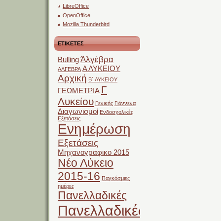
LibreOffice
OpenOffice
Mozilla Thunderbird
ΕΤΙΚΕΤΕΣ
Άλγέβρα
Bulling
Α ΛΥΚΕΙΟΥ
ΑΛΓΕΒΡΑ
Αρχική
Β΄ ΛΥΚΕΙΟΥ
Γ
ΓΕΩΜΕΤΡΙΑ
Λυκείου
Γενικής
Γιάννενα
Διαγωνισμοί
Ενδοσχολικές
Εξετάσεις
Ενημέρωση
Εξετάσεις
Μηχανογραφικο 2015
Νέο Λύκειο
2015-16
Παγκόσμιες
ημέρες
Πανελλαδικές
Πανελλαδικές