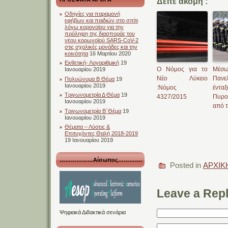
Δείτε ακόμη :
Οδηγίες για παραμονή
εφήβων και παιδιών στο σπίτι
λόγω κορονοϊου για την
πρόληψη της διασποράς του
νέου κορωνοϊού SARS-CoV-2
στις σχολικές μονάδες και την
κοινότητα
16 Μαρτίου 2020
Εκθετική- Λογαριθμική
19
O Νόμος για το
Μέσ
Ιανουαρίου 2019
Νέο Λύκειο
Παν
Πολυώνυμα Β Θέμα
19
Ιανουαρίου 2019
:Νόμος
έντ
Τριγωνομετρία Δ Θέμα
19
4327/2015
Πυρο
Ιανουαρίου 2019
από τ
Τριγωνομετρία Β΄Θέμα
19
Ιανουαρίου 2019
Θέματα – Λύσεις &
Επιτυχόντες Θαλή 2018-2019
19 Ιανουαρίου 2019
………………Αίσωπος………….
Posted in
ΑΡΧΙΚ
Leave a Rep
Ψηφιακά Διδακτικά σενάρια