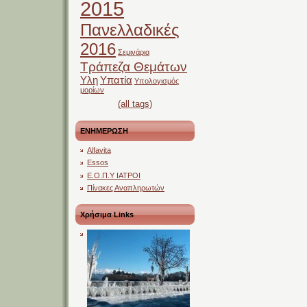
2015
Πανελλαδικές
2016
Σεμινάρια
Τράπεζα Θεμάτων
Υλη
Υπατία
Υπολογισμός
μορίων
(all tags)
ΕΝΗΜΕΡΩΣΗ
Alfavita
Essos
Ε.Ο.Π.Υ ΙΑΤΡΟΙ
Πίνακες Αναπληρωτών
Χρήσιμα Links