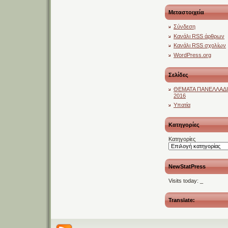
Μεταστοιχεία
Σύνδεση
Κανάλι
RSS
άρθρων
Κανάλι
RSS
σχολίων
WordPress.org
Σελίδες
ΘΕΜΑΤΑ ΠΑΝΕΛΛΑΔ
2016
Υπατία
Kατηγορίες
Kατηγορίες
NewStatPress
Visits today:
_
Translate: