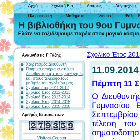
Αρχή
Σχολική Βία
Δράσεις
Λογοτεχνία
Πληροφορική
Μαθήματα
Videos
Ψάξε...
Η βιβλιοθήκη του 9ου Γυμν
Ελάτε να ταξιδέψουμε παρέα στον μαγικό κόσμο τ
Σχολικό Έτος 20
Αναμνήσεις Γ Τάξης
Χαιρετισμός Διευθυντή
11.09.2014
Ποιητικό αφιέρωμα από το
Διευθυντή μας στους καθηγητές
και στους τελειόφοιτους
Πέμπτη 11 Σ
μαθητές του σχολείου μας
Σχολικό έτος 2011-2012
Σχολικό Έτος 2012-2013
Ο Διευθυντή
Σχολικό Έτος 2013-2014
Σχολικό Έτος 2014-2015
Γυμνασίου 
Σχολικό Έτος 2015-2016
Σεπτεμβρίο
Αριθμός Επισκεπτών
τέλεση του
σηματοδότησ
Visitors Counter