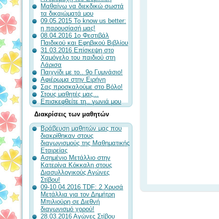
Μαθαίνω να διεκδικώ σωστά
τα δικαιώματά μου
09.05.2015 To know us better:
η παρουσίασή μας!
08.04.2016 1ο Φεστιβάλ
Παιδικού και Εφηβικού Βιβλίου
31.03.2016 Επίσκεψη στο
Χαμόγελο του παιδιού στη
Λάρισα
Παιχνίδι με το.. 9ο Γυμνάσιο!
Αφιέρωμα στην Ειρήνη
Σας προσκαλούμε στο Βόλο!
Στους μαθητές μας...
Επισκεφθείτε τη.. γωνιά μου
Διακρίσεις των μαθητών
Βράβευση μαθητών μας που
διακρίθηκαν στους
διαγωνισμούς της Μαθηματικής
Εταιρείας
Ασημένιο Μετάλλιο στην
Κατερίνα Κόκκαλη στους
Διασυλλογικούς Αγώνες
Στίβου!
09-10.04.2016 TDF: 2 Χρυσά
Μετάλλια για τον Δημήτρη
Μπιλιούρη σε Διεθνή
διαγωνισμό χορού!
28.03.2016 Αγώνες Στίβου