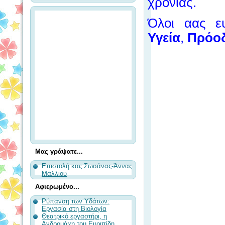
χρονιάς.
Όλοι αας ε
Υγεία
,
Πρόο
Μας γράψατε...
Επιστολή κας Σωσάνας-Άννας
Μάλλιου
Αφιερωμένο...
Ρύπανση των Υδάτων:
Εργασία στη Βιολογία
Θεατρικό εργαστήρι, η
Ανδρομάχη του Ευριπίδη