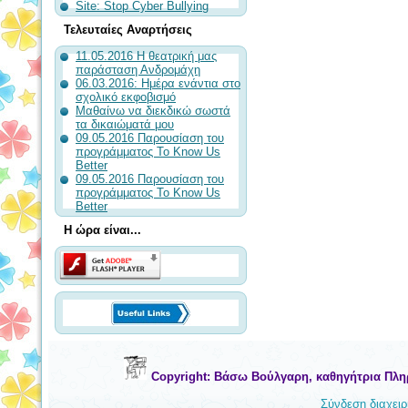
Site: Stop Cyber Bullying
Τελευταίες Αναρτήσεις
11.05.2016 Η θεατρική μας
παράσταση Ανδρομάχη
06.03.2016: Ημέρα ενάντια στο
σχολικό εκφοβισμό
Μαθαίνω να διεκδικώ σωστά
τα δικαιώματά μου
09.05.2016 Παρουσίαση του
προγράμματος To Know Us
Better
09.05.2016 Παρουσίαση του
προγράμματος To Know Us
Better
Η ώρα είναι...
Copyright: Βάσω Βούλγαρη, καθηγήτρια Πλη
Σύνδεση διαχειρ