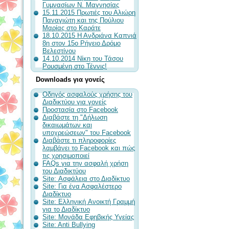
Γυμνασίων Ν. Μαγνησίας
15.11.2015 Πρωτιές του Αλιώρη
Παναγιώτη και της Πούλιου
Μαρίας στο Καράτε
18.10.2015 Η Ανδριάνα Καπνιά
8η στον 15ο Ρήγειο Δρόμο
Βελεστίνου
14.10.2014 Νίκη του Τάσου
Ρουσμένη στο Τέννις!
Downloads για γονείς
Οδηγός ασφαλούς χρήσης του
Διαδικτύου για γονείς
Προστασία στο Facebook
Διαβάστε τη "Δήλωση
δικαιωμάτων και
υποχρεώσεων" του Facebook
Διαβάστε τι πληροφορίες
λαμβάνει το Facebook και πώς
τις χρησιμοποιεί
FAQs για την ασφαλή χρήση
του Διαδικτύου
Site: Ασφάλεια στο Διαδίκτυο
Site: Για ένα Ασφαλέστερο
Διαδίκτυο
Site: Ελληνική Aνοικτή Γραμμή
για το Διαδίκτυο
Site: Μονάδα Εφηβικής Υγείας
Site: Anti Bullying