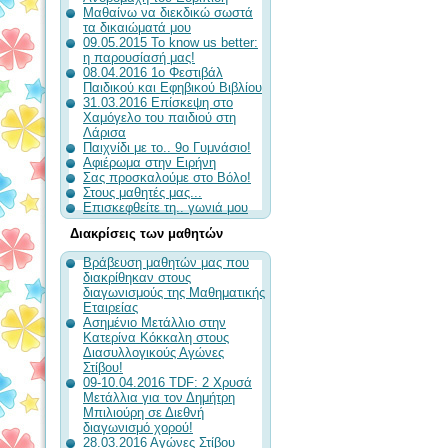
Μαθαίνω να διεκδικώ σωστά
τα δικαιώματά μου
09.05.2015 To know us better:
η παρουσίασή μας!
08.04.2016 1ο Φεστιβάλ
Παιδικού και Εφηβικού Βιβλίου
31.03.2016 Επίσκεψη στο
Χαμόγελο του παιδιού στη
Λάρισα
Παιχνίδι με το.. 9ο Γυμνάσιο!
Αφιέρωμα στην Ειρήνη
Σας προσκαλούμε στο Βόλο!
Στους μαθητές μας...
Επισκεφθείτε τη.. γωνιά μου
Διακρίσεις των μαθητών
Βράβευση μαθητών μας που
διακρίθηκαν στους
διαγωνισμούς της Μαθηματικής
Εταιρείας
Ασημένιο Μετάλλιο στην
Κατερίνα Κόκκαλη στους
Διασυλλογικούς Αγώνες
Στίβου!
09-10.04.2016 TDF: 2 Χρυσά
Μετάλλια για τον Δημήτρη
Μπιλιούρη σε Διεθνή
διαγωνισμό χορού!
28.03.2016 Αγώνες Στίβου