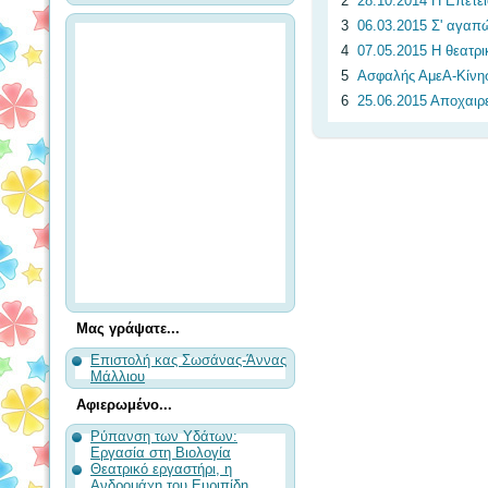
2
28.10.2014 Η Επέτει
3
06.03.2015 Σ' αγαπ
4
07.05.2015 Η θεατρ
5
Ασφαλής ΑμεΑ-Κίνησ
6
25.06.2015 Αποχαιρε
Μας γράψατε...
Επιστολή κας Σωσάνας-Άννας
Μάλλιου
Αφιερωμένο...
Ρύπανση των Υδάτων:
Εργασία στη Βιολογία
Θεατρικό εργαστήρι, η
Ανδρομάχη του Ευριπίδη