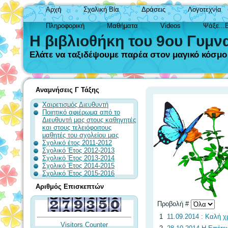
Αρχή
Σχολική Βία
Δράσεις
Λογοτεχνία
Πληροφορική
Μαθήματα
Videos
Ψάξε...
Η βιβλιοθήκη του 9ου Γυμν
Ελάτε να ταξιδέψουμε παρέα στον μαγικό κόσμο τ
Αναμνήσεις Γ Τάξης
Χαιρετισμός Διευθυντή
Ποιητικό αφιέρωμα από το
Διευθυντή μας στους καθηγητές
και στους τελειόφοιτους
μαθητές του σχολείου μας
Σχολικό έτος 2011-2012
Σχολικό Έτος 2012-2013
Σχολικό Έτος 2013-2014
Σχολικό Έτος 2014-2015
Σχολικό Έτος 2015-2016
Αριθμός Επισκεπτών
Προβολή #
1
11.09.2014 : Καλή χ
Visitors Counter