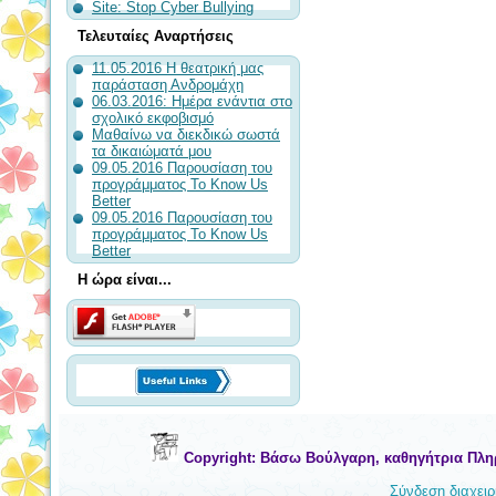
Site: Stop Cyber Bullying
Τελευταίες Αναρτήσεις
11.05.2016 Η θεατρική μας
παράσταση Ανδρομάχη
06.03.2016: Ημέρα ενάντια στο
σχολικό εκφοβισμό
Μαθαίνω να διεκδικώ σωστά
τα δικαιώματά μου
09.05.2016 Παρουσίαση του
προγράμματος To Know Us
Better
09.05.2016 Παρουσίαση του
προγράμματος To Know Us
Better
Η ώρα είναι...
Copyright: Βάσω Βούλγαρη, καθηγήτρια Πλη
Σύνδεση διαχειρ