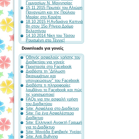
Γυμνασίων Ν. Μαγνησίας
15.11.2015 Πρωτιές του Αλιώρη
Παναγιώτη και της Πούλιου
Μαρίας στο Καράτε
18.10.2015 Η Ανδριάνα Καπνιά
8η στον 15ο Ρήγειο Δρόμο
Βελεστίνου
14.10.2014 Νίκη του Τάσου
Ρουσμένη στο Τέννις!
Downloads για γονείς
Οδηγός ασφαλούς χρήσης του
Διαδικτύου για γονείς
Προστασία στο Facebook
Διαβάστε τη "Δήλωση
δικαιωμάτων και
υποχρεώσεων" του Facebook
Διαβάστε τι πληροφορίες
λαμβάνει το Facebook και πώς
τις χρησιμοποιεί
FAQs για την ασφαλή χρήση
του Διαδικτύου
Site: Ασφάλεια στο Διαδίκτυο
Site: Για ένα Ασφαλέστερο
Διαδίκτυο
Site: Ελληνική Aνοικτή Γραμμή
για το Διαδίκτυο
Site: Μονάδα Εφηβικής Υγείας
Site: Anti Bullying