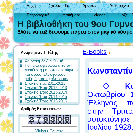
Αρχή
Σχολική Βία
Δράσεις
Λογοτεχνία
Πληροφορική
Μαθήματα
Videos
Ψάξε...
Η βιβλιοθήκη του 9ου Γυμν
Ελάτε να ταξιδέψουμε παρέα στον μαγικό κόσμο τ
E-Books
Αναμνήσεις Γ Τάξης
Χαιρετισμός Διευθυντή
Ποιητικό αφιέρωμα από το
Κωνσταντί
Διευθυντή μας στους καθηγητές
και στους τελειόφοιτους
μαθητές του σχολείου μας
Σχολικό έτος 2011-2012
Ο
Κ
Σχολικό Έτος 2012-2013
Σχολικό Έτος 2013-2014
Οκτωβρίου
Σχολικό Έτος 2014-2015
Έλληνας
π
Σχολικό Έτος 2015-2016
Αριθμός Επισκεπτών
στην
Τρίπο
αυτοκτόνησ
Ιουλίου
1928
Visitors Counter