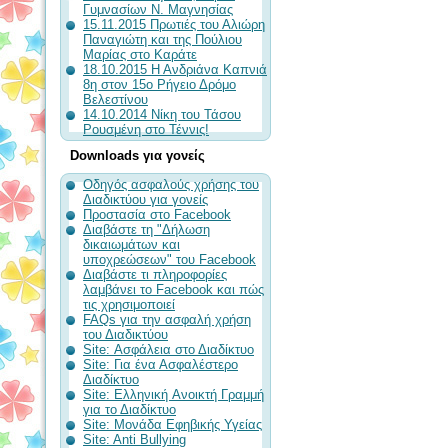
Γυμνασίων Ν. Μαγνησίας
15.11.2015 Πρωτιές του Αλιώρη
Παναγιώτη και της Πούλιου
Μαρίας στο Καράτε
18.10.2015 Η Ανδριάνα Καπνιά
8η στον 15ο Ρήγειο Δρόμο
Βελεστίνου
14.10.2014 Νίκη του Τάσου
Ρουσμένη στο Τέννις!
Downloads για γονείς
Οδηγός ασφαλούς χρήσης του
Διαδικτύου για γονείς
Προστασία στο Facebook
Διαβάστε τη "Δήλωση
δικαιωμάτων και
υποχρεώσεων" του Facebook
Διαβάστε τι πληροφορίες
λαμβάνει το Facebook και πώς
τις χρησιμοποιεί
FAQs για την ασφαλή χρήση
του Διαδικτύου
Site: Ασφάλεια στο Διαδίκτυο
Site: Για ένα Ασφαλέστερο
Διαδίκτυο
Site: Ελληνική Aνοικτή Γραμμή
για το Διαδίκτυο
Site: Μονάδα Εφηβικής Υγείας
Site: Anti Bullying