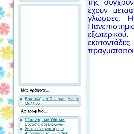
της σύγχρον
έχουν μεταφ
γλώσσες. Η
Πανεπιστή
εξωτερικού.
Γ
εκατοντ
πραγματοποιή
Μας γράψατε...
Επιστολή κας Σωσάνας-Άννας
Μάλλιου
Αφιερωμένο...
Ρύπανση των Υδάτων:
Εργασία στη Βιολογία
Θεατρικό εργαστήρι, η
Ανδρομάχη του Ευριπίδη