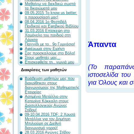
Μαθαίνω να διεκδικώ σωστά
τα δικαιώματά μου
09.05.2015 To know us better:
η παρουσίασή μας!
08.04.2016 1ο Φεστιβάλ
Παιδικού και Εφηβικού Βιβλίου
31.03.2016 Επίσκεψη στο
Χαμόγελο του παιδιού στη
Λάρισα
Άπαντα
Παιχνίδι με το.. 9ο Γυμνάσιο!
Αφιέρωμα στην Ειρήνη
Σας προσκαλούμε στο Βόλο!
Στους μαθητές μας...
Επισκεφθείτε τη.. γωνιά μου
(Το παραπάνω
Διακρίσεις των μαθητών
ιστοσελίδα το
Βράβευση μαθητών μας που
για Όλους και 
διακρίθηκαν στους
διαγωνισμούς της Μαθηματικής
Εταιρείας
Ασημένιο Μετάλλιο στην
Κατερίνα Κόκκαλη στους
Διασυλλογικούς Αγώνες
Στίβου!
09-10.04.2016 TDF: 2 Χρυσά
Μετάλλια για τον Δημήτρη
Μπιλιούρη σε Διεθνή
διαγωνισμό χορού!
28.03.2016 Αγώνες Στίβου