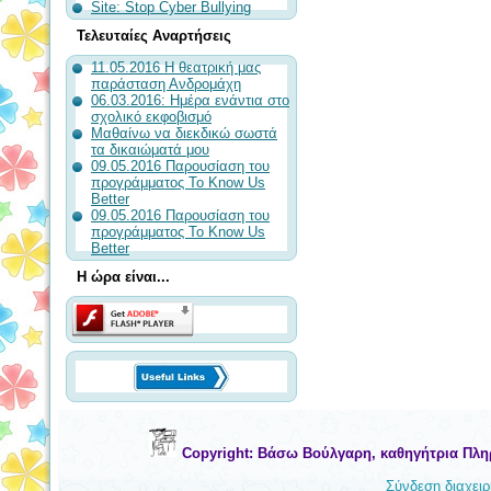
Site: Stop Cyber Bullying
Τελευταίες Αναρτήσεις
11.05.2016 Η θεατρική μας
παράσταση Ανδρομάχη
06.03.2016: Ημέρα ενάντια στο
σχολικό εκφοβισμό
Μαθαίνω να διεκδικώ σωστά
τα δικαιώματά μου
09.05.2016 Παρουσίαση του
προγράμματος To Know Us
Better
09.05.2016 Παρουσίαση του
προγράμματος To Know Us
Better
Η ώρα είναι...
Copyright: Βάσω Βούλγαρη, καθηγήτρια Πλη
Σύνδεση διαχειρ