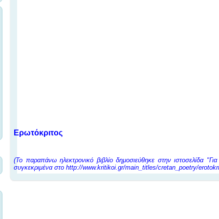
Ερωτόκριτος
(Το παραπάνω ηλεκτρονικό βιβλίο δημοσιεύθηκε στην ιστοσελίδα "Για
συγκεκριμένα στο
http://www.kritikoi.gr/main_titles/cretan_poetry/erotokr