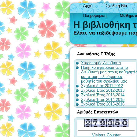
Αρχή
Σχολική Βία
Πληροφορική
Μαθήματ
Η βιβλιοθήκη 
Ελάτε να ταξιδέψουμε παρ
Αναμνήσεις Γ Τάξης
Χαιρετισμός Διευθυντή
Ποιητικό αφιέρωμα από το
Διευθυντή μας στους καθηγητέ
και στους τελειόφοιτους
μαθητές του σχολείου μας
Σχολικό έτος 2011-2012
Σχολικό Έτος 2012-2013
Σχολικό Έτος 2013-2014
Σχολικό Έτος 2014-2015
Σχολικό Έτος 2015-2016
Αριθμός Επισκεπτών
Visitors Counter