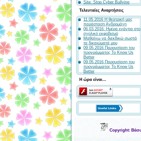
Site: Stop Cyber Bullying
Τελευταίες Αναρτήσεις
11.05.2016 Η θεατρική μας
παράσταση Ανδρομάχη
06.03.2016: Ημέρα ενάντια στο
σχολικό εκφοβισμό
Μαθαίνω να διεκδικώ σωστά
τα δικαιώματά μου
09.05.2016 Παρουσίαση του
προγράμματος To Know Us
Better
09.05.2016 Παρουσίαση του
προγράμματος To Know Us
Better
Η ώρα είναι...
Copyright: Βάσ