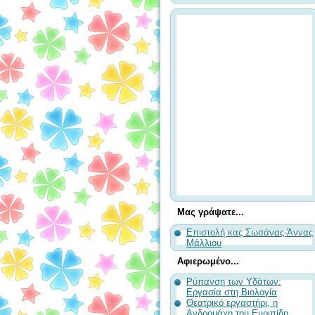
Μας γράψατε...
Επιστολή κας Σωσάνας-Άννας
Μάλλιου
Αφιερωμένο...
Ρύπανση των Υδάτων:
Εργασία στη Βιολογία
Θεατρικό εργαστήρι, η
Ανδρομάχη του Ευριπίδη