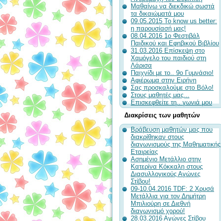
Μαθαίνω να διεκδικώ σωστά
τα δικαιώματά μου
09.05.2015 To know us better:
η παρουσίασή μας!
08.04.2016 1ο Φεστιβάλ
Παιδικού και Εφηβικού Βιβλίου
31.03.2016 Επίσκεψη στο
Χαμόγελο του παιδιού στη
Λάρισα
Παιχνίδι με το.. 9ο Γυμνάσιο!
Αφιέρωμα στην Ειρήνη
Σας προσκαλούμε στο Βόλο!
Στους μαθητές μας...
Επισκεφθείτε τη.. γωνιά μου
Διακρίσεις των μαθητών
Βράβευση μαθητών μας που
διακρίθηκαν στους
διαγωνισμούς της Μαθηματικής
Εταιρείας
Ασημένιο Μετάλλιο στην
Κατερίνα Κόκκαλη στους
Διασυλλογικούς Αγώνες
Στίβου!
09-10.04.2016 TDF: 2 Χρυσά
Μετάλλια για τον Δημήτρη
Μπιλιούρη σε Διεθνή
διαγωνισμό χορού!
28.03.2016 Αγώνες Στίβου