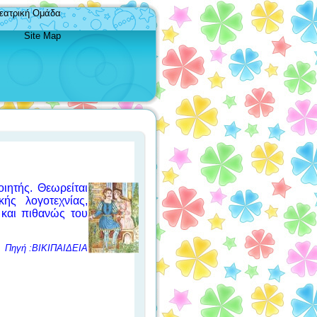
εατρική Ομάδα
Site Map
ιητής. Θεωρείται
ής λογοτεχνίας,
ς
και πιθανώς του
Πηγή :ΒΙΚΙΠΑΙΔΕΙΑ