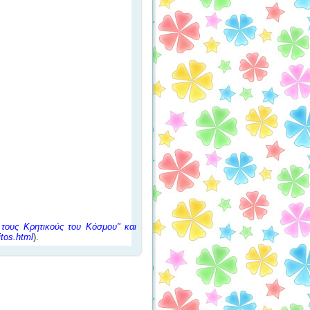
 τους Κρητικούς του Κόσμου" και
itos.html
).