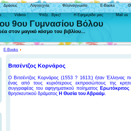
Δράσεις
Λογοτεχνία
Φιλαναγνωσία
E-Books
Θ
α
Videos
Ψάξε...Βρες!
Η Εφημερίδα μας
Mail us
του 9ου Γυμνασίου Βόλου
έα στον μαγικό κόσμο του βιβλίου...
E-Books
Βιτσέντζος Κορνάρος
ς
O Βιτσέντζος Κορνάρος (1553 ? 1613;) ήταν Έλληνας πο
ένας από τους κυριότερους εκπροσώπους της κρητικ
συγγραφέας του αφηγηματικού ποίηματος
Ερωτόκριτο
θρησκευτικού δράματος
Η Θυσία του Αβραάμ
.