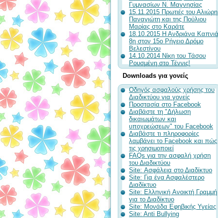
Γυμνασίων Ν. Μαγνησίας
15.11.2015 Πρωτιές του Αλιώρη
Παναγιώτη και της Πούλιου
Μαρίας στο Καράτε
18.10.2015 Η Ανδριάνα Καπνι
8η στον 15ο Ρήγειο Δρόμο
Βελεστίνου
14.10.2014 Νίκη του Τάσου
Ρουσμένη στο Τέννις!
Downloads για γονείς
Οδηγός ασφαλούς χρήσης του
Διαδικτύου για γονείς
Προστασία στο Facebook
Διαβάστε τη "Δήλωση
δικαιωμάτων και
υποχρεώσεων" του Facebook
Διαβάστε τι πληροφορίες
λαμβάνει το Facebook και πώς
τις χρησιμοποιεί
FAQs για την ασφαλή χρήση
του Διαδικτύου
Site: Ασφάλεια στο Διαδίκτυο
Site: Για ένα Ασφαλέστερο
Διαδίκτυο
Site: Ελληνική Aνοικτή Γραμμή
για το Διαδίκτυο
Site: Μονάδα Εφηβικής Υγείας
Site: Anti Bullying