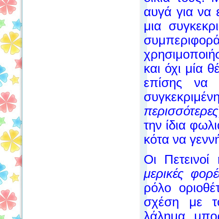
αυγά για να 
μια συγκεκρ
συμπεριφ
χρησιμοποιή
και όχι μία 
επίσης να 
συγκεκριμέν
περισσότερες
την ίδια φωλι
κότα να γενν
Οι Πετεινοί
μερικές φορ
ρόλο οριοθέ
σχέση με το
λάλημα μπο