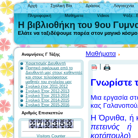
Αρχή
Σχολική Βία
Δράσεις
Λογοτεχνία
Πληροφορική
Μαθήματα
Videos
Ψάξε...
Η βιβλιοθήκη του 9ου Γυμν
Ελάτε να ταξιδέψουμε παρέα στον μαγικό κόσμο τ
Μαθήματα
Αναμνήσεις Γ Τάξης
Χαιρετισμός Διευθυντή
|
Ποιητικό αφιέρωμα από το
Διευθυντή μας στους καθηγητές
και στους τελειόφοιτους
Γνωρίστε τ
μαθητές του σχολείου μας
Σχολικό έτος 2011-2012
Σχολικό Έτος 2012-2013
Σχολικό Έτος 2013-2014
Μια εργασία στ
Σχολικό Έτος 2014-2015
κας Γαλανοπού
Σχολικό Έτος 2015-2016
Αριθμός Επισκεπτών
Η Όρνιθα, ή 
πετεινός ή
κοτόπουλο
) 
Visitors Counter