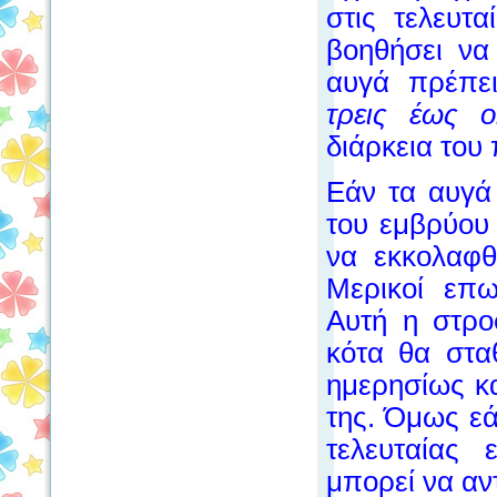
στις τελευτ
βοηθήσει να
αυγά πρέπει
τρεις έως 
διάρκεια του
Εάν τα αυγά 
του εμβρύου 
να εκκολαφθ
Μερικοί επω
Αυτή η στροφ
κότα θα στα
ημερησίως κα
της. Όμως εά
τελευταίας
μπορεί να αν