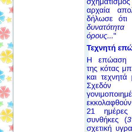
σχηματισμός
αρχαία απο
δήλωσε ότι
δυνατότητα
όρους...
"
Τεχνητή επ
Η επώαση 
της κότας μπο
και τεχνητά 
Σχεδόν
γονιμοποιημ
εκκολαφθού
21 ημέρες
συνθήκες (
3
σχετική υγρ