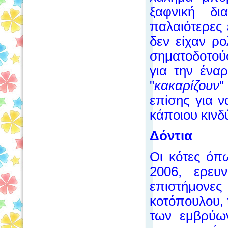
ξαφνική δι
παλαιότερες 
δεν είχαν ρο
σηματοδοτού
για την ένα
"
κακαρίζουν
"
επίσης για 
κάποιου κινδ
Δόντια
Οι κότες όπ
2006, ερευ
επιστήμονες
κοτόπουλου, 
των εμβρύων