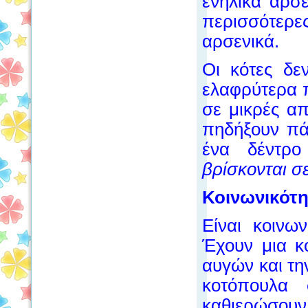
ενήλικα αρσε
περισσότερ
αρσενικά.
Οι κότες δεν
ελαφρύτερα π
σε μικρές α
πηδήξουν πά
ένα δέντρο
βρίσκονται σ
Κοινωνικότη
Είναι κοινω
Έχουν μια κ
αυγών και τ
κοτόπουλα
καθιερώσουν 