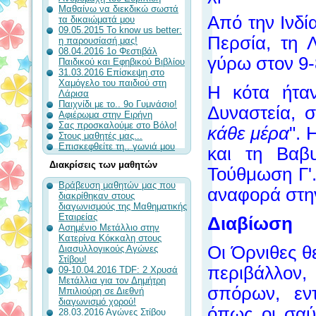
Μαθαίνω να διεκδικώ σωστά
Από την Ινδί
τα δικαιώματά μου
09.05.2015 To know us better:
Περσία, τη 
η παρουσίασή μας!
08.04.2016 1ο Φεστιβάλ
γύρω στον 9-
Παιδικού και Εφηβικού Βιβλίου
31.03.2016 Επίσκεψη στο
Χαμόγελο του παιδιού στη
Η κότα ήτα
Λάρισα
Παιχνίδι με το.. 9ο Γυμνάσιο!
Δυναστεία, σ
Αφιέρωμα στην Ειρήνη
Σας προσκαλούμε στο Βόλο!
κάθε μέρα
". 
Στους μαθητές μας...
Επισκεφθείτε τη.. γωνιά μου
και τη Βαβ
Διακρίσεις των μαθητών
Τούθμωση Γ'.
Βράβευση μαθητών μας που
αναφορά στη
διακρίθηκαν στους
διαγωνισμούς της Μαθηματικής
Εταιρείας
Διαβίωση
Ασημένιο Μετάλλιο στην
Κατερίνα Κόκκαλη στους
Οι Όρνιθες 
Διασυλλογικούς Αγώνες
Στίβου!
περιβάλλον
09-10.04.2016 TDF: 2 Χρυσά
Μετάλλια για τον Δημήτρη
σπόρων, εν
Μπιλιούρη σε Διεθνή
διαγωνισμό χορού!
όπως οι σαύ
28.03.2016 Αγώνες Στίβου