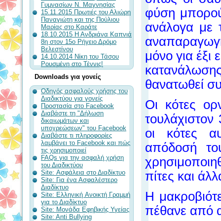
Γυμνασίων Ν. Μαγνησίας
φύση μπορού
15.11.2015 Πρωτιές του Αλιώρη
Παναγιώτη και της Πούλιου
ανάλογα με τ
Μαρίας στο Καράτε
18.10.2015 Η Ανδριάνα Καπνιά
αναπαραγωγή
8η στον 15ο Ρήγειο Δρόμο
Βελεστίνου
μόνο για έξι
14.10.2014 Νίκη του Τάσου
Ρουσμένη στο Τέννις!
κατανάλωση
Downloads για γονείς
θανατωθεί σ
Οδηγός ασφαλούς χρήσης του
Διαδικτύου για γονείς
Οι κότες ορ
Προστασία στο Facebook
Διαβάστε τη "Δήλωση
τουλάχιστον
δικαιωμάτων και
υποχρεώσεων" του Facebook
οι κότες α
Διαβάστε τι πληροφορίες
λαμβάνει το Facebook και πώς
απόδοσή το
τις χρησιμοποιεί
FAQs για την ασφαλή χρήση
χρησιμοποιη
του Διαδικτύου
Site: Ασφάλεια στο Διαδίκτυο
πίτες και άλ
Site: Για ένα Ασφαλέστερο
Διαδίκτυο
Η μακροβιότε
Site: Ελληνική Aνοικτή Γραμμή
για το Διαδίκτυο
πέθανε από α
Site: Μονάδα Εφηβικής Υγείας
Site: Anti Bullying