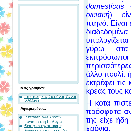
domesticus
οικιακή
) εί
πτηνό. Είναι 
διαδεδομέν
υπολογίζετα
γύρω στα 
εκπρόσωπο
περισσότερε
άλλο πουλί,
εκτρέφει τις
Μας γράψατε...
κρέας τους κα
Επιστολή κας Σωσάνας-Άννας
Η κότα πιστε
Μάλλιου
Αφιερωμένο...
πρόσφατα αν
Ρύπανση των Υδάτων:
της είχε ήδη
Εργασία στη Βιολογία
Θεατρικό εργαστήρι, η
χρόνια.
Ανδρομάχη του Ευριπίδη