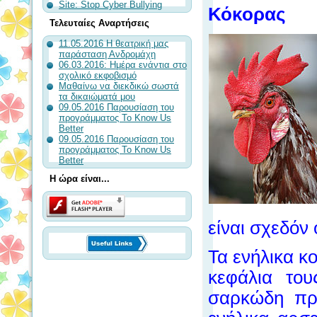
Site: Stop Cyber Bullying
Κόκορας
Τελευταίες Αναρτήσεις
11.05.2016 Η θεατρική μας
παράσταση Ανδρομάχη
06.03.2016: Ημέρα ενάντια στο
σχολικό εκφοβισμό
Μαθαίνω να διεκδικώ σωστά
τα δικαιώματά μου
09.05.2016 Παρουσίαση του
προγράμματος To Know Us
Better
09.05.2016 Παρουσίαση του
προγράμματος To Know Us
Better
Η ώρα είναι...
είναι σχεδόν 
Τα ενήλικα κ
κεφάλια του
σαρκώδη πρ