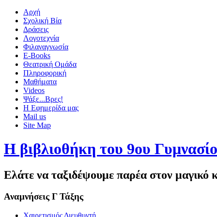
Αρχή
Σχολική Βία
Δράσεις
Λογοτεχνία
Φιλαναγνωσία
E-Books
Θεατρική Ομάδα
Πληροφορική
Μαθήματα
Videos
Ψάξε...Βρες!
Η Εφημερίδα μας
Mail us
Site Map
Η βιβλιοθήκη του 9ου Γυμνασί
Ελάτε να ταξιδέψουμε παρέα στον μαγικό κό
Αναμνήσεις Γ Τάξης
Χαιρετισμός Διευθυντή