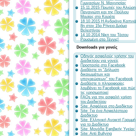
Γυμνασίων Ν. Μαγνησίας
15.11.2015 Πρωτιές του Αλιώρη
Παναγιώτη και της Πούλιου
Μαρίας στο Καράτε
18.10.2015 Η Ανδριάνα Καπνι
8η στον 15ο Ρήγειο Δρόμο
Βελεστίνου
14.10.2014 Νίκη του Τάσου
Ρουσμένη στο Τέννις!
Downloads για γονείς
Οδηγός ασφαλούς χρήσης του
Διαδικτύου για γονείς
Προστασία στο Facebook
Διαβάστε τη "Δήλωση
δικαιωμάτων και
υποχρεώσεων" του Facebook
Διαβάστε τι πληροφορίες
λαμβάνει το Facebook και πώς
τις χρησιμοποιεί
FAQs για την ασφαλή χρήση
του Διαδικτύου
Site: Ασφάλεια στο Διαδίκτυο
Site: Για ένα Ασφαλέστερο
Διαδίκτυο
Site: Ελληνική Aνοικτή Γραμμή
για το Διαδίκτυο
Site: Μονάδα Εφηβικής Υγείας
Site: Anti Bullying