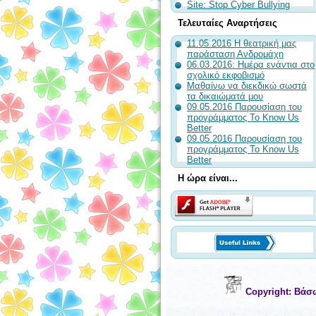
Site: Stop Cyber Bullying
Τελευταίες Αναρτήσεις
11.05.2016 Η θεατρική μας
παράσταση Ανδρομάχη
06.03.2016: Ημέρα ενάντια στο
σχολικό εκφοβισμό
Μαθαίνω να διεκδικώ σωστά
τα δικαιώματά μου
09.05.2016 Παρουσίαση του
προγράμματος To Know Us
Better
09.05.2016 Παρουσίαση του
προγράμματος To Know Us
Better
Η ώρα είναι...
Copyright: Βάσ