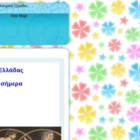
εατρική Ομάδα
Site Map
 Ελλάδας
 σήμερα