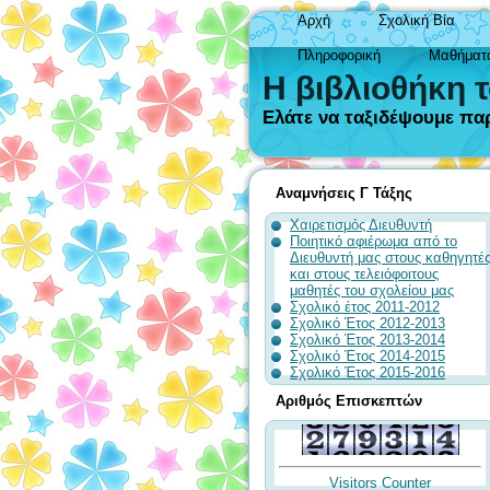
Αρχή
Σχολική Βία
Πληροφορική
Μαθήματ
Η βιβλιοθήκη 
Ελάτε να ταξιδέψουμε παρ
Αναμνήσεις Γ Τάξης
Χαιρετισμός Διευθυντή
Ποιητικό αφιέρωμα από το
Διευθυντή μας στους καθηγητέ
και στους τελειόφοιτους
μαθητές του σχολείου μας
Σχολικό έτος 2011-2012
Σχολικό Έτος 2012-2013
Σχολικό Έτος 2013-2014
Σχολικό Έτος 2014-2015
Σχολικό Έτος 2015-2016
Αριθμός Επισκεπτών
Visitors Counter