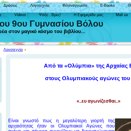
Δράσεις
Λογοτεχνία
Φιλαναγνωσία
E-Books
Θ
α
Videos
Ψάξε...Βρες!
Η Εφημερίδα μας
Mail us
του 9ου Γυμνασίου Βόλου
έα στον μαγικό κόσμο του βιβλίου...
Λογοτεχνία
Από τα «Ολύμπια» της Αρχαίας
ς
στους Ολυμπιακούς αγώνες του
«..ευ αγωνίζεσθαι..»
Είναι γνωστό πως η μεγαλύτερη γιορτή της
αρχαιότητας ήταν οι Ολυμπιακοί Αγώνες που