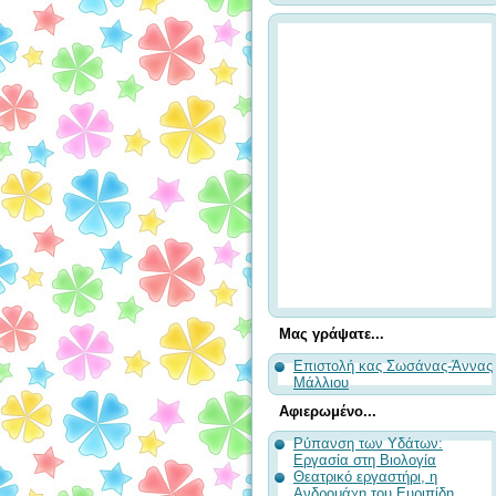
Μας γράψατε...
Επιστολή κας Σωσάνας-Άννας
Μάλλιου
Αφιερωμένο...
Ρύπανση των Υδάτων:
Εργασία στη Βιολογία
Θεατρικό εργαστήρι, η
Ανδρομάχη του Ευριπίδη