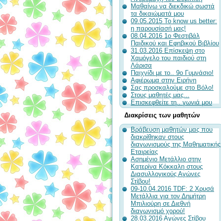
Μαθαίνω να διεκδικώ σωστά
τα δικαιώματά μου
09.05.2015 To know us better:
η παρουσίασή μας!
08.04.2016 1ο Φεστιβάλ
Παιδικού και Εφηβικού Βιβλίου
31.03.2016 Επίσκεψη στο
Χαμόγελο του παιδιού στη
Λάρισα
Παιχνίδι με το.. 9ο Γυμνάσιο!
Αφιέρωμα στην Ειρήνη
Σας προσκαλούμε στο Βόλο!
Στους μαθητές μας...
Επισκεφθείτε τη.. γωνιά μου
Διακρίσεις των μαθητών
Βράβευση μαθητών μας που
διακρίθηκαν στους
διαγωνισμούς της Μαθηματικής
Εταιρείας
Ασημένιο Μετάλλιο στην
Κατερίνα Κόκκαλη στους
Διασυλλογικούς Αγώνες
Στίβου!
09-10.04.2016 TDF: 2 Χρυσά
Μετάλλια για τον Δημήτρη
Μπιλιούρη σε Διεθνή
διαγωνισμό χορού!
28.03.2016 Αγώνες Στίβου