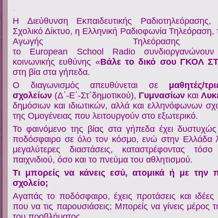
.
Η Διεύθυνση Εκπαιδευτικής Ραδιοτηλεόρασης,
Σχολικό Δίκτυο, η Ελληνική Ραδιοφωνία Τηλεόραση, 
Αγωγής Τηλεόραση
το European School Radio συνδιοργανώνουν
κοινωνικής ευθύνης «
Βάλε το δικό σου ΓΚΟΛ Σ
στη βία στα γήπεδα.
Ο διαγωνισμός απευθύνεται σε
μαθητές/τρ
σχολείων
(Δ΄-Ε΄-Στ΄δημοτικού),
Γυμνασίων
και
Λυκ
δημόσιων και ιδιωτικών, αλλά και ελληνόφωνων σ
της Ομογένειας που λειτουργούν στο εξωτερικό.
Το φαινόμενο της βίας στα γήπεδα έχει δυστυχώς
ποδόσφαιρο σε όλο τον κόσμο, ενώ στην Ελλάδα 
μεγαλύτερες διαστάσεις, καταστρέφοντας τόσ
παιχνιδιού, όσο και το πνεύμα του αθλητισμού.
Τι μπορείς να κάνεις εσύ, ατομικά ή με την
σχολείο;
Αγαπάς το ποδόσφαιρο, έχεις προτάσεις και ιδέες 
που να τις παρουσιάσεις; Μπορείς να γίνεις μέρος τ
του προβλήματος.