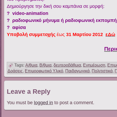
Δημιούργησε την δική σου καμπάνια σε μορφή:
? video-animation
?
ραδιοφωνικό μήνυμα ή ραδιοφωνική εκπομπή
?
αφίσα
Υποβολή συμμετοχής
έως
31 Μαρτίου 2012
εΔώ
Περι
Tags:
Α/θμια
,
Β/θμια
,
δευτεροβάθμια
,
Ενημέρωση
,
Επιμ
Δράσεις
,
Επιμορφωτικό Υλικό
,
Παιδαγωγικά
,
Πολιτιστικά
,
Leave a Reply
You must be
logged in
to post a comment.