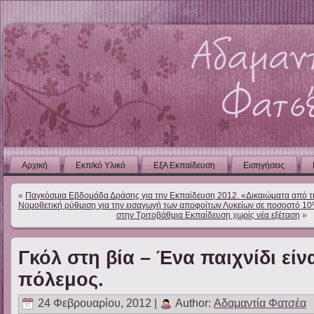
Αρχική
Εκπ/κό Υλικό
ΕξΑ Εκπαίδευση
Εισηγήσεις
«
Παγκόσμια Εβδομάδα Δράσης για την Εκπαίδευση 2012. «Δικαιώματα από τ
Νομοθετική ρύθμιση για την εισαγωγή των αποφοίτων Λυκείων σε ποσοστό 10
στην Τριτοβάθμια Εκπαίδευση χωρίς νέα εξέταση
»
Γκόλ στη βία – Ένα παιχνίδι είν
πόλεμος.
24 Φεβρουαρίου, 2012 |
Author:
Αδαμαντία Φατσέα