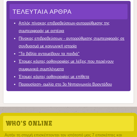
ΤΕΛΕΥΤΑΊΑ ΆΡΘΡΑ
Απλός πίνακας επιβραβεύσεων-αυτορρύθμισης της
συμπεριφοράς με αστέρια
Πίνακας επιβραβεύσεων - αυτορρύθμισης συμπεριφοράς σε
συνδυασμό με κοινωνική ιστορία
"Τα βιβλία ανταμείβουν τα παιδιά"
Έτοιμες κάρτες ορθογραφίας με λέξεις που περιέχουν
συμφωνικά συμπλέγματα
Έτοιμες κάρτες ορθογραφίας με επίθετα
Παρουσίαση- ομιλία στο 3ο Νηπιαγωγείο Βροντάδου
WHO'S ONLINE
Αυτήν τη στιγμή επισκέπτονται τον ιστότοπό μας 7 επισκέπτες και