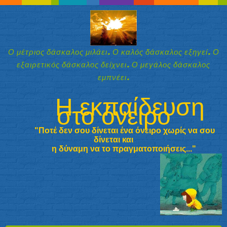
Ο μέτριος δάσκαλος μιλάει. Ο καλός δάσκαλος εξηγεί. Ο
εξαιρετικός δάσκαλος δείχνει. Ο μεγάλος δάσκαλος
εμπνέει.
Η εκπαίδευση
στο όνειρο
"Ποτέ δεν σου δίνεται ένα όνειρο χωρίς να σου
δίνεται και
η δύναμη να
το πραγματοποιήσεις..."