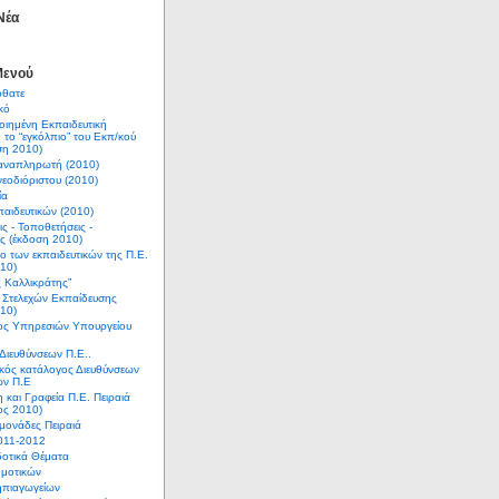
Νέα
Μενού
θατε
κό
ιημένη Εκπαιδευτική
 το “εγκόλπιο” του Εκπ/κού
ση 2010)
αναπληρωτή (2010)
εοδιόριστου (2010)
ία
παιδευτικών (2010)
ς - Τοποθετήσεις -
ς (έκδοση 2010)
ο των εκπαιδευτικών της Π.Ε.
10)
ς Καλλικράτης”
 Στελεχών Εκπαίδευσης
10)
ος Υπηρεσιών Υπουργείου
 Διευθύνσεων Π.Ε..
κός κατάλογος Διευθύνσεων
ων Π.Ε
 και Γραφεία Π.Ε. Πειραιά
ος 2010)
 μονάδες Πειραιά
2011-2012
δοτικά Θέματα
ημοτικών
ηπιαγωγείων