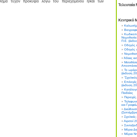
λημα τυχόν προκύψει λόγω του περιεχομένου ή/και των
Τελευταία 
undefined
Κεντρικό 
Καλωσήρ
Βιογραφι
Κωδικοπο
Νομοθεσία:
Π.Ε. (έκδο
Οδηγός 
Οδηγός ν
Nομοθεσ
Άδειες εκ
Μεταθέσει
Αποσπάσει
Το ωράρι
(έκδοση 20
“Σχολικό
Επιλογές
(έκδοση 20
Κατάλογ
Παιδείας
Περιοχές
Τηλεφωνι
και Γραφεί
Διεύθυνση
(Σεπτέμβρι
Σχολικές
Αιρετοί 
Συνταξιο
Μόρια Δ
Μόρια Ν