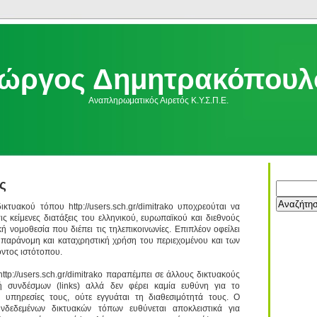
ιώργος Δημητρακόπουλ
Αναπληρωματικός Αιρετός Κ.Υ.Σ.Π.Ε.
ς
ικτυακού τόπου http://users.sch.gr/dimitrako υποχρεούται να
ς κείμενες διατάξεις του ελληνικού, ευρωπαϊκού και διεθνούς
ική νομοθεσία που διέπει τις τηλεπικοινωνίες. Επιπλέον οφείλει
 παράνομη και καταχρηστική χρήση του περιεχομένου και των
ντος ιστότοπου.
ttp://users.sch.gr/dimitrako παραπέμπει σε άλλους δικτυακούς
συνδέσμων (links) αλλά δεν φέρει καμία ευθύνη για το
ς υπηρεσίες τους, ούτε εγγυάται τη διαθεσιμότητά τους. Ο
νδεδεμένων δικτυακών τόπων ευθύνεται αποκλειστικά για