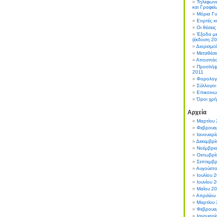
Τηλεφωνι
και Γραφεί
Μόρια Γυ
Εορτές κα
Οι θέσει
Έξοδα με
(έκδοση 20
Διορισμο
Μεταθέσε
Αποσπάσε
Προσλήψ
2011
Φορολογι
Σύλλογοι
Επικοινω
Όροι χρ
Αρχεία
Μαρτίου 
Φεβρουα
Ιανουαρί
Δεκεμβρί
Νοέμβρι
Οκτωβρί
Σεπτεμβρ
Αυγούστ
Ιουλίου 
Ιουνίου 
Μαΐου 2
Απριλίου
Μαρτίου
Φεβρουα
Ιανουαρί