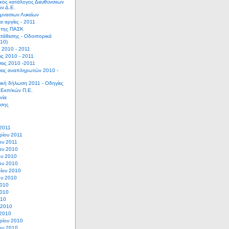
κός κατάλογος Διευθύνσεων
ων Δ.Ε.
μνασιων Λυκείων
ι αργίες - 2011
ς της ΠΑΣΚ
τάθεσης - Οδοιπορικά
10)
ί 2010 - 2011
ις 2010 - 2011
ις 2010 -2011
εις αναπληρωτών 2010 -
κή δήλωση 2011 - Οδηγίες
 Εκπ/κών Π.Ε.
νία
ήσης
2011
ρίου 2011
ου 2011
ου 2010
ου 2010
ου 2010
ίου 2010
ου 2010
2010
2010
010
 2010
 2010
ρίου 2010
ου 2010