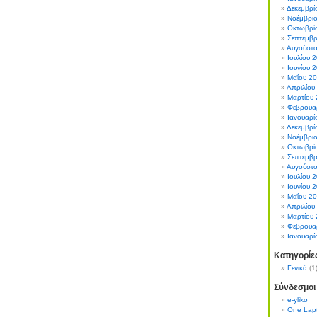
Δεκεμβρί
Νοέμβρι
Οκτωβρί
Σεπτεμβρ
Αυγούστ
Ιουλίου 
Ιουνίου 
Μαΐου 2
Απριλίου
Μαρτίου
Φεβρουα
Ιανουαρί
Δεκεμβρί
Νοέμβρι
Οκτωβρί
Σεπτεμβρ
Αυγούστ
Ιουλίου 
Ιουνίου 
Μαΐου 2
Απριλίου
Μαρτίου
Φεβρουα
Ιανουαρί
Κατηγορίε
Γενικά
(1
Σύνδεσμοι
e-yliko
One Lapt