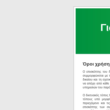
Γ
Όροι χρήση
Ο επισκέπτης του δ
συμμορφώνεται με τι
δικαίου και τη σχετ
να απέχει από κάθε
υπηρεσιών του παρό
Ο δικτυακός τόπος h
τόπους υπό μορφή 
περιεχόμενο και τι
επισκέπτης των συ