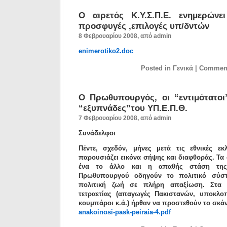
Ο αιρετός Κ.Υ.Σ.Π.Ε. ενημερώνει
προσφυγές ,επιλογές υπ/δντών
8 Φεβρουαρίου 2008, από admin
enimerotiko2.doc
Posted in Γενικά |
Comment
Ο Πρωθυπουργός, οι “εντιμότατοι
“εξυπνάδες”του ΥΠ.Ε.Π.Θ.
7 Φεβρουαρίου 2008, από admin
Συνάδελφοι
Πέντε, σχεδόν, μήνες μετά τις εθνικές ε
παρουσιάζει εικόνα σήψης και διαφθοράς. Τα
ένα το άλλο και η απαθής στάση της
Πρωθυπουργού οδηγούν το πολιτικό σύστ
πολιτική ζωή σε πλήρη απαξίωση. Στα
τετραετίας (απαγωγές Πακιστανών, υποκλο
κουμπάροι κ.ά.) ήρθαν να προστεθούν το σκ
anakoinosi-pask-peiraia-4.pdf