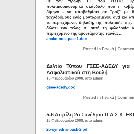
με τον πρώην Γ.Γ του ΥΠ.ΠΟ. Πρόκ
πολιτικοοικονομικό σκάνδαλο που η κυβέ
δίμηνο - να υποβαθμίσει σε “ροζ” με δ
ταχυδρόμους ενός μονταρισμένου dvd και απ
το περιεχόμενο, δηλαδή, της πολιτικής της.
δώσει ένα τέλος σ’ αυτή τη φιλολογία 
περιεχόμενο της αμοντάριστης ταινίας…
anakoinosi-pask1.doc
Posted in Γενικά |
Comment
Δελτίο Τύπου ΓΣΕΕ-ΑΔΕΔΥ για
Ασφαλιστικού στη Βουλή
15 Φεβρουαρίου 2008, από admin
gsee-adedy.doc
Posted in Γενικά |
Comment
5-6 Απρίλη 2ο Συνέδριο Π.Α.Σ.Κ. Ε
15 Φεβρουαρίου 2008, από admin
2o-synedrio-pask-2.pdf