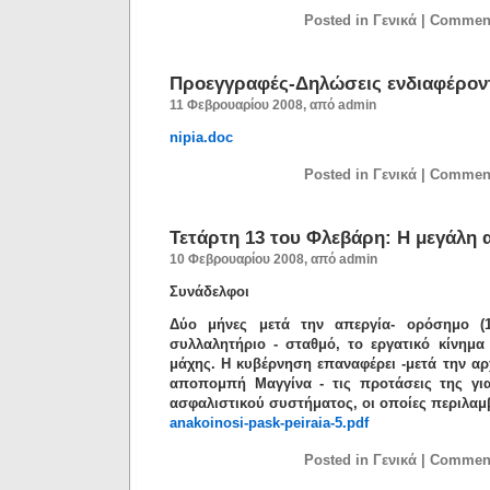
Posted in Γενικά |
Comment
Προεγγραφές-Δηλώσεις ενδιαφέρον
11 Φεβρουαρίου 2008, από admin
nipia.doc
Posted in Γενικά |
Comment
Τετάρτη 13 του Φλεβάρη: Η μεγάλη
10 Φεβρουαρίου 2008, από admin
Συνάδελφοι
Δύο μήνες μετά την απεργία- ορόσημο (1
συλλαλητήριο - σταθμό, το εργατικό κίνημα
μάχης. Η κυβέρνηση επαναφέρει -μετά την α
αποπομπή Μαγγίνα - τις προτάσεις της γι
ασφαλιστικού συστήματος, οι οποίες περιλαμ
anakoinosi-pask-peiraia-5.pdf
Posted in Γενικά |
Comment