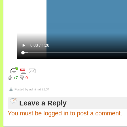
+7
0
Posted by
admin
at 21:34
Leave a Reply
You must be logged in to post a comment.