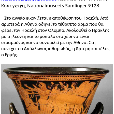
Κοπεγχάγη, Nationalmuseets Samlinger 9128
Στο αγγείο εικονίζεται η αποθέωση του Ηρακλή. Από
αριστερά η Αθηνά οδηγεί το τέθριππο άρμα που θα
φέρει τον Ηρακλή στον Όλυμπο. Ακολουθεί ο Ηρακλής
με τη λεοντή και το ρόπαλο στο χέρι να είναι
στραμμένος και να συνομιλεί με την Αθηνά. Στη
συνέχεια ο Απόλλωνας κιθαρωδός, η Άρτεμη και τέλος
ο Ερμής.