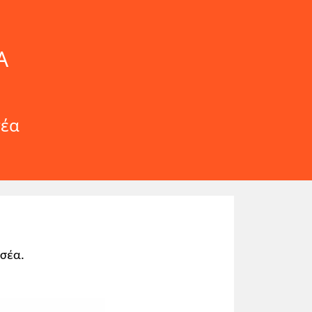
Α
σέα
ησέα.