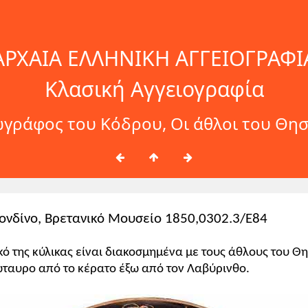
ΑΡΧΑΙΑ ΕΛΛΗΝΙΚΗ ΑΓΓΕΙΟΓΡΑΦΙ
Κλασική Αγγειογραφία
γράφος του Κόδρου, Οι άθλοι του Θη
 Λονδίνο, Βρετανικό Μουσείο 1850,0302.3/E84
ικό της κύλικας είναι διακοσμημένα με τους άθλους του Θ
ώταυρο από το κέρατο έξω από τον Λαβύρινθο.