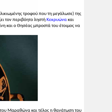
ηλικιωμένης τροφού που τη μεγάλωσε) της
ει τον περιβόητο ληστή
Κεκρυώνα
και
νη και ο Θησέας μπροστά του έτοιμος να
ς του Μαραθώνα και τέλος η θανάτωση του