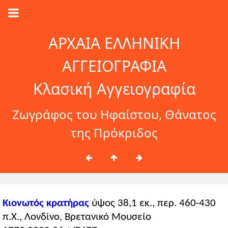
ΑΡΧΑΙΑ ΕΛΛΗΝΙΚΗ
ΑΓΓΕΙΟΓΡΑΦΙΑ
Κλασική Αγγειογραφία
Ζωγράφος του Ηφαίστου, Θάνατος
της Πρόκριδος
Κιονωτός κρατήρας
ύψος 38,1 εκ., περ. 460-430
π.Χ., Λονδίνο, Βρετανικό Μουσείο