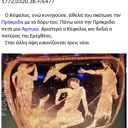
1772,0320.36.+/E477
Ο Κέφαλος, ενώ κυνηγούσε, άθελά του σκότωσε την
Πρόκριδα
με το δόρυ του. Πάνω από την Πρόκριδα
πετά μια
Άρπυια
. Αριστερά ο Κέφαλος και δεξιά ο
πατέρας της Ερεχθέας.
Στην άλλη όψη εικονίζονται τρεις νέοι.