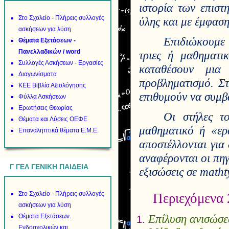
ιστορία των επιστ
Στο Σχολείο - Πλήρεις συλλογές
ύλης και με έμφαση
ασκήσεων για λύση
Επιδιώκουμε 
Θέματα Εξετάσεων -
Πανελλαδικών / word
τριες ή μαθηματι
Συλλογές Ασκήσεων - Εργασίες
καταθέσουν μια
Διαγωνίσματα
προβληματισμό. Στ
ΚΕΕ Βιβλία Αξιολόγησης
επιθυμούν να συμβ
Φύλλα Ασκήσεων
Ερωτήσεις Θεωρίας
Οι στήλες το
Θέματα και Λύσεις ΟΕΦΕ
μαθηματικό ή «ερ
Επαναληπτικά θέματα Ε.Μ.Ε.
αποστέλλονται για 
αναφέρονται οι πηγ
Γ ΓΕΛ ΓΕΝΙΚΗ ΠΑΙΔΕΙΑ
εξισώσεις σε
matht
Στο Σχολείο - Πλήρεις συλλογές
Περιεχόμενα 
ασκήσεων για λύση
Επίλυση ανισώσε
Θέματα Εξετάσεων.
Ενδοσχολικών και