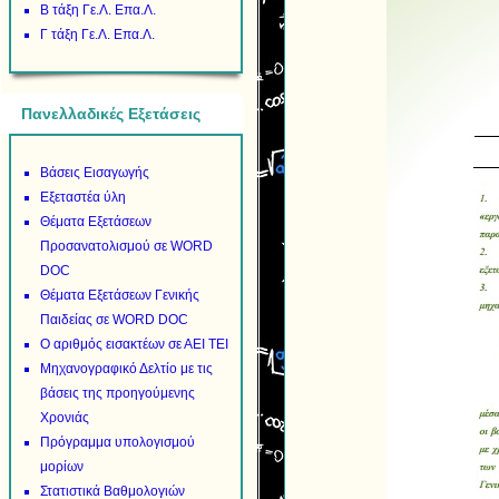
Β τάξη Γε.Λ. Επα.Λ.
Γ τάξη Γε.Λ. Επα.Λ.
Πανελλαδικές Εξετάσεις
Βάσεις Εισαγωγής
Εξεταστέα ύλη
Θέματα Εξετάσεων
Προσανατολισμού σε WORD
DOC
Θέματα Εξετάσεων Γενικής
Παιδείας σε WORD DOC
Ο αριθμός εισακτέων σε ΑΕΙ ΤΕΙ
Μηχανογραφικό Δελτίο με τις
βάσεις της προηγούμενης
Χρονιάς
Πρόγραμμα υπολογισμού
μορίων
Στατιστικά Βαθμολογιών