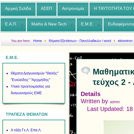
Αρχική Σελίδα
ΑΣΕΠ
Αστρονομία
Η ΤΑΥΤΟΤΗΤΑ ΤΟΥ
Ε.Α.Π.
Maths & New Tech
Ε.Μ.Ε.
Ενδιαφέροντα
You are here:
Home
Θέματα Εξετάσεων - Πανελλαδικών / word
ekkentron
έκκεντρον - τεύχος 2 - Αύγουστος 2017
Ε.Μ.Ε.
Μαθηματικ
Θέματα Διαγωνισμών "Θαλής"
τεύχος 2 
"Ευκλείδης" "Αρχιμήδης"
Υλικό προετοιμασίας για
Details
διαγωνισμούς ΕΜΕ
Written by
admin
Last Updated: 18
ΤΡΑΠΕΖΑ ΘΕΜΑΤΩΝ
Α τάξη Γε.Λ. Επα.Λ.