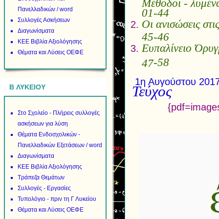
Μέθοδοι 
Πανελλαδικών / word
01-44
Συλλογές Ασκήσεων
Οι ανισώσει
Διαγωνίσματα
45-46
ΚΕΕ Βιβλία Αξιολόγησης
Ευπαλίνειο 
Θέματα και Λύσεις ΟΕΦΕ
-58
47
1η Αυγούστο
Τεύχος
B ΛΥΚΕΙΟΥ
{pdf=image
Στο Σχολείο - Πλήρεις συλλογές
ασκήσεων για λύση
Θέματα Ενδοσχολικών -
Πανελλαδικών Εξετάσεων / word
Διαγωνίσματα
ΚΕΕ Βιβλία Αξιολόγησης
Τράπεζα Θεμάτων
Συλλογές - Εργασίες
Τυπολόγιο - πριν τη Γ Λυκείου
Θέματα και Λύσεις ΟΕΦΕ