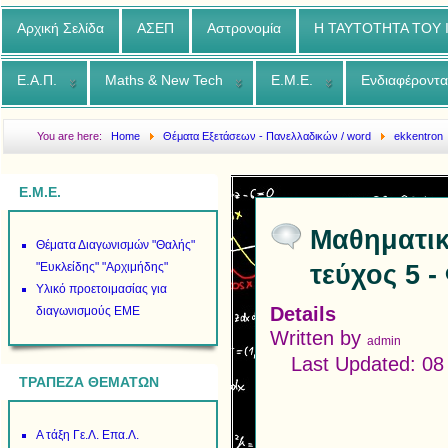
Αρχική Σελίδα
ΑΣΕΠ
Αστρονομία
Η ΤΑΥΤΟΤΗΤΑ ΤΟΥ
Ε.Α.Π.
Maths & New Tech
Ε.Μ.Ε.
Ενδιαφέροντα
You are here:
Home
Θέματα Εξετάσεων - Πανελλαδικών / word
ekkentron
έκκεντρον - τεύχος 5 - Φεβρουάριος 2020
Ε.Μ.Ε.
Μαθηματικ
Θέματα Διαγωνισμών "Θαλής"
τεύχος 5 
"Ευκλείδης" "Αρχιμήδης"
Υλικό προετοιμασίας για
Details
διαγωνισμούς ΕΜΕ
Written by
admin
Last Updated: 0
ΤΡΑΠΕΖΑ ΘΕΜΑΤΩΝ
Α τάξη Γε.Λ. Επα.Λ.