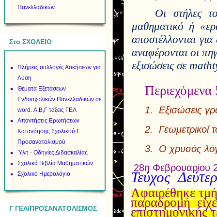
Πανελλαδικών
Οι στήλες το
μαθηματικό ή «ερ
αποστέλλονται για 
Στο ΣΧΟΛΕΙΟ
αναφέρονται οι πηγ
εξισώσεις σε
matht
Πλήρεις συλλογές Ασκήσεων για
Λύση
Περιεχόμενα 
Θέματα Εξετάσεων
Ενδοσχολικών Πανελλαδικών σε
1. Εξισώσεις γ
word. Α,Β,Γ τάξεις ΓΕΛ
Απαντήσεις Ερωτήσεων
2. Γεωμετρικοί 
Κατανόησης Σχολικού Γ
Προσανατολισμού
3. Ο χρυ
Ύλη - Οδηγίες Διδασκαλίας
Σχολικά Βιβλία Μαθηματικών
28η Φεβρουα
Τεύχος Δεύτε
Σχολικό Ημερολόγιο
Αφαιρέθηκε τμή
παραδρομή είχε
Γ ΓΕΛ/ΠΡΟΣΑΝΑΤΟΛΙΣΜΟΣ
επιστημονικής 