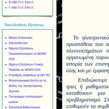
Β τάξη Γε.Λ. Επα.Λ.
Γ τάξη Γε.Λ. Επα.Λ.
Πανελλαδικές Εξετάσεις
Το ηλεκτρονικ
Βάσεις Εισαγωγής
προσπάθεια που σ
Εξεταστέα ύλη
Θέματα Εξετάσεων
πλεονεκτημάτων τ
Προσανατολισμού σε WORD
οργανωμένη παρου
DOC
ιστορία των επιστ
Θέματα Εξετάσεων Γενικής
ύλης και με έμφαση
Παιδείας σε WORD DOC
Ο αριθμός εισακτέων σε ΑΕΙ ΤΕΙ
Επιδιώκουμε 
Μηχανογραφικό Δελτίο με τις
τριες ή μαθηματι
βάσεις της προηγούμενης
Χρονιάς
καταθέσουν μια
Πρόγραμμα υπολογισμού
προβληματισμό. Στ
μορίων
επιθυμούν να συμβ
Στατιστικά Βαθμολογιών