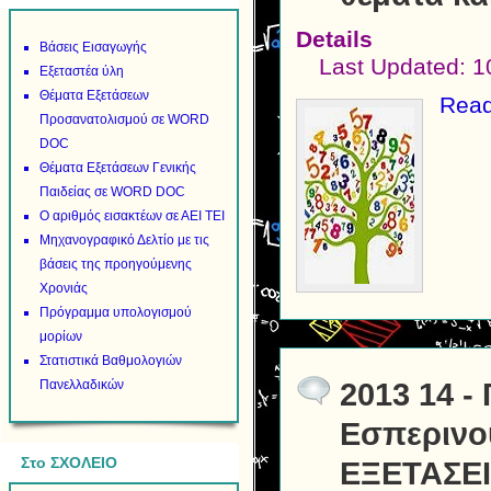
Details
Βάσεις Εισαγωγής
Last Updated: 
Εξεταστέα ύλη
Θέματα Εξετάσεων
Read
Προσανατολισμού σε WORD
DOC
Θέματα Εξετάσεων Γενικής
Παιδείας σε WORD DOC
Ο αριθμός εισακτέων σε ΑΕΙ ΤΕΙ
Μηχανογραφικό Δελτίο με τις
βάσεις της προηγούμενης
Χρονιάς
Πρόγραμμα υπολογισμού
μορίων
Στατιστικά Βαθμολογιών
2013 14 -
Πανελλαδικών
Εσπερινο
Στο ΣΧΟΛΕΙΟ
ΕΞΕΤΑΣΕΙ