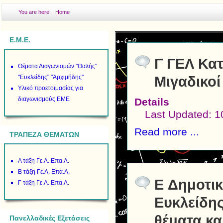
You are here:
Home
Ε.Μ.Ε.
Γ ΓΕΛ Κα
Θέματα Διαγωνισμών "Θαλής"
"Ευκλείδης" "Αρχιμήδης"
Μιγαδικοί
Υλικό προετοιμασίας για
διαγωνισμούς ΕΜΕ
Details
Last Updated: 
Read more ...
ΤΡΑΠΕΖΑ ΘΕΜΑΤΩΝ
Α τάξη Γε.Λ. Επα.Λ.
Β τάξη Γε.Λ. Επα.Λ.
E Δημοτι
Γ τάξη Γε.Λ. Επα.Λ.
Ευκλείδης
θέματα κα
Πανελλαδικές Εξετάσεις