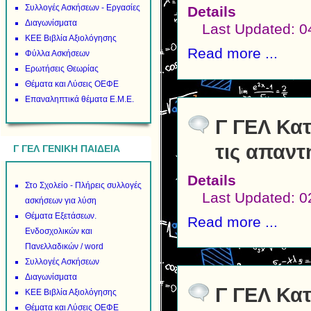
Συλλογές Ασκήσεων - Εργασίες
Details
Διαγωνίσματα
Last Updated: 
ΚΕΕ Βιβλία Αξιολόγησης
Read more ...
Φύλλα Ασκήσεων
Ερωτήσεις Θεωρίας
Θέματα και Λύσεις ΟΕΦΕ
Επαναληπτικά θέματα Ε.Μ.Ε.
Γ ΓΕΛ Κατ
τις απαντ
Γ ΓΕΛ ΓΕΝΙΚΗ ΠΑΙΔΕΙΑ
Details
Στο Σχολείο - Πλήρεις συλλογές
Last Updated: 
ασκήσεων για λύση
Θέματα Εξετάσεων.
Read more ...
Ενδοσχολικών και
Πανελλαδικών / word
Συλλογές Ασκήσεων
Διαγωνίσματα
Γ ΓΕΛ Κα
ΚΕΕ Βιβλία Αξιολόγησης
Θέματα και Λύσεις ΟΕΦΕ