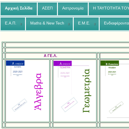
Αρχική Σελίδα
ΑΣΕΠ
Αστρονομία
Η ΤΑΥΤΟΤΗΤΑ ΤΟ
Ε.Α.Π.
Maths & New Tech
Ε.Μ.Ε.
Ενδιαφέροντα
A ΓΕ.Λ.