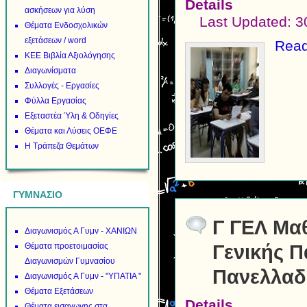
Details
ασκήσεων για λύση
Last Updated: 3
Θέματα Ενδοσχολικών
εξετάσεων / word
Read
ΚΕΕ Βιβλία Αξιολόγησης
Διαγωνίσματα
Συλλογές - Εργασίες
Φύλλα Εργασίας
Εξεταστέα Ύλη & Οδηγίες
Θέματα και Λύσεις ΟΕΦΕ
Η Τράπεζα Θεμάτων
ΓΥΜΝΑΣΙΟ
Γ ΓΕΛ Μαθ
Διαγωνισμός Α Γυμν - ΧΑΝΙΩΝ
Γενικής Π
Θέματα προετοιμασίας
Διαγωνισμών Γυμνασίου
Πανελλαδ
Διαγωνισμός Α Γυμν - "ΥΠΑΤΙΑ "
Θέματα Εξετάσεων
Details
Θέματα εισαγωγης στα