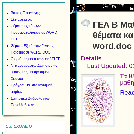
Βάσεις Εισαγωγής
Εξεταστέα ύλη
ΓΕΛ Β Μα
Θέματα Εξετάσεων
θέματα κα
Προσανατολισμού σε WORD
DOC
word.doc
Θέματα Εξετάσεων Γενικής
Παιδείας σε WORD DOC
Details
Ο αριθμός εισακτέων σε ΑΕΙ ΤΕΙ
Last Updated: 
Μηχανογραφικό Δελτίο με τις
βάσεις της προηγούμενης
Τα θ
Χρονιάς
μαθη
Πρόγραμμα υπολογισμού
Read
μορίων
Στατιστικά Βαθμολογιών
Πανελλαδικών
Στο ΣΧΟΛΕΙΟ