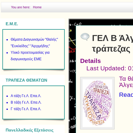
You are here:
Home
Ε.Μ.Ε.
ΓΕΛ Β Άλγ
Θέματα Διαγωνισμών "Θαλής"
"Ευκλείδης" "Αρχιμήδης"
τράπεζας
Υλικό προετοιμασίας για
διαγωνισμούς ΕΜΕ
Details
Last Updated: 
Τα θ
ΤΡΑΠΕΖΑ ΘΕΜΑΤΩΝ
Άλγε
Read
Α τάξη Γε.Λ. Επα.Λ.
Β τάξη Γε.Λ. Επα.Λ.
Γ τάξη Γε.Λ. Επα.Λ.
Πανελλαδικές Εξετάσεις