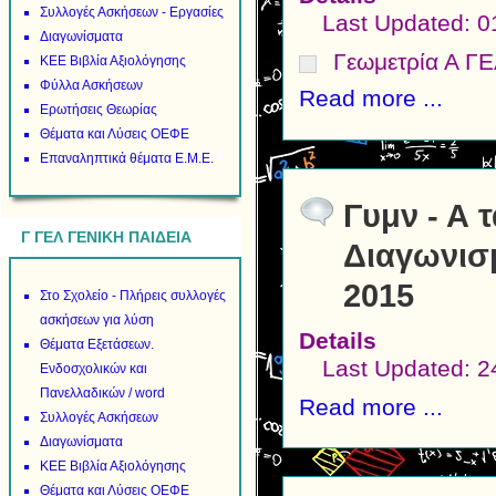
Συλλογές Ασκήσεων - Εργασίες
Last Updated: 
Διαγωνίσματα
Γεωμετρία Α ΓΕ
ΚΕΕ Βιβλία Αξιολόγησης
Φύλλα Ασκήσεων
Read more ...
Ερωτήσεις Θεωρίας
Θέματα και Λύσεις ΟΕΦΕ
Επαναληπτικά θέματα Ε.Μ.Ε.
Γυμν - Α 
Γ ΓΕΛ ΓΕΝΙΚΗ ΠΑΙΔΕΙΑ
Διαγωνισ
2015
Στο Σχολείο - Πλήρεις συλλογές
ασκήσεων για λύση
Details
Θέματα Εξετάσεων.
Last Updated: 2
Ενδοσχολικών και
Πανελλαδικών / word
Read more ...
Συλλογές Ασκήσεων
Διαγωνίσματα
ΚΕΕ Βιβλία Αξιολόγησης
Θέματα και Λύσεις ΟΕΦΕ