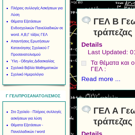
Πλήρεις συλλογές Ασκήσεων για
Λύση
ΓΕΛ Β Γεω
Θέματα Εξετάσεων
Ενδοσχολικών Πανελλαδικών σε
τράπεζας
word. Α,Β,Γ τάξεις ΓΕΛ
Απαντήσεις Ερωτήσεων
Details
Κατανόησης Σχολικού Γ
Last Updated: 
Προσανατολισμού
Τα θέματα και 
Ύλη - Οδηγίες Διδασκαλίας
ΓΕΛ :
Σχολικά Βιβλία Μαθηματικών
Σχολικό Ημερολόγιο
Read more ...
Γ ΓΕΛ/ΠΡΟΣΑΝΑΤΟΛΙΣΜΟΣ
ΓΕΛ Α Γεω
Στο Σχολείο - Πλήρεις συλλογές
ασκήσεων για λύση
τράπεζας
Θέματα Εξετάσεων -
Πανελλαδικών / word
Details