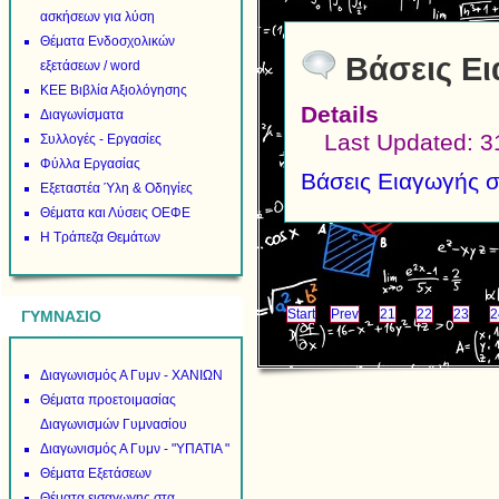
ασκήσεων για λύση
Θέματα Ενδοσχολικών
Βάσεις Ει
εξετάσεων / word
ΚΕΕ Βιβλία Αξιολόγησης
Details
Διαγωνίσματα
Last Updated: 3
Συλλογές - Εργασίες
Φύλλα Εργασίας
Βάσεις Ειαγωγής σ
Εξεταστέα Ύλη & Οδηγίες
Θέματα και Λύσεις ΟΕΦΕ
Η Τράπεζα Θεμάτων
Start
Prev
21
22
23
2
ΓΥΜΝΑΣΙΟ
Διαγωνισμός Α Γυμν - ΧΑΝΙΩΝ
Θέματα προετοιμασίας
Διαγωνισμών Γυμνασίου
Διαγωνισμός Α Γυμν - "ΥΠΑΤΙΑ "
Θέματα Εξετάσεων
Θέματα εισαγωγης στα