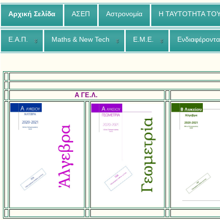
Αρχική Σελίδα
ΑΣΕΠ
Αστρονομία
Η ΤΑΥΤΟΤΗΤΑ ΤΟ
Ε.Α.Π.
Maths & New Tech
Ε.Μ.Ε.
Ενδιαφέροντα
A ΓΕ.Λ.