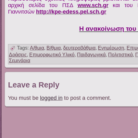
αρχική σελίδα του ΠΣΔ
www.sch.gr
και του 
Γιαννιτσών
http://kpe-edess.pel.sch.gr
Η ανακοίνωση του
Tags:
Α/θμια
,
Β/θμια
,
δευτεροβάθμια
,
Ενημέρωση
,
Επιμ
Δράσεις
,
Επιμορφωτικό Υλικό
,
Παιδαγωγικά
,
Πολιτιστικά
,
Σεμινάρια
Leave a Reply
You must be
logged in
to post a comment.