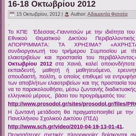
16-18 Οκτωβρίου 2012
15 Οκτωβρίου, 2012 |
Author:
Αδαμαντία Φατσέα
.
Το ΚΠΕ Έδεσσας-Γιαννιτσών με την ιδιότητα του
Εθνικού Θεματικού Δικτύου Περιβαλλοντική
ΑΠΟΡΡΙΜΜΑΤΑ: ΤΑ ΧΡΗΣΙΜΑ? «ΑΧΡΗΣΤ
συνδιοργανωτή του τριήμερου Συμποσίου με τί
ελαιοτριβείων και προστασία του περιβάλλοντο
Οκτωβρίου 2012
στα Χανιά, καλεί οποιονδήποτε
εκπαιδευτή, μαθητή ή μαθητευόμενο, ερευνη
σπουδαστή, πολίτη, ο οποίος επιθυμεί να εντρυφήσ
των αποβλήτων ελαιοτριβείων και της προστασία του
να το παρακολουθήσει, μέσω ζωντανής διαδικτυακή
ελληνικού μέρους, βάσει του προγράμματός του:
http://www.prosodol.gr/sites/prosodol.gr/file
Η ζωντανή μετάδοση θα πραγματοποιηθεί με την 
Πανελλήνιου Σχολικού Δικτύου (ΠΣΔ)
http://www.sch.gr/video/2010-04-19-13-01-41
.
Περισσότερες σχετικές πληροφορίες βρίσκονται α