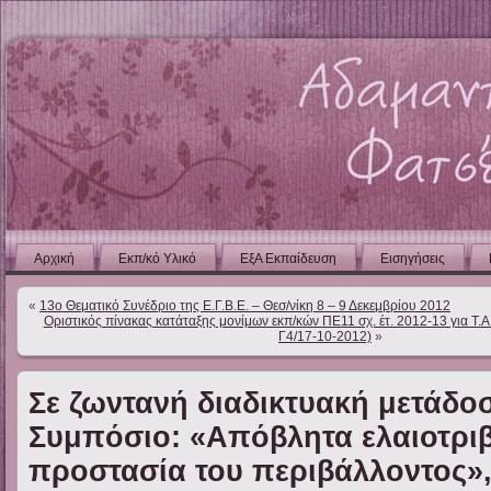
Αρχική
Εκπ/κό Υλικό
ΕξΑ Εκπαίδευση
Εισηγήσεις
«
13ο Θεματικό Συνέδριο της Ε.Γ.Β.Ε. – Θεσ/νίκη 8 – 9 Δεκεμβρίου 2012
Οριστικός πίνακας κατάταξης μονίμων εκπ/κών ΠΕ11 σχ. έτ. 2012-13 για Τ.Α.
Γ4/17-10-2012)
»
Σε ζωντανή διαδικτυακή μετάδο
Συμπόσιο: «Απόβλητα ελαιοτρι
προστασία του περιβάλλοντος»,