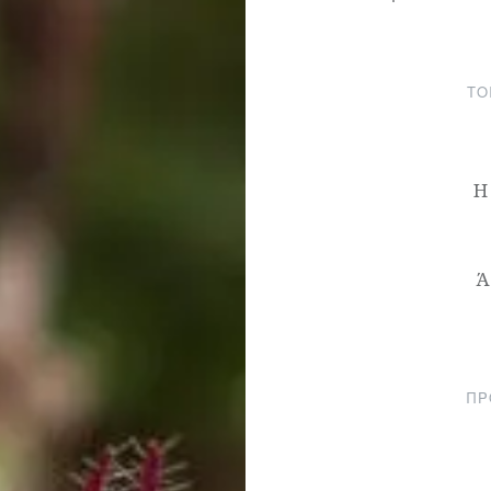
ΤΟ
Η
Ά
Πλοήγηση
άρθρων
ΠΡ