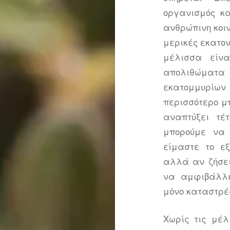
οργανισμός κ
ανθρώπινη κοιν
μερικές εκατον
μέλισσα είνα
απολιθώμα
εκατομμυρίων 
περισσότερο μ
αναπτύξει τέ
μπορούμε να 
είμαστε το ε
αλλά αν ζήσει
να αμφιβάλλε
μόνο καταστρέ
Χωρίς τις μέλ