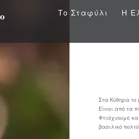
Το Σταφύλι
Η Ε
ο
Στα Κύθηρα το μ
Είναι από τα 
Φτιάχνουμε και
βασιλικό πολτό