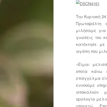
Την Κυριακή 24
Πρωτοψάλτη 
μιλήσαμε για 
γνώσεις του κ
κατέκτησε με
αγάπη που μιλο
«Είμαι μελισσ
οποία κάνω 
επάγγελμα είν
εννοούμε υπηρ
αποκαλούν μ
ορολογία μελι
υπηρετώ. Επ