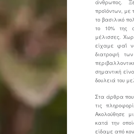
άνθρωπος. Ξ
προϊόντων, με π
το βασιλικό πο
το 10% της α
μέλισσες. Χωρ
είχαμε φαΐ ν
διατροφή τω
περιβαλλοντ
σημαντική είν
δουλειά του με
Στα άρθρα που
τις πληροφορ
Ακολούθησε μι
κατά την οπο
είδαμε από κο