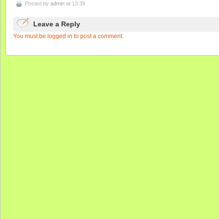
Posted by
admin
at 13:39
Leave a Reply
You must be logged in to post a comment.