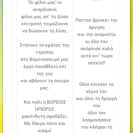
'Οι φίλοι μας' οι
γκαρδιακοί
φίλοι μας απ' τη Δύση
Παντού βρίσκει την
επιτροπή τοιμάΖουνε
άρνηση
να δώσουνε τη λύση.
και την αχαριστία
κι όλα του
Στήνουν το κράτος της
σκόρπισε καλά
ντροπής
αυτά ειν’ τώρα
στη Βόρειοηπειρό μας
αστεία!!
έργο πανάθλειο επί
της γης
και σβήνουν το όνειρο
Ολοι κοιτούν τα
μας.
χέρια του
και όλοι τη δραχμή
Και πάλι η ΒΟΡΕΙΟΣ
του
ΗΠΕΙΡΟΣ
όλοι τον
ρακένδυτη σφαδάζει.
λησμονήσανε
Με δάκρυ πόνο και
του κλέψαν τη
καημό