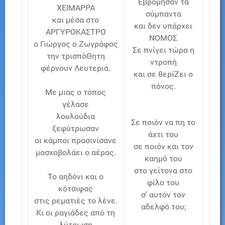
Εβρόμησαν τα
ΧΕΙΜΑΡΡΑ
σύμπαντα
και μέσα στο
και δεν υπάρχει
ΑΡΓΥΡΟΚΑΣΤΡΟ
ΝΟΜΟΣ
ο Γιώργος ο Ζωγράφος
Σε πνίγει τώρα η
την τρισπόΘητη
ντροπή
φέρνουν Λευτεριά.
και σε θερίΖει ο
πόνος.
Με μιας ο τόπος
γέλασε
λουλούδια
Σε ποιόν να πη το
ξεφύτρωσαν
άχτι του
οι κάμποι πρασινίσανε
σε ποιόν και τον
μοσχοβολάει ο αέρας.
καημό του
στο γείτονα στο
Το αηδόνι και ο
φίλο του
κότσιφας
σ' αυτόν τον
στις ρεματιές το λένε.
αδελφό του;
Κι οι ραγιάδες από τη
λύτρωση