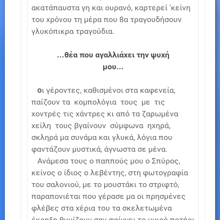
ακατάπαυστα γη και ουρανό, καρτερεί 'κείνη
του χρόνου τη μέρα που 8α τραγουδήσουν
γλυκόπικρα τραγούδια.
...θέα που αγαλλιάχει την ψυχή
μου...
ι γέροντες, καθισμένοι στα καφενεία,
Ο
παίζουν τα κομπολόγια τους με τις
χοντρές τις χάντρες κι από τα ζαρωμένα
χείλη τους βγαίνουν σύμφωνα ηχηρά,
σκληρά μα συνάμα και γλυκά, λόγια που
φαντάζουν μυστικά, άγνωστα σε μένα.
Ανάμεσα τους ο παππούς μου ο Σπύρος,
κείνος ο ίδιος ο λεβέντης, στη φωτογραφία
του σαλονιού, με το μουστάκι το στριφτό,
παραπονιέται που γέρασε μα οι πρησμένες
φλέβες στα χέρια του τα σκελετωμένα
έκρηξη θυμίζουν σαν σφίγγει το μικρό ποτήρι