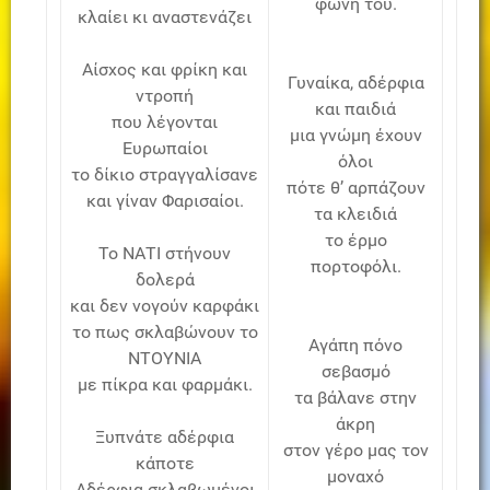
φωνή του.
κλαίει κι αναστενάζει
Αίσχος και φρίκη και
Γυναίκα, αδέρφια
ντροπή
και παιδιά
που λέγονται
μια γνώμη έχουν
Ευρωπαίοι
όλοι
το δίκιο στραγγαλίσανε
πότε θ’ αρπάζουν
και γίναν Φαρισαίοι.
τα κλειδιά
το έρμο
Το ΝΑΤΙ στήνουν
πορτοφόλι.
δολερά
και δεν νογούν καρφάκι
το πως σκλαβώνουν το
Αγάπη πόνο
ΝΤΟΥΝΙΑ
σεβασμό
με πίκρα και φαρμάκι.
τα βάλανε στην
άκρη
Ξυπνάτε αδέρφια
στον γέρο μας τον
κάποτε
μοναχό
Αδέρφια σκλαβωμένοι