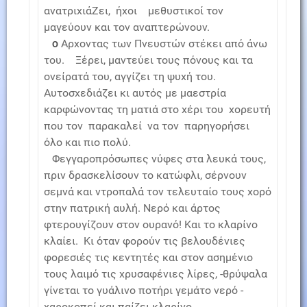
ανατριχιάΖει, ήχοι μεθυστικοί τον
μαγεύουν και τον αναπτερώνουν.
Αρχοντας των Πνευστών στέκει από άνω
Ο
του. Ξέρει, μαντεύει τους πόνους και τα
ονείρατά του, αγγίζει τη ψυχή του.
Αυτοσχεδιάζει κι αυτός με μαεστρία
καρφώνοντας τη ματιά στο χέρι του χορευτή
που τον παρακαλεί να τον παρηγορήσει
όλο και πιο πολύ.
Φεγγαροπρόσωπες νύφες στα λευκά τους,
πριν δρασκελίσουν το κατώφλι, σέρνουν
σεμνά και ντροπαλά τον τελευταίο τους χορό
στην πατρική αυλή. Νερό και άρτος
φτερουγίζουν στον ουρανό! Και το κλαρίνο
κλαίει. Κι όταν φορούν τις βελουδένιες
φορεσιές τις κεντητές και στον ασημένιο
τους λαιμό τις χρυσαφένιες λίρες, -θρύψαλα
γίνεται το γυάλινο ποτήρι γεμάτο νερό -
χαροκοπεί και παίζει κλαρίνο.