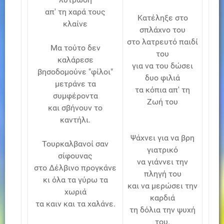
απ' τη χαρά τους
Κατέληξε στο
κλαίνε
σπλάχνο του
στο λατρευτό παιδί
Μα τούτο δεν
του
καλάρεσε
για να του δώσει
βησοδομούνε "φίλοι"
δυο φιλιά
μετράνε τα
τα κόπια απ' τη
συμφέροντα
Ζωή του
και σβήνουν το
καντήλι.
Ψάχνει για να βρη
Τουρκαλβανοί σαν
γιατρικό
σίφουνας
να γιάννει την
στο Δέλβινο προγκάνε
πληγή του
κι όλα τα γύρω τα
και να μερώσει την
χωριά
καρδιά
τα καιν και τα χαλάνε.
τη δόλια την ψυχή
του.