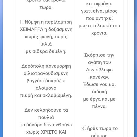
καταφρόνια
τώρα.
γιατί είναι μίσος
που αντηχεί
Η Νύμφη η περίλαμπρη
μες στα λευκά του
ΧΕΙΜΑΡΡΑ η δοξασμένη
χρόνια.
χωρίς φωνή, χωρίς
μιλιά
με σίδερα δεμένη.
Σκόρπισε την
αγάπη του
Δερόπολη πανέμορφη
Δεν έβλαψε
χιλιοτραγουδισμένη
κανέναν.
βογγάει δακρύζει
Έδωσε νου και
αλοίμονο
διδαχή
πικρή και σκλαβωμένη.
με έργα και με
πέννα.
Δεν κελαηδούνε τα
πουλιά
τα δένδρα δεν ανΘούνε
Κι ήρθε τώρα το
χωρίς ΧΡΙΣΤΟ ΚΑΙ
σήμερα