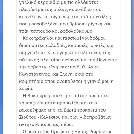
γαλλικά κεραμίδια με τις αλλόκοτες
πλακόστρωτες αυλές, καμινάδες που
καπνίζουν, κατώγια γεμάτα από τσαντίλες
που μοσχοβολάνε, που βρίδουν ρίγανη και
τσάι, τσίπουρο και ροδολούκουμα.
Κακοτράχηλοι και πισσωμένοι δρόμοι,
διάσπαρτες αχλαδιές, κερασιές, συκιές και
περγουλιές. Κι ο αγέρωχος πλάτανος της
πέτρινης πλατείας αγναντεύει της Παναγιάς
την ασβεστωμένη εκκλησιά. Οι Αγιοι
Κωνσταντίνος και Ελένη, σκιά στο
κοιμητήριο όπου αναπαύεται η γιαγιά μου η
Σοφία.
Η Βαλαώρα μοιάζει με τείχος που πότε
χρυσαφίζει πότε πρασινίζει και στο
ραχοκέφαλό της, τα βαριά τροκάνια του
Σιούτου - Καλέσιου και των γιδοπροβάτων
αντηχούν πέρα ως πέρα.
Ο μοναχικός Προφήτης Ηλίας, βωρώντας