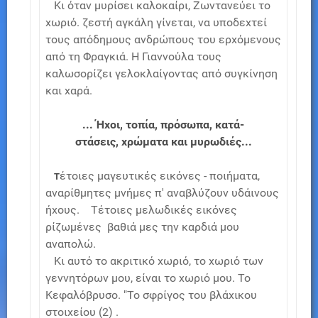
Κι όταν μυρίσει καλοκαίρι, Ζωντανεύει το
χωριό. ζεστή αγκάλη γίνεται, να υποδεχτεί
τους απόδημους ανδρώπους του ερχόμενους
από τη Φραγκιά. Η Γιαννούλα τους
καλωσορίζει γελοκλαίγοντας από συγκίνηση
και χαρά.
... Ήχοι, τοπία, πρόσωπα, κατά-
στάσεις, χρώματα και μυρωδιές...
έτοιες μαγευτικές εικόνες - ποιήματα,
Τ
αναρίθμητες μνήμες π' αναβλύζουν υδάινους
ήχους. Τέτοιες μελωδικές εικόνες
ρίζωμένες βαθιά μες την καρδιά μου
αναπολώ.
Κι αυτό το ακριτικό χωριό, το χωριό των
γεννητόρων μου, είναι το χωριό μου. Το
Κεφαλόβρυσο. "Το σφρίγος του βλάχικου
στοιχείου (2) .