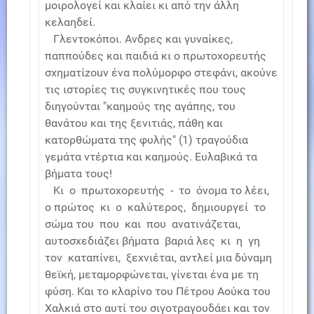
μοιρολογεί και κλαίει κι από την άλλη
κελαηδεί.
Γλεντοκόποι. Ανδρες και γυναίκες,
παππούδες και παιδιά κι ο πρωτοχορευτής
σχηματίzouv ένα πολύμορφο στεφάνι, ακούνε
τις ιστορίες τις συγκινητικές που τους
διηγούνται "καημούς της αγάπης, του
θανάτου και της ξενιτιάς, πάθη και
κατορθώματα της φυλής" (1) τραγούδια
γεμάτα ντέρτια και καημούς. Ευλαβικά τα
βήματα τους!
Κι ο πρωτοχορευτής - το όνομα το λέει,
ο πρώτος κι ο καλύτερος, δημιουργεί το
σώμα του που και που ανατινάζεται,
αυτοσχεδιάζει βήματα βαριά λες κι η γη
τον καταπίνει, ξεχνιέται, αντλεί μια δύναμη
θεϊκή, μεταμορφώνεται, γίνεται ένα με τη
φύση. Και το κλαρίνο του Πέτρου Αούκα του
Χαλκιά στο αυτί του σιγοτραγουδάει και τον