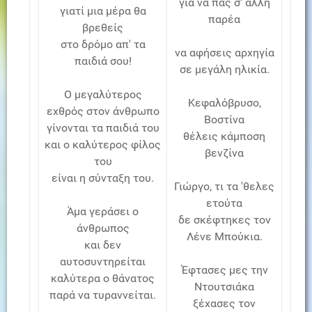
για να πας σ' άλλη
γιατί μια μέρα θα
παρέα
βρεθείς
στο δρόμο απ' τα
να αφήσεις αρχηγία
παιδιά σου!
σε μεγάλη ηλικία.
Ο μεγαλύτερος
Κεφαλόβρυσο,
εχθρός στον άνθρωπο
Βοστίνα
γίνονται τα παιδιά του
θέλεις κάμποση
και ο καλύτερος φίλος
βενζίνα
του
είναι η σύνταξη του.
Γιώργο, τι τα 'θελες
ετούτα
Άμα γεράσει ο
δε σκέφτηκες τον
άνθρωπος
Λένε Μπούκια.
και δεν
αυτοσυντηρείται
Έφτασες μες την
καλύτερα ο θάνατος
Ντουτσιάκα
παρά να τυραννείται.
ξέχασες τον