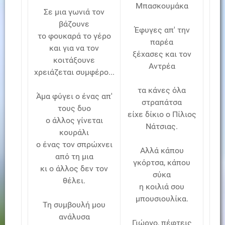
Μπασκουμάκα
Σε μια γωνιά τον
βάζουνε
Έφυγες απ' την
το φουκαρά το γέρο
παρέα
και για να τον
ξέχασες και τον
κοιτάξουνε
Αντρέα
χρειάζεται συμφέρο...
τα κάνες όλα
Άμα φύγει ο ένας απ'
στραπάτσα
τους δυο
είχε δίκιο ο Πίλιος
ο άλλος γίνεται
Νάτσιας.
κουράλι
ο ένας τον σπρώχνει
Αλλά κάπου
από τη μια
γκόρτσα, κάπου
κι ο άλλος δεν τον
σύκα
θέλει.
η κοιλιά σου
μπουσιουλίκα.
Τη συμβουλή μου
ανάλυσα
Γιώργο, πέφτεις