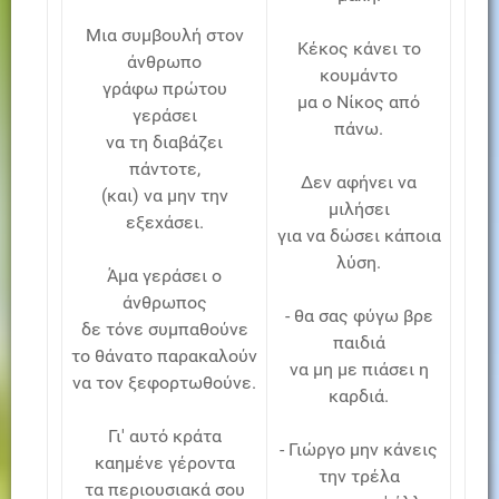
Μια συμβουλή στον
Κέκος κάνει το
άνθρωπο
κουμάντο
γράφω πρώτου
μα ο Νίκος από
γεράσει
πάνω.
να τη διαβάζει
πάντοτε,
Δεν αφήνει να
(και) να μην την
μιλήσει
εξεχάσει.
για να δώσει κάποια
λύση.
Άμα γεράσει ο
άνθρωπος
- θα σας φύγω βρε
δε τόνε συμπαθούνε
παιδιά
το θάνατο παρακαλούν
να μη με πιάσει η
να τον ξεφορτωθούνε.
καρδιά.
Γι' αυτό κράτα
- Γιώργο μην κάνεις
καημένε γέροντα
την τρέλα
τα περιουσιακά σου