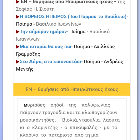
ΕΝ – θυμήσεις από Ηπειρώτικους ήχους -
της
Σοφίας Η. Σιούτη
Η ΒΟΡΕΙΟΣ ΗΠΕΙΡΟΣ (Του Πύρρου το Βασίλειο)
-
Ποίημα -
Βασιλικό Ιωαννίνων
Την σήμερον ημέραν
- Ποίημα -
Βασιλικό
Ιωαννίνων
Μια ιστορία θα σας πω
-
Ποίημα - Αχιλλέας
Γραμμόζης
Στο Δέμα, στο εικονοστάσι
- Ποίημα - Ανδρέας
Μεντής
ΕΝ – θυμήσεις από Ηπειρώτικους ήχους
υριάδες αηδοί της πολυφωνίας
Μ
παίρνουν τραγούδια και τα κλωθογυρίζουv
μουσικάντηδες. Βιολιά, νταούλια, λαούτα
κι ο κλαριντζής - ο επικεφαλής - με το
κλαρίνο το πεταριστο από τη μια