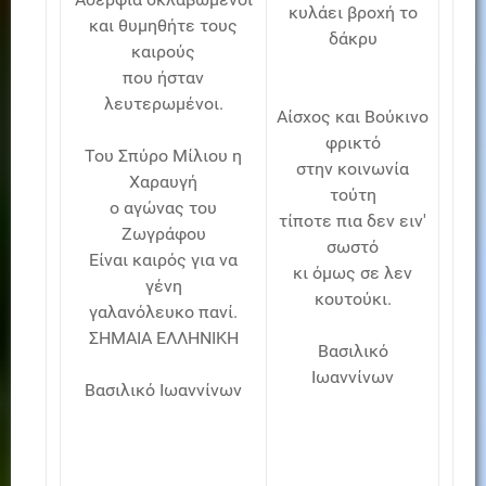
κυλάει βροχή το
και θυμηθήτε τους
δάκρυ
καιρούς
που ήσταν
λευτερωμένοι.
Αίσχος και Βούκινο
φρικτό
Του Σπύρο Μίλιου η
στην κοινωνία
Χαραυγή
τούτη
ο αγώνας του
τίποτε πια δεν ειν'
Ζωγράφου
σωστό
Είναι καιρός για να
κι όμως σε λεν
γένη
κουτούκι.
γαλανόλευκο πανί.
ΣΗΜΑΙΑ ΕΛΛΗΝΙΚΗ
Βασιλικό
Ιωαννίνων
Βασιλικό Ιωαννίνων