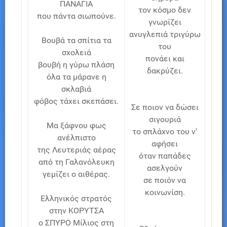
ΠΑΝΑΓΙΑ
τον κόσμο δεν
που πάντα σιωπούνε.
γνωρίζει
ανυγλεπιά τριγύρω
Βουβά τα σπίτια τα
του
σχολειά
πονάει και
βουβή η γύρω πλάση
δακρύζει.
όλα τα μάρανε η
σκλαβιά
φόβος τάχει σκεπάσει.
Σε ποιον να δώσει
σιγουριά
Μα ξάφνου φως
το σπλάχνο του ν'
ανέλπιστο
αφήσει
της Λευτεριάς αέρας
όταν παπάδες
από τη Γαλανόλευκη
ασελγούν
γεμίζει ο αιθέρας.
σε ποιόν να
κοινωνίση.
Ελληνικός στρατός
στην ΚΟΡΥΤΣΑ
ο ΣΠΥΡΟ Μίλιος στη