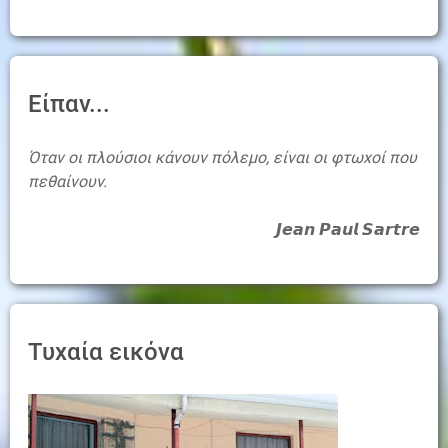
Είπαν...
Όταν οι πλούσιοι κάνουν πόλεμο, είναι οι φτωχοί που
πεθαίνουν.
𝙅𝙚𝙖𝙣 𝙋𝙖𝙪𝙡 𝙎𝙖𝙧𝙩𝙧𝙚
Τυχαία εικόνα