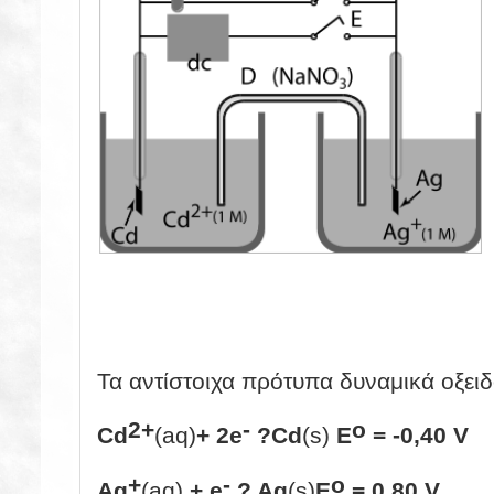
Τα αντίστοιχα πρότυπα δυναμικά οξει
2+
-
o
Cd
(aq)
+ 2e
?
Cd
(s)
E
= -0,40 V
+
-
o
Ag
(aq)
+ e
?
Ag
(s)
E
= 0,80 V