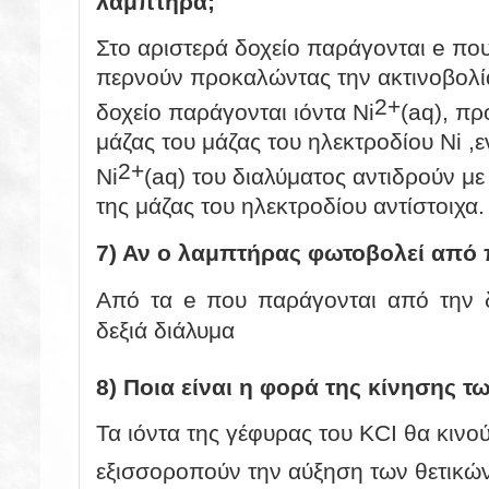
λαμπτήρα;
Στο αριστερά δοχείο παράγονται
e πο
περνούν προκαλώντας την ακτινοβολί
2+
δοχείο παράγονται ιόντα
Ni
(aq), π
μάζας του μάζας του ηλεκτροδίου
Ni
,ε
2+
Ni
(aq)
του διαλύματος αντιδρούν με
της μάζας του ηλεκτροδίου αντίστοιχα.
7) Αν ο λαμπτήρας φωτοβολεί από π
Από τα
e που παράγονται από την 
δεξιά διάλυμα
8) Ποια είναι η φορά της κίνησης τ
Τα ιόντα της γέφυρας του KCI θα κινού
εξισσοροπούν την αύξηση των θετικών