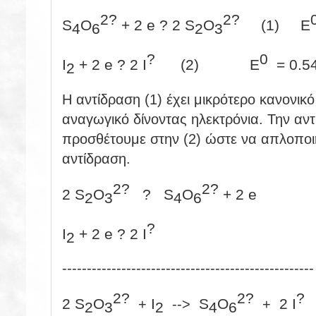
2?
2?
S
O
+ 2 e ? 2 S
O
(1) Ε
4
6
2
3
?
0
I
+ 2 e ? 2 I
(2) Ε
= 0.54
2
Η αντίδραση (1) έχει μικρότερο κανονι
αναγωγικό δίνοντας ηλεκτρόνια. Την αντ
προσθέτουμε στην (2) ώστε να απλοποιη
αντίδραση.
2?
2?
2 S
O
?
S
O
+ 2 e
2
3
4
6
?
I
+ 2 e ? 2 I
2
---------------------------------------------------
2?
2?
?
2 S
O
I
S
O
2 I
+
-->
+
2
3
2
4
6