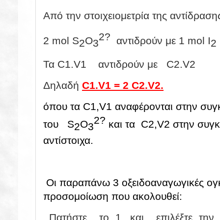
Από την στοιχειομετρία της αντίδραση
2?
2 mol
S
O
αντιδρούν με 1 mol
I
2
3
2
Τα C1.V1 αντιδρούν με C2.V2
Δηλαδή
C1.V1 = 2 C2.V2.
όπου τα C1,V1 αναφέρονται στην συγ
2?
του
S
O
και τα C2,V2 στην συγκ
2
3
αντίστοιχα.
Οι παραπάνω 3 οξειδοαναγωγικές ογκ
προσομοίωση που ακολουθεί:
Πατήστε το 1. και επιλέξτε την 