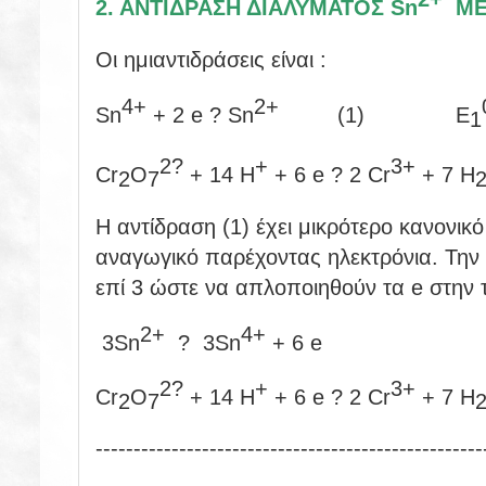
2. ΑΝΤΙΔΡΑΣΗ ΔΙΑΛΥΜΑΤΟΣ Sn
ΜΕ
Οι ημιαντιδράσεις είναι :
4+
2+
Sn
+ 2 e ? Sn
(1) Ε
1
2?
+
3+
Cr
O
+ 14 H
+ 6 e ? 2 Cr
+ 7 H
2
7
Η αντίδραση (1) έχει μικρότερο κανονι
αναγωγικό παρέχοντας ηλεκτρόνια. Την 
επί 3 ώστε να απλοποιηθούν τα e στην τ
2+
4+
3Sn
? 3Sn
+ 6 e
2?
+
3+
Cr
O
+ 14 H
+ 6 e ? 2 Cr
+ 7 H
2
7
---------------------------------------------------