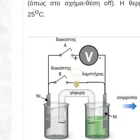
(όπως στο σχήμα-θέση
off
). H θερ
o
25
C
.