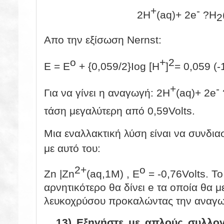
+
-
2Η
(aq)
+ 2e
?
Η
2
Απο την εξίσωση Nernst:
o
+
2
Ε =
E
+ {0,059/2}Iog
[Η
]
= 0,059 (-
+
-
Για να γίνει η αναγωγή: 2Η
(aq)
+ 2e
τάση μεγαλύτερη από 0,59Volts.
Mια εναλλακτική λύση είναι να συνδια
με αυτό του:
2+
ο
Zn |Zn
(aq,1M) , Ε
= -0,76Volts. Το
αρνητικότερο θα δίνει e τα οποία θα 
λευκοχρύσου προκαλώντας την αναγω
13) Εξηγήστε με απλούς συλλογ