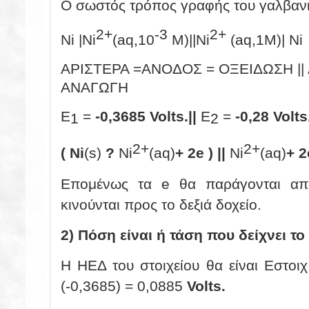
Ο σωστός τρόπος γραφής του γαλβανικ
2+
-3
2+
Ni |Ni
(aq,10
M)||Ni
(aq,1M)| Ni
ΑΡΙΣΤΕΡΑ =ΑΝΟΔΟΣ = ΟΞΕΙΔΩΣΗ ||
ΑΝΑΓΩΓΗ
E
=
-0,3685 Volts.||
E
=
-0,28 Volts
1
2
2+
2+
(
Ni
(s)
?
Ni
(aq)
+ 2e ) ||
Ni
(aq)
+ 2
Eπομένως τα e θα παράγονται από
κινούνται προς το δεξιά δοχείο.
2) Πόση είναι ή τάση που δείχνει το
Η ΗΕΔ του στοιχείου θα είναι Εστοι
(-0,3685) = 0,0885
Volts.