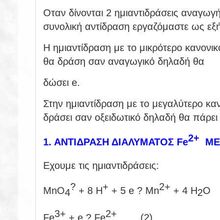
Οταν δίνονται 2 ημιαντιδράσεις αναγωγής
συνολική αντίδραση εργαζόμαστε ως εξή
H ημιαντίδραση με το μικρότερο κανονικ
θα δράση σαν αναγωγικό δηλαδή θα
δώσει e.
Στην ημιαντίδραση με το μεγαλύτερο κα
δράσει σαν οξειδωτικό δηλαδή θα πάρει 
2+
1. ΑΝΤΙΔΡΑΣΗ ΔΙΑΛΥΜΑΤΟΣ Fe
ΜΕ
Εχουμε τις ημιαντιδράσεις:
?
+
2+
MnO
+ 8 H
+ 5 e ? Mn
+ 4 H
O 
4
2
3+
2+
Fe
+ e ? Fe
(2)