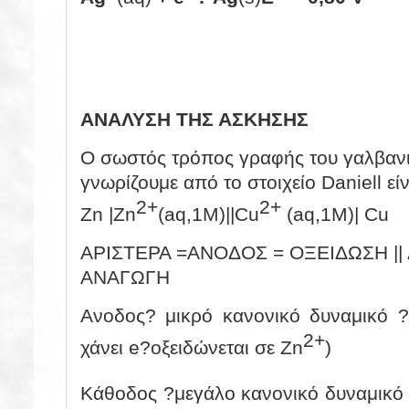
ΑΝΑΛΥΣΗ ΤΗΣ ΑΣΚΗΣΗΣ
Ο σωστός τρόπος γραφής του γαλβανι
γνωρίζουμε από το στοιχείο Daniell είν
2+
2+
Zn |Zn
(aq,1M)||Cu
(aq,1M)| Cu
ΑΡΙΣΤΕΡΑ =ΑΝΟΔΟΣ = ΟΞΕΙΔΩΣΗ ||
ΑΝΑΓΩΓΗ
Ανοδος? μικρό κανονικό δυναμικό ?
2+
χάνει e?οξειδώνεται σε Zn
)
Κάθοδος ?μεγάλο κανονικό δυναμικό 