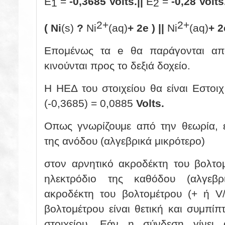
E
=
-0,3685 Volts.||
E
=
-0,28 Volts
1
2
2+
2+
(
Ni
(s)
?
Ni
(aq)
+ 2e ) ||
Ni
(aq)
+ 2
Eπομένως τα e θα παράγονται από
κινούνται προς το δεξιά δοχείο.
Η ΗΕΔ του στοιχείου θα είναι Εστοι
(-0,3685) = 0,0885
Volts.
Οπως
γνωρίζουμε από την θεωρία, 
της ανόδου (αλγεβρικά μικρότερο)
στον αρνητικό ακροδέκτη του βολτομ
ηλεκτρόδιο της καθόδου (αλγεβρ
ακροδέκτη του βολτομέτρου (+ ή V/
βολτομέτρου είναι θετική και συμπίπ
στοιχείου. Εάν η σύνδεση γίνει 