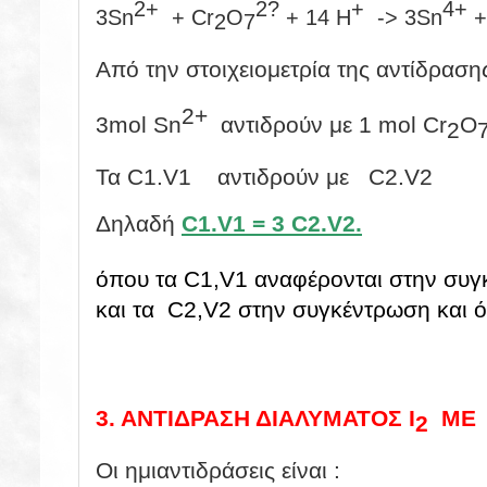
2+
2?
+
4+
3Sn
+ Cr
O
+ 14 H
-> 3Sn
+
2
7
Από την στοιχειομετρία της αντίδραση
2+
3mol Sn
αντιδρούν με 1 mol Cr
O
2
Τα C1.V1 αντιδρούν με C2.V2
Δηλαδή
C1.V1 = 3 C2.V2.
όπου τα C1,V1 αναφέρονται στην συγ
και τα C2,V2 στην συγκέντρωση και ό
3. ΑΝΤΙΔΡΑΣΗ ΔΙΑΛΥΜΑΤΟΣ Ι
Μ
2
Οι ημιαντιδράσεις είναι :