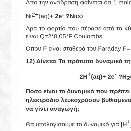
Απο την αντίδραση φαίνεται ότι 1 mol
2+
-
Ni
(aq)
+ 2e
?
Ni
(s)
Αρα το φορτίο που πέρασε από το κύ
είναι Q=2*0,05*F Coulombs.
Οπου F είναι σταθερά του Faraday F=
12) Δίνεται Το πρότυπο δυναμικό τ
+
-
2Η
(aq)
+ 2e
?
Η
2
Πόσο είναι το δυναμικό που πρέπε
ηλεκτρόδιο λευκοχρύσου βυθισμέν
να γίνει αναγωγή;
+
Θα υπολογίσουμε το δυναμικό για [Η