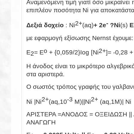
Αναμενόμενη τιμή γιατί όσο μικραίνει η
επιπλέον ποσότητα Ni για αποκατάστα
2+
-
Δεξιά δοχείο
: Ni
(aq)
+ 2e
?
Ni
(s)
E
με εφαρμογή εξίσωσης Nernst έχουμε:
o
2+
E
= E
+ {0,059/2}Iog [Ni
]= -0,28 +
2
Η άνοδος είναι το μικρότερο αλγεβρικ
στα αριστερά.
Ο σωστός τρόπος γραφής του γαλβανικ
2+
-3
2+
Ni |Ni
(aq,10
M)||Ni
(aq,1M)| Ni
ΑΡΙΣΤΕΡΑ =ΑΝΟΔΟΣ = ΟΞΕΙΔΩΣΗ ||
ΑΝΑΓΩΓΗ