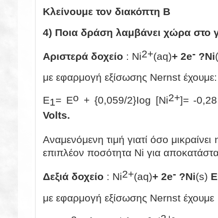
Κλείνουμε τον διακόπτη Β
4) Ποια δράση λαμβάνει χώρα στο γ
2+
-
Αριστερά δοχείο
: Ni
(aq)
+ 2e
?
Ni
με εφαρμογή εξίσωσης Nernst έχουμε:
o
2+
E
= E
+ {0,059/2}Iog [Ni
]= -0,28
1
Volts.
Αναμενόμενη τιμή γιατί όσο μικραίνει η
επιπλέον ποσότητα Ni για αποκατάστα
2+
-
Δεξιά δοχείο
: Ni
(aq)
+ 2e
?
Ni
(s)
E
με εφαρμογή εξίσωσης Nernst έχουμε