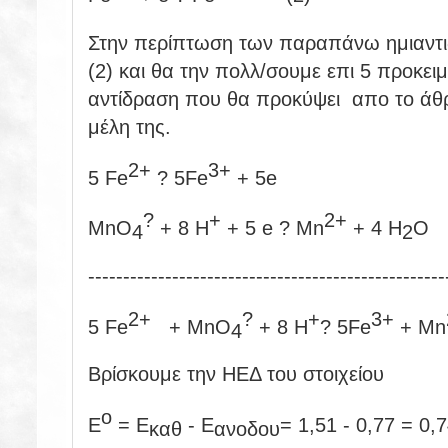
Στην περίπτωση των παραπάνω ημιαντι
(2) και θα την πολλ/σουμε επι 5 προκειμ
αντίδραση που θα προκύψει απο το άθρο
μέλη της.
2+
3+
5 Fe
? 5Fe
+ 5e
?
+
2+
MnO
+ 8 H
+ 5 e ? Mn
+ 4 H
O
4
2
---------------------------------------------------
2+
?
+
3+
5 Fe
+ MnO
+ 8 H
? 5Fe
+ Mn
4
Βρίσκουμε την ΗΕΔ του στοιχείου
ο
Ε
= Ε
- Ε
= 1,51 - 0,77 = 0,7
καθ
ανοδου