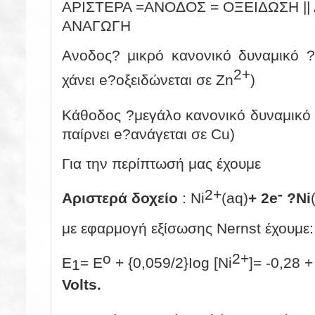
ΑΡΙΣΤΕΡΑ =ΑΝΟΔΟΣ = ΟΞΕΙΔΩΣΗ ||
ΑΝΑΓΩΓΗ
Ανοδος? μικρό κανονικό δυναμικό ?
2+
χάνει e?οξειδώνεται σε Zn
)
Κάθοδος ?μεγάλο κανονικό δυναμικό 
παίρνει e?ανάγεται σε Cu)
Για την περίπτωσή μας έχουμε
2+
-
Αριστερά δοχείο
: Ni
(aq)
+ 2e
?
Ni
με εφαρμογή εξίσωσης Nernst έχουμε:
o
2+
E
= E
+ {0,059/2}Iog [Ni
]= -0,28 +
1
Volts.