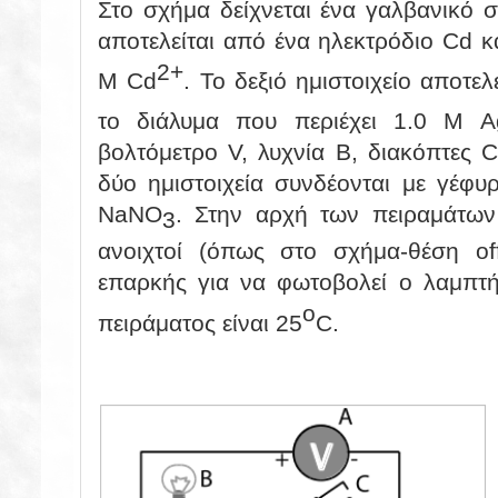
Στο σχήμα δείχνεται ένα γαλβανικό στ
αποτελείται από ένα ηλεκτρόδιο Cd κ
2+
Μ
Cd
. Το δεξιό ημιστοιχείο αποτε
το διάλυμα που περιέχει 1.0
M
Α
βολτόμετρο V, λυχνία B, διακόπτες C
δύο ημιστοιχεία συνδέονται με γέφυ
Ν
a
ΝΟ
. Στην αρχή των πειραμάτων 
3
ανοιχτοί (όπως στο σχήμα-θέση
of
επαρκής για να φωτοβολεί ο λαμπτή
o
πειράματος είναι 25
C.