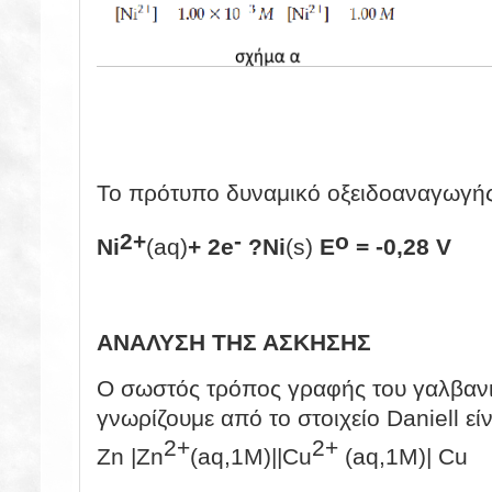
To πρότυπo δυναμικό οξειδοαναγωγής 
2+
-
o
Ni
(aq)
+ 2e
?
Ni
(s)
E
= -0,28 V
ΑΝΑΛΥΣΗ ΤΗΣ ΑΣΚΗΣΗΣ
Ο σωστός τρόπος γραφής του γαλβανι
γνωρίζουμε από το στοιχείο Daniell είν
2+
2+
Zn |Zn
(aq,1M)||Cu
(aq,1M)| Cu