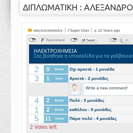
ΔΙΠΛΩΜΑΤΙΚΗ : ΑΛΕΞΑΝΔΡΟ
electrochemistry
Super User
12 Years
ago
ΗΛΕΚΤΡΟΧΗΜΕΙΑ
Σας βοήθησε η ιστοσελίδα για τα γαλβανικά
2
0
Οχι αρκετά - 1 μονάδα
Votes
3
1
Αρκετά - 2 μονάδες
Vote
4
2
Πολύ - 3 μονάδες
Votes
1
2
καθόλου - 0 μονάδες
Votes
5
11
Πάρα πολύ - 4 μονάδες
Votes
2
Votes left