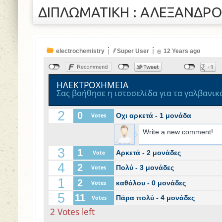
ΔΙΠΛΩΜΑΤΙΚΗ : ΑΛΕΞΑΝΔΡΟ
electrochemistry
Super User
12 Years
ago
ΗΛΕΚΤΡΟΧΗΜΕΙΑ
Σας βοήθησε η ιστοσελίδα για τα γαλβανικά
2
0
Οχι αρκετά - 1 μονάδα
Votes
3
1
Αρκετά - 2 μονάδες
Vote
4
2
Πολύ - 3 μονάδες
Votes
1
2
καθόλου - 0 μονάδες
Votes
5
11
Πάρα πολύ - 4 μονάδες
Votes
2
Votes left