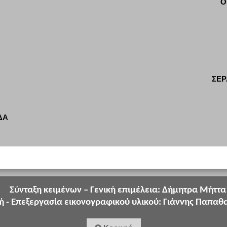
Ο
ΣΕΡ
ΔΑ
Σύνταξη κειμένων – Γενική επιμέλεια: Δήμητρα Μήττα
ή - Επεξεργασία εικονογραφικού υλικού: Γιάννης Παπαθ