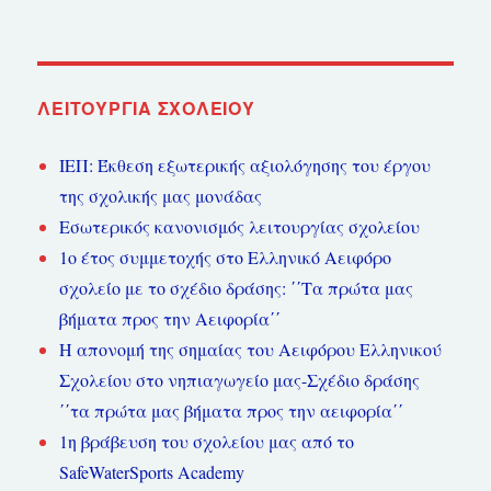
Ελληνικά
τραγούδια
για
παιδιά
ΛΕΙΤΟΥΡΓΊΑ ΣΧΟΛΕΊΟΥ
ΙΕΠ: Έκθεση εξωτερικής αξιολόγησης του έργου
της σχολικής μας μονάδας
Εσωτερικός κανονισμός λειτουργίας σχολείου
1ο έτος συμμετοχής στο Ελληνικό Αειφόρο
σχολείο με το σχέδιο δράσης: ΄΄Τα πρώτα μας
βήματα προς την Αειφορία΄΄
Η απονομή της σημαίας του Αειφόρου Ελληνικού
Σχολείου στο νηπιαγωγείο μας-Σχέδιο δράσης
΄΄τα πρώτα μας βήματα προς την αειφορία΄΄
1η βράβευση του σχολείου μας από το
SafeWaterSports Academy