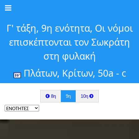
Γ' τάξη, 9η ενότητα, Οι νόμοι
επισκέπτονται τον Σωκράτη
στη φυλακή
Πλάτων, Κρίτων, 50a - c
8η
9η
10η