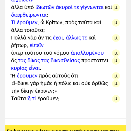
σκοπό αυτόν τρεις φορές τη Σικελία.
ἀλλὰ ὑπὸ
ἰδιωτῶν
ἄκυροί τε γίγνωνται
καὶ
μ
Κατά την πρώτη του επίσκεψη στις
διαφθείρωνται
;
Συρακούσες είχε συνάψει φιλία με τον
Τί ἐροῦμεν
, ὦ Κρίτων, πρὸς ταῦτα καὶ
μ
Δίωνα, αλλά είχε δημιουργήσει και
ἄλλα τοιαῦτα;
έχθρα με τον τύραννο Διονύσιο Α′.
Πολλὰ γὰρ ἄν τις
ἔχοι
,
ἄλλως τε
καὶ
μ
Ακολούθησαν άλλες δύο επισκέψεις,
ῥήτωρ,
εἰπεῖν
όταν την εξουσία είχε αναλάβει ο
ὑπὲρ τούτου τοῦ νόμου
ἀπολλυμένου
μ
Διονύσιος Β′.
ὃς
τὰς δίκας τὰς δικασθείσας
προστάττει
μ
Ο Πλάτων πέθανε περίπου το 348/7 π.Χ.,
κυρίας εἶναι
.
έχοντας αφοσιωθεί τα τελευταία χρόνια
Ἤ
ἐροῦμεν
πρὸς αὐτοὺς ὅτι
μ
της ζωής του στις μελέτες του και στην
«Ἠδίκει γὰρ ἡμᾶς ἡ πόλις καὶ οὐκ ὀρθῶς
μ
Ακαδημία· μάλιστα, κατά τον Παυσανία,
τὴν δίκην ἔκρινεν;»
Ταῦτα
ἢ τί
ἐροῦμεν;
μ
τον έθαψαν εκεί κοντά.
Τα έργα του, εκτός από την
Απολογία
Σωκράτους
και, φυσικά, τις επιστολές
του, έχουν μορφή διαλόγου. Στους
διαλόγους του δεν εμφανίζεται ποτέ ο