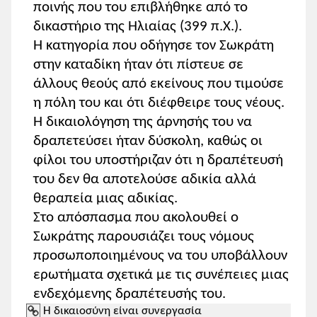
ποινής που του επιβλήθηκε από το
εκπαιδευτικών σεναρίων «
Πρωτέας
»:
δικαστήριο της Ηλιαίας (399 π.Χ.).
Η κατηγορία που οδήγησε τον Σωκράτη
1. Λεξιλόγιο - Ετυμολογικά.
στην καταδίκη ήταν ότι πίστευε σε
Με αφορμή τα κείμενα (της
άλλους θεούς από εκείνους που τιμούσε
ενότητας και το παράλληλο), οι
η πόλη του και ότι διέφθειρε τους νέους.
εκπαιδευτικοί μπορούν να εστιάσουν
Η δικαιολόγηση της άρνησής του να
στον εμπλουτισμό του λεξιλογίου των
δραπετεύσει ήταν δύσκολη, καθώς οι
μαθητών/τριών, αξιοποιώντας κυρίως
φίλοι του υποστήριζαν ότι η δραπέτευσή
λέξεις που έχουν σχέση με τις έννοιες
του δεν θα αποτελούσε αδικία αλλά
του νόμου και του δικαίου (νόμους,
θεραπεία μιας αδικίας.
δίκην κτλ.). Η παραγωγή, η σύνθεση και
Στο απόσπασμα που ακολουθεί ο
η αναζήτηση ετυμολογικά συγγενών
Σωκράτης παρουσιάζει τους νόμους
λέξεων ενδείκνυνται στην περίπτωση
αυτή, όπως και η αξιοποίηση του
προσωποποιημένους να του υποβάλλουν
σχολικού Λεξικού της Αρχαίας Ελληνικής
ερωτήματα σχετικά με τις συνέπειες μιας
ή ηλεκτρονικών λεξικών, όπως αυτών
ενδεχόμενης δραπέτευσής του.
της
Πύλης για την Ελληνική Γλώσσα
.
Η δικαιοσύνη είναι συνεργασία