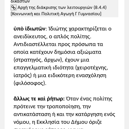
τους.
δικαστών
Aρχή της διάκρισης των λειτουργιών (8.4.4)
[Κοινωνική και Πολιτική Αγωγή Γ Γυμνασίου]
ὑπὸ ἰδιωτῶν
: Ἰδιώτης χαρακτηρίζεται ο
ανειδίκευτος, ο απλός πολίτης.
Κλείσιμο
Αντιδιαστέλλεται προς πρόσωπα τα
οποία κατέχουν δημόσια αξιώματα
(στρατηγός, ἄρχων), έχουν μια
επαγγελματική ιδιότητα (χειροτέχνης,
ἰατρός) ή μια ειδικότερη ενασχόληση
(φιλόσοφος).
ἄλλως τε καὶ ῥήτωρ:
Όταν ένας πολίτης
πρότεινε την τροποποίηση, την
αντικατάσταση ή και την κατάργηση ενός
νόμου, η Εκκλησία του Δήμου όριζε