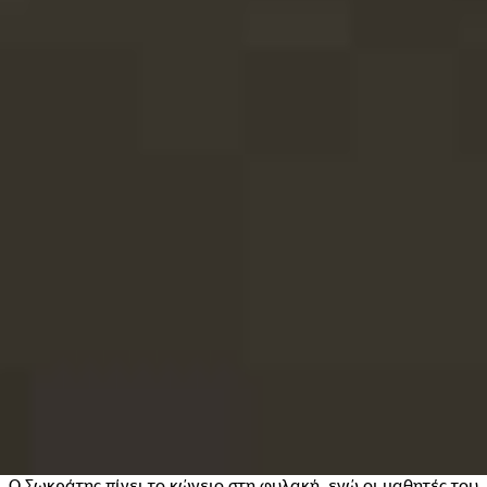
Ο Σωκράτης πίνει το κώνειο στη φυλακή, ενώ οι μαθητές του