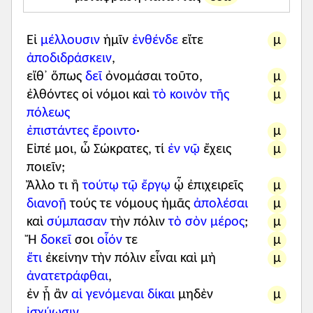
περίπου, δεν έδειξε ενδιαφέρον για την
πολιτική ζωή της Αθήνας· τον συγκινούσε
περισσότερο η συγκρότηση μιας
Εἰ
μέλλουσιν
ἡμῖν
ἐνθένδε
εἴτε
μ
ἀποδιδράσκειν
,
ιδεώδους πολιτείας που θα στηριζόταν
εἴθ᾽ ὅπως
δεῖ
ὀνομάσαι τοῦτο,
μ
στη γνώση του Αγαθού. Περί το 387 π.Χ.,
ἐλθόντες οἱ νόμοι καὶ
τὸ κοινὸν τῆς
μ
δημιούργησε σχολή στους κήπους του
πόλεως
Ακάδημου, την περίφημη Ακαδημία.
ἐπιστάντες
ἔροιντο
·
μ
Βασική του πεποίθηση ήταν ότι μόνο
Εἰπέ μοι, ὦ Σώκρατες, τί
ἐν νῷ
ἔχεις
μ
μέσα από τη φιλοσοφία οι πολιτικοί θα
ποιεῖν;
μπορούσαν να βρουν τον σωστό δρόμο.
Ἄλλο τι ἢ
τούτῳ τῷ ἔργῳ
ᾧ ἐπιχειρεῖς
μ
Η απογοήτευσή του από την πολιτική
διανοῇ
τούς τε νόμους ἡμᾶς
ἀπολέσαι
μ
κατάσταση της πατρίδας του –η οποία
καὶ
σύμπασαν
τὴν πόλιν
τὸ σὸν μέρος
;
μ
είχε καταδικάσει σε θάνατο έναν
Ἤ
δοκεῖ
σοι
οἷόν
τε
μ
Σωκράτη– τον ώθησε να αναζητήσει
ἔτι
ἐκείνην τὴν πόλιν εἶναι καὶ μὴ
μ
άλλες πολιτείες για να εφαρμόσει τις
ἀνατετράφθαι
,
απόψεις του περί διακυβέρνησης.
ἐν ᾗ ἂν
αἱ γενόμεναι δίκαι
μηδὲν
μ
Επισκέφθηκε συγκεκριμένα για τον
ἰσχύωσιν