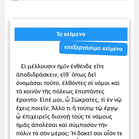
Δεν θα διδαχθεί το Β΄ μέρος (σελ.
72-73 του σχ. βιβλίου) ως έχει.
Το κείμενο
2. Σύνταξη.
Τα είδη του μορίου ἄν. Οι μαθητές/
επεξεργάσιμο κείμενο
τριες, με αφετηρία τύπους των κειμένων
(
ἄν ἰσχύωσιν, ἄν ἔχοι, δύναιντ’ ἄν
κ.ά.),
Εἰ μέλλουσιν ἡμῖν ἐνθένδε εἴτε
γνωρίζουν τα είδη του μορίου ἄν, χωρίς
ἀποδιδράσκειν, εἴθ᾽ ὅπως δεῖ
να υπεισέλθουν σε λεπτομέρειες.
ὀνομάσαι τοῦτο, ἐλθόντες οἱ νόμοι καὶ
τὸ κοινὸν τῆς πόλεως ἐπιστάντες
Τρόποι σύνδεσης προτάσεων. Με
ἔροιντο· Εἰπέ μοι, ὦ Σώκρατες, τί ἐν νῷ
αφετηρία παραδείγματα από τη ν.ε. και
ἔχεις ποιεῖν; Ἄλλο τι ἢ τούτῳ τῷ ἔργῳ
αξιοποίηση του υλικού των κειμένων, οι
ᾧ ἐπιχειρεῖς διανοῇ τούς τε νόμους
μαθητές/τριες προσδιορίζουν τους
ἡμᾶς ἀπολέσαι καὶ σύμπασαν τὴν
τρόπους σύνδεσης προτάσεων με
πόλιν τὸ σὸν μέρος; Ἤ δοκεῖ σοι οἷόν τε
έμφαση στην παρατακτική και την