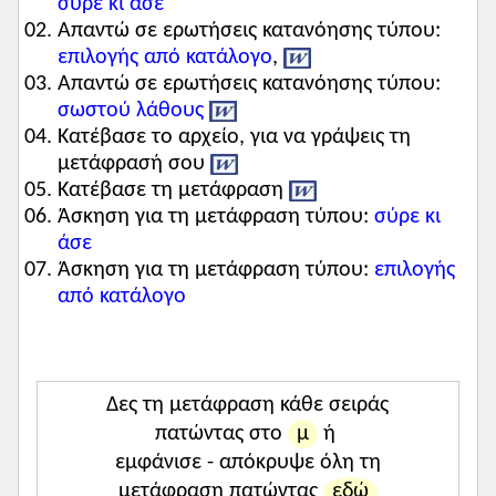
σύρε κι άσε
Απαντώ σε ερωτήσεις κατανόησης τύπου:
Συμπληρωματικό υλικό για τον
επιλογής από κατάλογο
,
συγγραφέα και το έργο του
Απαντώ σε ερωτήσεις κατανόησης τύπου:
Δείτε και το
διαδραστικό βίντεο
που
Ο Πλάτων –το πραγματικό του όνομα
σωστού λάθους
ετοίμασε η Γεωργία Μουντράκη
Κατέβασε το αρχείο, για να γράψεις τη
ήταν Αριστοκλής– γεννήθηκε γύρω στο
μετάφρασή σου
428/7 π.Χ. στην Αθήνα. Η οικογένειά του
Κλείσιμο
Κατέβασε τη μετάφραση
διχάστηκε πολιτικά μετά τον
Άσκηση για τη μετάφραση τύπου:
σύρε κι
Πελοποννησιακό πόλεμο, καθώς κάποιοι
άσε
συγγενείς του ήταν δημοκρατικοί και
Άσκηση για τη μετάφραση τύπου:
επιλογής
κάποιοι άλλοι ολιγαρχικοί. Καταλυτική
από κατάλογο
υπήρξε η γνωριμία του με τον Σωκράτη,
του οποίου τη δίκη και την καταδίκη
έζησε από κοντά. Ταξίδεψε αρκετά και
Δες τη μετάφραση κάθε σειράς
συνάντησε άλλους σοφούς της εποχής
πατώντας στο
μ
ή
του. Όταν επέστρεψε στην πόλη του από
εμφάνισε - απόκρυψε όλη τη
τα πρώτα ταξίδια του, γύρω στο 395 π.Χ.
μετάφραση πατώντας
εδώ