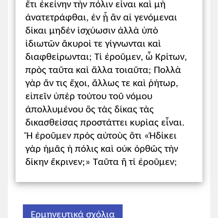
ἔτι ἐκείνην τὴν πόλιν εἶναι καὶ μὴ
υποτακτική σύνδεση. Αξιοποιείται εδώ
ἀνατετράφθαι, ἐν ᾗ ἂν αἱ γενόμεναι
και το διάγραμμα της σ. 131 του σχολ.
δίκαι μηδὲν ἰσχύωσιν ἀλλὰ ὑπὸ
βιβλίου αλλά και ο πίνακας της σελ. 195
του σχολικού
Συντακτικού της Αρχαίας
ἰδιωτῶν ἄκυροί τε γίγνωνται καὶ
Ελληνικής
.
διαφθείρωνται; Τί ἐροῦμεν, ὦ Κρίτων,
πρὸς ταῦτα καὶ ἄλλα τοιαῦτα; Πολλὰ
Δευτερεύουσες ονοματικές
γὰρ ἄν τις ἔχοι, ἄλλως τε καὶ ῥήτωρ,
προτάσεις. Με πορεία από τη συγχρονία
εἰπεῖν ὑπὲρ τούτου τοῦ νόμου
στη διαχρονία, οι μαθητές/τριες
ἀπολλυμένου ὃς τὰς δίκας τὰς
διακρίνουν ως προς τη συντακτική τους
δικασθείσας προστάττει κυρίας εἶναι.
θέση τις δευτερεύουσες προτάσεις σε
Ἤ ἐροῦμεν πρὸς αὐτοὺς ὅτι «Ἠδίκει
ονοματικές και επιρρηματικές.
γὰρ ἡμᾶς ἡ πόλις καὶ οὐκ ὀρθῶς τὴν
Η διάκριση αυτή ακολουθείται από τα
δίκην ἔκρινεν;» Ταῦτα ἢ τί ἐροῦμεν;
είδη των ονοματικών προτάσεων. Η
αναφορά δεν θα είναι εκτενής.
Επισημαίνονται η εισαγωγή, η εξάρτηση
και η συντακτική θέση, με βάση την
Ερμηνευτικά σχόλια