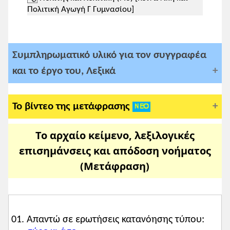
Πολιτική Αγωγή Γ Γυμνασίου]
Συμπληρωματικό υλικό για τον συγγραφέα
και το έργο του, Λεξικά
Το βίντεο της μετάφρασης
• Για τον
Πλάτωνα
Κατέβασε
σύντομο βιογραφικό για μαθητική
Το αρχαίο κείμενο, λεξιλογικές
χρήση:
επισημάνσεις και απόδοση νοήματος
• Λεξικά νέας ελληνικής:
για απλή
(Μετάφραση)
αναζήτηση
//
για σύνθετη αναζήτηση
• Bασικό
λεξικό της αρχαίας
• Λεξικό της αρχαίας
Liddell & Scott
• Λεξικό αρχαίας,
σχολικό εγχειρίδιο
Απαντώ σε ερωτήσεις κατανόησης τύπου:
•
Κατάλογος ανωμάλων ρημάτων