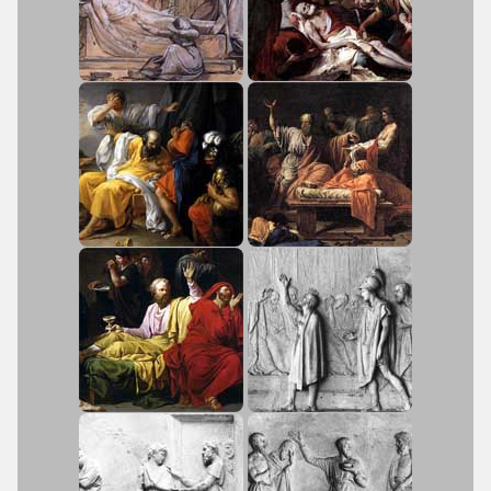
διακρίνουν τα στάδια του επιχειρήματος
που χρησιμοποιεί.
2. Να εκφράσουν τις απόψεις τους
σχετικά με το θέμα της εφαρμογής των
νόμων και τα κίνητρα που δίνονται από
την εκάστοτε πολιτεία για την τήρησή
τους.
3. Να αποδώσουν το περιεχόμενο του
κειμένου στη ν.ε.
4. Να μελετήσουν την α.ε. συγκριτικά με
τη ν.ε. και να εμπλουτίσουν το λεξιλόγιό
τους.
5. Να γνωρίσουν τα είδη του μορίου ἄν.
6. Να προσδιορίσουν τα είδη της
σύνδεσης προτάσεων και να διακρίνουν
τις δευτερεύουσες προτάσεις σε
ονοματικές και επιρρηματικές.