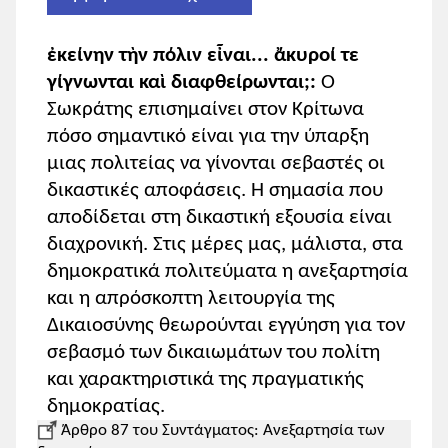
αντιπαράθεσή τους με τις
δευτερεύουσες ονοματικές προτάσεις
ἐκείνην τὴν πόλιν εἶναι... ἄκυροί τε
της ν.ε.
γίγνωνται καὶ διαφθείρωνται;:
Ο
Σωκράτης επισημαίνει στον Κρίτωνα
Η εκφορά των προτάσεων
δεν θα
διδαχθεί
.
πόσο σημαντικό είναι για την ύπαρξη
μιας πολιτείας να γίνονται σεβαστές οι
Ασκήσεις
δικαστικές αποφάσεις. Η σημασία που
Σελ. 78: 1, 2
αποδίδεται στη δικαστική εξουσία είναι
Οι μαθητές/τριες ασκούνται στην
διαχρονική. Στις μέρες μας, μάλιστα, στα
αναγνώριση των ειδών του μορίου ἄν.
δημοκρατικά πολιτεύματα η ανεξαρτησία
και η απρόσκοπτη λειτουργία της
Σελ. 78-79: 3-4, 5-7.
Δικαιοσύνης θεωρούνται εγγύηση για τον
Οι μαθητές/τριες αναγνωρίζουν το είδος
σεβασμό των δικαιωμάτων του πολίτη
και τη συντακτική θέση των
και χαρακτηριστικά της πραγματικής
δευτερευουσών ονοματικών
δημοκρατίας.
προτάσεων, χωρίς να ζητείται η εκφορά
Άρθρο 87 του Συντάγματος: Ανεξαρτησία των