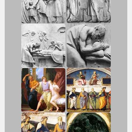
7. Να διακρίνουν τα είδη των
ονοματικών δευτερευουσών
προτάσεων, επισημαίνοντας ομοιότητες
και διαφορές με τη ν.ε.
Το κείμενο της ενότητας (σελ. 70 σχ.
βιβλίου)
Τα γλωσσικά σχόλια της σελ. 71
αξιοποιούνται στη διδακτική πράξη
επιλεκτικά, με στόχο την κατανόηση του
περιεχομένου του κειμένου και την
απόδοσή του στη ν.ε.
Για τη νοηματική προσπέλαση του
κειμένου, αξιοποιούνται οι ερωτήσεις
της σελ.72 και όσες ο/η εκπαιδευτικός
διατυπώσει συμπληρωματικά ή
εναλλακτικά, αλλά και το παράλληλο