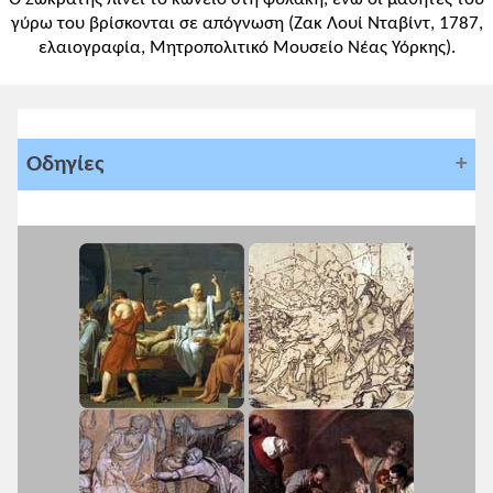
γύρω του βρίσκονται σε απόγνωση (Zακ Λουί Νταβίντ, 1787,
ελαιογραφία, Μητροπολιτικό Μουσείο Νέας Υόρκης).
Οδηγίες
Σύμφωνα με τις οδηγίες για τη
σχολική χρονιά 2025-26
Διδακτικές ώρες: 5
Διδακτικοί στόχοι
1. Να προσδιορίσουν οι μαθητές/τριες
τη ροή της σκέψης του Σωκράτη και να