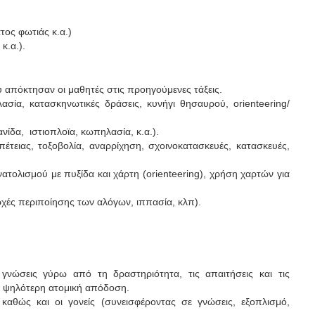
ος φωτιάς κ.α.)
κ.α.).
υ απόκτησαν οι μαθητές στις προηγούμενες τάξεις.
ασία, κατασκηνωτικές δράσεις, κυνήγι θησαυρού, orienteering/
νίδα, ιστιοπλοϊα, κωπηλασία, κ.α.).
τειας, τοξοβολία, αναρρίχηση, σχοινοκατασκευές, κατασκευές,
τολισμού με πυξίδα και χάρτη (orienteering), χρήση χαρτών για
ρχές περιποίησης των αλόγων, ιππασία, κλπ).
 γνώσεις γύρω από τη δραστηριότητα, τις απαιτήσεις και τις
ια ψηλότερη ατομική απόδοση.
 καθώς και οι γονείς (συνεισφέροντας σε γνώσεις, εξοπλισμό,