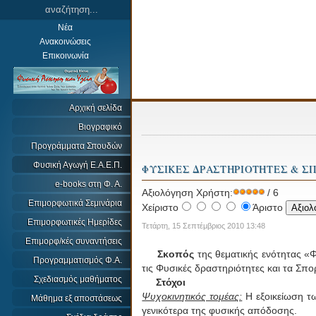
Νέα
Ανακοινώσεις
Επικοινωνία
Αρχική σελίδα
Βιογραφικό
Προγράμματα Σπουδών
Φυσική Αγωγή Ε.Α.Ε.Π.
ΦΥΣΙΚΕΣ ΔΡΑΣΤΗΡΙΟΤΗΤΕΣ & ΣΠ
e-books στη Φ. Α.
Αξιολόγηση Χρήστη:
/ 6
Επιμορφωτικά Σεμινάρια
Χείριστο
Άριστο
Επιμορφωτικές Ημερίδες
Τετάρτη, 15 Σεπτέμβριος 2010 13:48
Επιμορφ/κές συναντήσεις
Σκοπός
της θεματικής ενότητας «Φ
Προγραμματισμός Φ.Α.
τις Φυσικές δραστηριότητες και τα Σπορ
Σχεδιασμός μαθήματος
Στόχοι
Ψυχοκινητικός τομέας:
Η εξοικείωση τω
Μάθημα εξ αποστάσεως
γενικότερα της φυσικής απόδοσης.