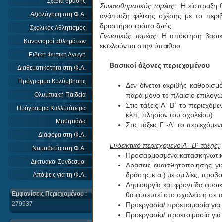
Σχέδια δράσης
Συναισθηματικός τομέας:
Η είσπραξη θε
Αξιολόγηση στη Φ.Α.
ανάπτυξη φιλικής σχέσης με το περι
δραστήριο τρόπο ζωής.
Σχολικός Αθλητισμός
Γνωστικός τομέας:
Η απόκτηση βασικ
Κανονισμοί αθλημάτων
εκτελούνται στην ύπαιθρο.
Ειδική Φυσική Αγωγή
Βασικοί άξονες περιεχομένου
Διαθεματικότητα στη Φ.Α.
Πρόγραμμα Κολύμβησης
Δεν δίνεται ακριβής καθορισμ
παρά μόνο το πλαίσιο επιλογών
Ολυμπιακή Παιδεία
Στις τάξεις Α΄-Β΄ το περιεχό
Πρόγραμμα Καλλιπάτειρα
κλπ, πλησίον του σχολείου).
Μαθητιάδα
Στις τάξεις Γ΄-Δ΄ το περιεχόμ
Διάφορα στη Φ.Α.
Ενδεικτικό περιεχόμενο Α΄-Β΄ τάξης:
Νομοθεσία στη Φ.Α.
Προσαρμοσμένα κατασκηνωτικά 
Δικτυακοί Σύνδεσμοι
Δράσεις ευαισθητοποίησης γι
δράσης κ.α.) με ομιλίες, προβολ
Απόψεις για τη Φ.Α.
Δημιουργία και φροντίδα φυσι
Εμφανίσεις Περιεχομένου
:
θα φυτευτεί στο σχολείο ή σε 
279937
Προεργασία/ προετοιμασία για
Προεργασία/ προετοιμασία για