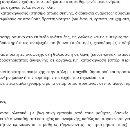
ή ασφαλούς χρήσης του ποδηλάτου στις καθημερινές μετακινήσεις.
ε σχοινιά, ξύλα, κούτες, κλπ.
κατασκήνωσης (στήσιμο απλής σκηνής, διαδικασία ανάματος/ σβησίματ
άλειας σε υπαίθριες δραστηριότητες (για έντομα, ερπετά, ατυχήματα, 
οσαρμοσμένο στο επίπεδο ανάπτυξης, τις γνώσεις και τις εμπειρίες πο
 δραστηριότητες αναψυχής σε βουνό (πεζοπορία, χιονοδρομία, ποδηλ
ραστηριότητες αναψυχής στη θάλασσα ή σε λίμνη (κανοε-καγιακ, ιστιοσα
 δραστηριότητες αναψυχής σε οργανωμένη κατασκήνωση (σπορ περιπέ
δραστηριότητες αναψυχής στην πόλη με παιχνίδι θησαυρού και προσανα
ν/ μνημείων ή της ευρύτερης περιοχής του σχολείου, κ.α.
σε ιππικό όμιλο (γνωριμία με τα σπορ όπου πρωταγωνιστεί το άλογο, α
τος
ονται ολιστικά, με βιωματική εμπειρία από τους μαθητές, βασικές
ετικά συναισθήματα επιτυχίας και αναψυχής, καθώς και παρακίνηση γ
τήτων εμπλέκονται οι μαθητές (δηλώνοντας τις προτιμήσεις τους),