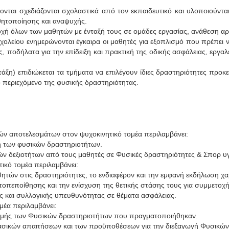
γονται σχεδιάζονται σχολαστικά από τον εκπαιδευτικό και υλοποιούν
σθητοποίησης και αναψυχής.
οχή όλων των μαθητών με ένταξή τους σε ομάδες εργασίας, ανάθεση αρ
σχολείου ενημερώνονται έγκαιρα οι μαθητές για εξοπλισμό που πρέπει 
 ποδήλατα για την επίδειξη και πρακτική της οδικής ασφάλειας, εργαλ
 τάξη) επιδιώκεται τα τμήματα να επιλέγουν ίδιες δραστηριότητες προκει
ο περιεχόμενο της φυσικής δραστηριότητας.
ών αποτελεσμάτων στον ψυχοκινητικό τομέα περιλαμβάνει:
ή των φυσικών δραστηριοτήτων.
ών δεξιοτήτων από τους μαθητές σε Φυσικές δραστηριότητες & Σπορ υγ
ικό τομέα περιλαμβάνει:
ητών στις δραστηριότητες, το ενδιαφέρον και την εμφανή εκδήλωση χα
οπεποίθησης και την ενίσχυση της θετικής στάσης τους για συμμετοχή
ς και συλλογικής υπευθυνότητας σε θέματα ασφάλειας.
μέα περιλαμβάνει:
ομής των Φυσικών δραστηριοτήτων που πραγματοποιήθηκαν.
σικών απαιτήσεων και των προϋποθέσεων για την διεξαγωγή Φυσικών