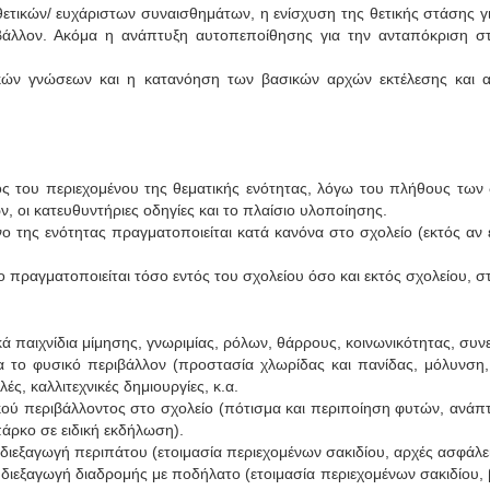
τικών/ ευχάριστων συναισθημάτων, η ενίσχυση της θετικής στάσης για
βάλλον. Ακόμα η ανάπτυξη αυτοπεποίθησης για την ανταπόκριση στι
ών γνώσεων και η κατανόηση των βασικών αρχών εκτέλεσης και 
ός του περιεχομένου της θεματικής ενότητας, λόγω του πλήθους των 
, οι κατευθυντήριες οδηγίες και το πλαίσιο υλοποίησης.
μενο της ενότητας πραγματοποιείται κατά κανόνα στο σχολείο (εκτός α
ενο πραγματοποιείται τόσο εντός του σχολείου όσο και εκτός σχολείου, 
παιχνίδια μίμησης, γνωριμίας, ρόλων, θάρρους, κοινωνικότητας, συνε
α το φυσικό περιβάλλον (προστασία χλωρίδας και πανίδας, μόλυνση
ές, καλλιτεχνικές δημιουργίες, κ.α.
κού περιβάλλοντος στο σχολείο (πότισμα και περιποίηση φυτών, ανάπ
πάρκο σε ειδική εκδήλωση).
 διεξαγωγή περιπάτου (ετοιμασία περιεχομένων σακιδίου, αρχές ασφάλε
 διεξαγωγή διαδρομής με ποδήλατο (ετοιμασία περιεχομένων σακιδίου, 