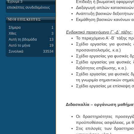
Επίδειξη ή βιωματική εφαρμογ
Έχουμε 3
Διεξαγωγή απλών κατασκευών μ
επισκέπτες συνδεδεμένους
Ανάπτυξη βασικών δεξιοτήτων 
ΝΕΟΙ ΕΠΙΣΚΕΠΤΕΣ
Εκμάθηση βασικών κανόνων ασφ
Σήμερα
1
Ενδεικτικό περιεχόμενο Γ΄-Δ΄ τάξης:
Χθες
3
Το περιεχόμενο Α΄-Β΄ τάξης πρ
Αυτή τη βδομάδα
13
Σχέδιο εργασίας για φυσικές
Αυτό το μήνα
19
προσανατολισμός, κ.α.)
Συνολικά
33534
Σχέδιο εργασίας για φυσικές δ
Σχέδιο εργασίας για φυσικές
δεξιότητες επιβίωσης, κ.α.).
Σχέδιο εργασίας για φυσικές 
τη γνωριμία σημαντικών σημείω
Σχέδιο εργασίας με επίσκεψη 
Διδασκαλία – οργάνωση μαθήμα
Οι δραστηριότητες προσεγγίζ
προϋποθέσεις ασφάλειας, με θ
Στις επιλογές των δραστηριο