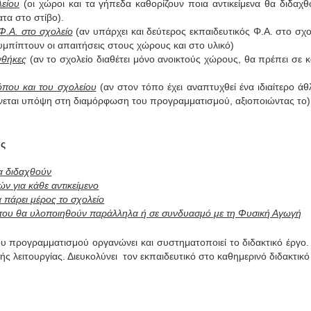
είου
(οι χώροι και τα γήπεδα καθορίζουν ποια αντικείμενα θα διδαχ
τα στο στίβο).
Φ.Α. στο σχολείο
(αν υπάρχει και δεύτερος εκπαιδευτικός Φ.Α. στο σχο
υμπίπτουν οι απαιτήσεις στους χώρους και στο υλικό)
νθήκες
(αν το σχολείο διαθέτει μόνο ανοικτούς χώρους, θα πρέπει σε κ
τόπου και του σχολείου
(αν στον τόπο έχει αναπτυχθεί ένα ιδιαίτερο άθ
άνεται υπόψη στη διαμόρφωση του προγραμματισμού, αξιοποιώντας το)
ός
θα διδαχθούν
ν για κάθε αντικείμενο
 πάρει μέρος το σχολείο
που θα υλοποιηθούν παράλληλα ή σε συνδυασμό με τη Φυσική Αγωγή
ογραμματισμού οργανώνει και συστηματοποιεί το διδακτικό έργο. Στη
ής λειτουργίας. Διευκολύνει τον εκπαιδευτικό στο καθημερινό διδακτικ