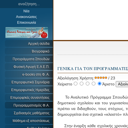
Νέα
Ανακοινώσεις
Επικοινωνία
Αρχική σελίδα
Βιογραφικό
Προγράμματα Σπουδών
Φυσική Αγωγή Ε.Α.Ε.Π.
ΓΕΝΙΚΑ ΓΙΑ ΤΟΝ ΠΡΟΓΡΑΜΜΑΤΙ
e-books στη Φ. Α.
Αξιολόγηση Χρήστη:
/ 23
Επιμορφωτικά Σεμινάρια
Χείριστο
Άριστο
Επιμορφωτικές Ημερίδες
Το Αναλυτικό Πρόγραμμα Σπουδών της
Επιμορφ/κές συναντήσεις
δημοτικού σχολείου και του γυμνασίου
Προγραμματισμός Φ.Α.
πρέπει να διδαχθούν, τους στόχους, τ
Σχεδιασμός μαθήματος
δημιουργείται ένα σχετικά «κλειστό» π
Μάθημα εξ αποστάσεως
Στην έναρξη κάθε σχολικής χρονιάς ο