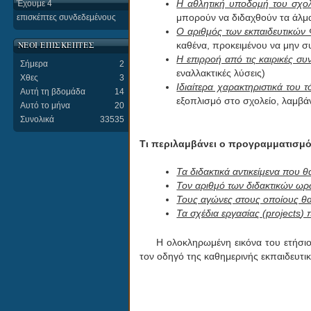
Η αθλητική υποδομή του σχολ
Έχουμε 4
μπορούν να διδαχθούν τα άλμα
επισκέπτες συνδεδεμένους
Ο αριθμός των εκπαιδευτικών 
ΝΕΟΙ ΕΠΙΣΚΕΠΤΕΣ
καθένα, προκειμένου να μην σ
Η επιρροή από τις καιρικές συ
Σήμερα
2
εναλλακτικές λύσεις)
Χθες
3
Ιδιαίτερα χαρακτηριστικά του 
Αυτή τη βδομάδα
14
εξοπλισμό στο σχολείο, λαμβ
Αυτό το μήνα
20
Συνολικά
33535
Τι περιλαμβάνει ο προγραμματισμ
Τα διδακτικά αντικείμενα που 
Τον αριθμό των διδακτικών ωρώ
Τους αγώνες στους οποίους θα
Τα σχέδια εργασίας (
projects
) 
Η ολοκληρωμένη εικόνα του ετήσιου πρ
τον οδηγό της καθημερινής εκπαιδευτικ