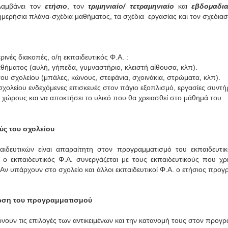
ιλαμβάνει τον
ετήσιο
, τον
τριμηνιαίο/ τετραμηνιαίο
και
εβδομαδια
 ημερήσια πλάνα-σχέδια μαθήματος, τα σχέδια εργασίας και τον σχεδ
ινές διακοπές, ο/η εκπαιδευτικός Φ.Α. :
θήματος (αυλή, γήπεδα, γυμναστήριο, κλειστή αίθουσα, κλπ).
του σχολείου (μπάλες, κώνους, στεφάνια, σχοινάκια, στρώματα, κλπ).
σχολείου ενδεχόμενες επισκευές στον πάγιο εξοπλισμό, εργασίες συντή
χώρους και να αποκτήσει το υλικό που θα χρειασθεί στο μάθημά του.
ύς του σχολείου
τικών είναι απαραίτητη στον προγραμματισμό του εκπαιδευτικού
 εκπαιδευτικός Φ.Α. συνεργάζεται με τους εκπαιδευτικούς που χρησ
ν υπάρχουν στο σχολείο και άλλοι εκπαιδευτικοί Φ.Α. ο ετήσιος προγρα
ωση του προγραμματισμού
ουν τις επιλογές των αντικειμένων και την κατανομή τους στον προγρ