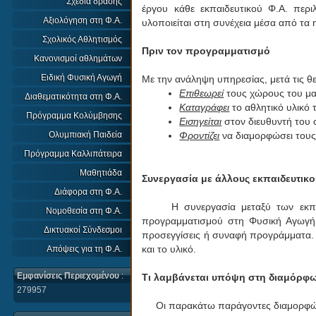
Σχέδια δράσης
έργου κάθε εκπαιδευτικού Φ.Α. περ
Αξιολόγηση στη Φ.Α.
υλοποιείται στη συνέχεια μέσα από τα
Σχολικός Αθλητισμός
Πριν τον προγραμματισμό
Κανονισμοί αθλημάτων
Ειδική Φυσική Αγωγή
Με την ανάληψη υπηρεσίας, μετά τις θερ
Επιθεωρεί
τους χώρους του μα
Διαθεματικότητα στη Φ.Α.
Καταγράφει
το αθλητικό υλικό 
Πρόγραμμα Κολύμβησης
Εισηγείται
στον διευθυντή του 
Φροντίζει
να διαμορφώσει τους 
Ολυμπιακή Παιδεία
Πρόγραμμα Καλλιπάτειρα
Μαθητιάδα
Συνεργασία με άλλους εκπαιδευτικο
Διάφορα στη Φ.Α.
Η συνεργασία μεταξύ των εκπαιδευ
Νομοθεσία στη Φ.Α.
προγραμματισμού στη Φυσική Αγωγή ο
Δικτυακοί Σύνδεσμοι
προσεγγίσεις ή συναφή προγράμματα. Α
και το υλικό.
Απόψεις για τη Φ.Α.
Εμφανίσεις Περιεχομένου
:
Τι λαμβάνεται υπόψη στη διαμόρφ
279957
Οι παρακάτω παράγοντες διαμορφών