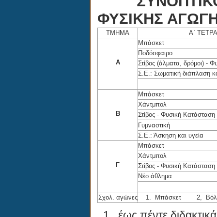
ΣΥΝΟΠΤΙΚΟΣ 
ΦΥΣΙΚΗΣ ΑΓΩΓΗ
ΤΜΗΜΑ
Α΄ ΤΕΤΡ
Μπάσκετ
Ποδόσφαιρο
Α
Στίβος (άλματα, δρόμοι) - 
Σ.Ε.: Σωματική διάπλαση 
Μπάσκετ
Χάντμπολ
Β
Στίβος - Φυσική Κατάσταση
Γυμναστική
Σ.Ε.: Άσκηση και υγεία
Μπάσκετ
Χάντμπολ
Γ
Στίβος - Φυσική Κατάσταση
Νέο άθλημα
Σχολ. αγώνες
1. Μπάσκετ 2, Βόλε
1. έως πέντε διδακτικά