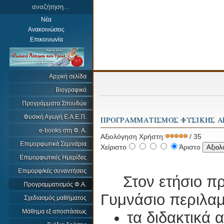
Νέα
Ανακοινώσεις
Επικοινωνία
Αρχική σελίδα
Βιογραφικό
Προγράμματα Σπουδών
Φυσική Αγωγή Ε.Α.Ε.Π.
ΠΡΟΓΡΑΜΜΑΤΙΣΜΟΣ ΦΥΣΙΚΗΣ Α
e-books στη Φ. Α.
Αξιολόγηση Χρήστη:
/ 35
Επιμορφωτικά Σεμινάρια
Χείριστο
Άριστο
Επιμορφωτικές Ημερίδες
Επιμορφ/κές συναντήσεις
Στον ετήσιο προ
Προγραμματισμός Φ.Α.
Γυμνάσιο περιλαμ
Σχεδιασμός μαθήματος
Μάθημα εξ αποστάσεως
τα διδακτικά 