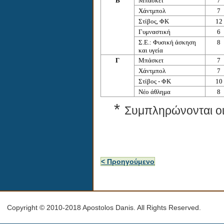
Β
Μπάσκετ
7
Χάντμπολ
7
Στίβος, ΦΚ
12
Γυμναστική
6
Σ.Ε.: Φυσική άσκηση
8
και υγεία
Γ
Μπάσκετ
7
Χάντμπολ
7
Στίβος - ΦΚ
10
Νέο άθλημα
8
*
Συμπληρώνονται οι 
< Προηγούμενο
Copyright © 2010-2018 Apostolos Danis. All Rights Reserved.