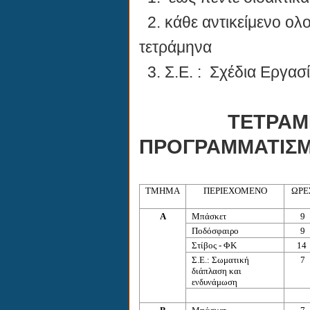
2.
κάθε αντικείμενο ολ
τετράμηνα
3.
Σ.Ε. : Σχέδια Εργασ
ΤΕΤΡΑΜΗΝΙΑΙ
ΠΡΟΓΡΑΜΜΑΤΙΣΜ
ΤΜΗΜΑ
ΠΕΡΙΕΧΟΜΕΝΟ
ΩΡΕ
Α
Μπάσκετ
9
Ποδόσφαιρο
9
Στίβος - ΦΚ
14
Σ.Ε.: Σωματική
7
διάπλαση και
ενδυνάμωση