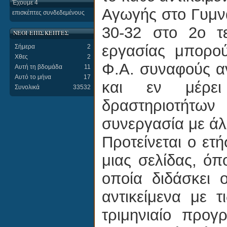
Έχουμε 4
Αγωγής στο Γυμνά
επισκέπτες συνδεδεμένους
30-32 στο 2ο τε
ΝΕΟΙ ΕΠΙΣΚΕΠΤΕΣ
εργασίας μπορο
Σήμερα
2
Χθες
2
Φ.Α. συναφούς αντ
Αυτή τη βδομάδα
11
Αυτό το μήνα
17
και εν μέρει
Συνολικά
33532
δραστηριοτήτων
συνεργασία με άλ
Προτείνεται ο ετ
μιας σελίδας, όπ
οποία διδάσκει 
αντικείμενα με 
τριμηνιαίο προγ