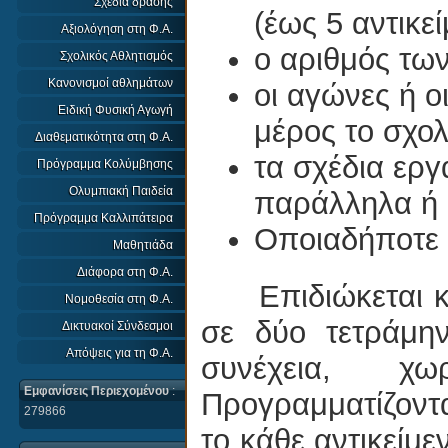
Σχέδια δράσης
(έως 5 αντικε
Αξιολόγηση στη Φ.Α.
ο αριθμός των
Σχολικός Αθλητισμός
Κανονισμοί αθλημάτων
οι αγώνες ή ο
Ειδική Φυσική Αγωγή
μέρος το σχολ
Διαθεματικότητα στη Φ.Α.
τα σχέδια εργ
Πρόγραμμα Κολύμβησης
Ολυμπιακή Παιδεία
παράλληλα ή 
Πρόγραμμα Καλλιπάτειρα
Οποιαδήποτε
Μαθητιάδα
Διάφορα στη Φ.Α.
Επιδιώκεται κάθ
Νομοθεσία στη Φ.Α.
σε δύο τετράμην
Δικτυακοί Σύνδεσμοι
Απόψεις για τη Φ.Α.
συνέχεια, χω
Εμφανίσεις Περιεχομένου
:
Προγραμματίζοντα
279866
το κάθε αντικείμ