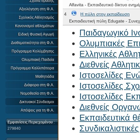
Σχέδια δράσης
Alfavita - Εκπαιδευτικό δίκτυο ενη
Αξιολόγηση στη Φ.Α.
4
Η πύλη στην εκπαίδευση
Σχολικός Αθλητισμός
Εκπαιδευτική πύλη Edugate - Συνε
Κανονισμοί αθλημάτων
Παιδαγωγικό Ιν
Ειδική Φυσική Αγωγή
Ολυμπιακές Επ
Διαθεματικότητα στη Φ.Α.
Πρόγραμμα Κολύμβησης
Ελληνικές Αθλη
Ολυμπιακή Παιδεία
Διεθνείς Αθλητ
Πρόγραμμα Καλλιπάτειρα
Ιστοσελίδες Εν
Μαθητιάδα
Ιστοσελίδες Σχ
Διάφορα στη Φ.Α.
Νομοθεσία στη Φ.Α.
Ιστοσελίδες Εκ
Δικτυακοί Σύνδεσμοι
Διεθνείς Οργαν
Απόψεις για τη Φ.Α.
Εκπαιδευτικά θέ
Εμφανίσεις Περιεχομένου
:
Συνδικαλιστικέ
279840