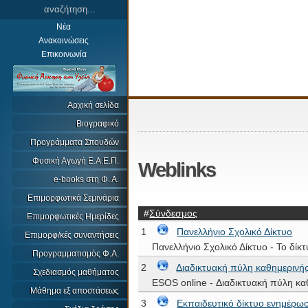
Νέα
Ανακοινώσεις
Επικοινωνία
Αρχική σελίδα
Βιογραφικό
Προγράμματα Σπουδών
Φυσική Αγωγή Ε.Α.Ε.Π.
Weblinks
e-books στη Φ. Α.
Επιμορφωτικά Σεμινάρια
#
Σύνδεσμος
Επιμορφωτικές Ημερίδες
1
Πανελλήνιο Σχολικό Δίκτυο
Επιμορφ/κές συναντήσεις
Πανελλήνιο Σχολικό Δίκτυο - Το δί
Προγραμματισμός Φ.Α.
2
Διαδικτυακή πύλη καθημερινής
Σχεδιασμός μαθήματος
ESOS online - Διαδικτυακή πύλη κα
Μάθημα εξ αποστάσεως
3
Εκπαιδευτικό δίκτυο ενημέρω