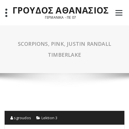
Skip
ΓΡΟΥΔΟΣ ΑΘΑΝΑΣΙΟΣ
to
content
ΓΕΡΜΑΝΙΚΑ - ΠΕ 07
SCORPIONS, PINK, JUSTIN RANDALL
TIMBERLAKE
sgroudos
Lektion 3