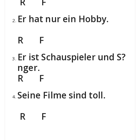
R F
Er hat nur ein Hobby.
R F
Er ist Schauspieler und S?
nger.
R F
Seine Filme sind toll.
R F