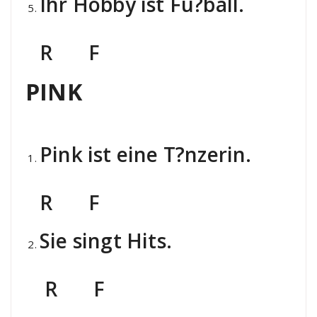
Ihr Hobby ist Fu?ball.
R F
PINK
Pink ist eine T?nzerin.
R F
Sie singt Hits.
R F