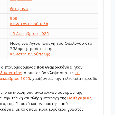
Θεοφανώ
958
Κωνσταντινούπολη
15 Δεκεμβρίου
1025
Ναός του Αγίου Ιωάννη του Θεολόγου στο
Έβδομο (προάστιο της
Κωνσταντινούπολης
)
, ο επονομαζόμενος
Βουλγαροκτόνος
, ήταν
 δυναστείας
, ο οποίος βασίλεψε από τις
10
Δεκεμβρίου
1025
, χαρίζοντας την τελευταία περίοδο
ι την επέκταση των ανατολικών συνόρων της
α, την τελική και πλήρη υποταγή της
Βουλγαρίας
,
τορίας. Γι’ αυτό και ονομάστηκε από
κτόνος
, με το οποίο είναι ευρύτερα γνωστός.