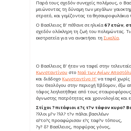
Παρά τους σχεδόν συνεχείς πολέμους, ο Βασίλ
μειώνοντας τη δύναμη των μεγάλων γαιοκτημ
στρατό, και γεμίζοντας τα θησαυροφυλάκια 
Ο Βασίλειος Β’ πέθανε σε ηλικία
67 ετών
,
στ
σχεδόν ολόκληρη τη ζωή του πολεμώντας. Τις
εκστρατεία για να ανακτήσει τη
Σικελία
.
Ο Βασίλειος Β’ ήταν να ταφεί στην τελευτα
Κωνσταντίνου
στο
Ναό των Αγίων Αποστόλ
και διάδοχο
Κωνσταντίνο Η’
να ταφεί χωρίς
του Θεολόγου στην περιοχή Έβδομον, έξω απ
τάφος λεηλατήθηκε από τους σταυροφόρου
άγνωστης πατρότητας και χρονολογίας και 
Στίχοι
?πιτάφιοι ε
?ς τ
?ν τάφον κυρο
? Β
?λλοι μ?ν ?λλ? τ?ν πάλαι βασιλέων
α?το?ς προαφώρισαν ε?ς ταφ?ν τόπους,
?γ? δ? Βασίλειος, πορφύρας γόνος,