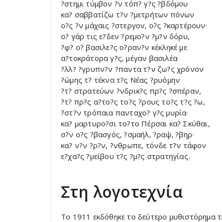
?στημι τύμβον ?ν τόπ? γ?ς ?βδόμου
κα? σαββατίζω τ?ν ?μετρήτων πόνων
ο?ς ?ν μάχαις ?στεργον, ο?ς ?καρτέρουν·
ο? γάρ τις ε?δεν ?ρεμο?ν ?μ?ν δόρυ,
?φ? ο? βασιλε?ς ο?ραν?ν κέκληκέ με
α?τοκράτορα γ?ς, μέγαν βασιλέα·
?λλ? ?γρυπν?ν ?παντα τ?ν ζω?ς χρόνον
?ώμης τ? τέκνα τ?ς Νέας ?ρυόμην
?τ? στρατεύων ?νδρικ?ς πρ?ς ?σπέραν,
?τ? πρ?ς α?το?ς το?ς ?ρους το?ς τ?ς ?ω,
?στ?ν τρόπαια πανταχο? γ?ς μυρία·
κα? μαρτυρο?σι το?το Πέρσαι κα? Σκύθαι,
σ?ν ο?ς ?βασγός, ?σμαήλ, ?ραψ, ?βηρ·
κα? ν?ν ?ρ?ν, ?νθρωπε, τόνδε τ?ν τάφον
ε?χα?ς ?μείβου τ?ς ?μ?ς στρατηγίας.
Στη λογοτεχνία
Το 1911 εκδόθηκε το δεύτερο μυθιστόρημα 