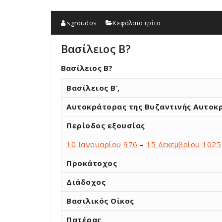
sgroudos
Κεφάλαιο τρίτο
Βασίλειος Β?
Βασίλειος Β?
Βασίλειος Β’,
Αυτοκράτορας της Βυζαντινής Αυτοκ
Περίοδος εξουσίας
10 Ιανουαρίου
976
–
15 Δεκεμβρίου
1025
Προκάτοχος
Διάδοχος
Βασιλικός Οίκος
Πατέρας