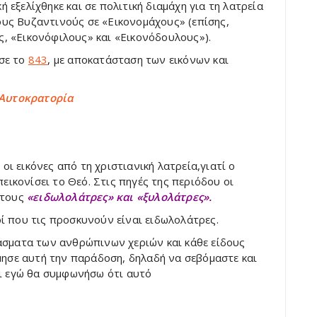
 εξελίχθηκε και σε πολιτική διαμάχη για τη λατρεία
ους Βυζαντινούς σε «Εικονομάχους» (επίσης,
ς, «Εικονόφιλους» και «Εικονόδουλους»).
ωσε το
843
, με αποκατάσταση των εικόνων και
 Αυτοκρατορία
οι εικόνες από τη χριστιανική λατρεία,γιατί ο
εικονίσει το Θεό. Στις πηγές της περιόδου οι
 τους
«ειδωλολάτρες» και «ξυλολάτρες».
οί που τις προσκυνούν είναι ειδωλολάτρες.
σματα των ανθρώπινων χεριών και κάθε είδους
ησε αυτή την παράδοση, δηλαδή να σεβόμαστε και
ι εγώ θα συμφωνήσω ότι αυτό