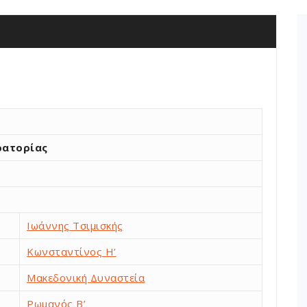
ρατορίας
Ιωάννης Τσιμισκής
Κωνσταντίνος Η’
Μακεδονική Δυναστεία
Ρωμανός Β’