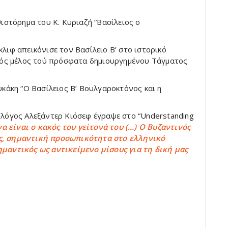
ιστόρημα του Κ. Κυριαζή “Βασίλειος ο
λιφ απεικόνισε τον Βασίλειο Β’ στο ιστορικό
ενός μέλος τού πρόσφατα δημιουργημένου Τάγματος
υκάκη “Ο Βασίλειος Β’ Βουλγαροκτόνος και η
ολόγος Αλεξάντερ Κιόσεφ έγραψε στο “Understanding
α είναι ο κακός του γείτονά του (…) Ο Βυζαντινός
ς, σημαντική προσωπικότητα στο ελληνικό
μαντικός ως αντικείμενο μίσους για τη δική μας