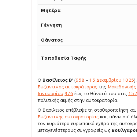
Μητέρα
Γέννηση
Θάνατος
Τοποθεσία Ταφής
Ο
Βασίλειος Β’
(
958
–
15 Δεκεμβρίου
1025
)
Βυζαντινός αυτοκράτορας
της
Μακεδονικής
Ιανουαρίου
976
έως το θάνατό του στις
15 
πολιτικής ακμής στην αυτοκρατορία.
Ο Βασίλειος επέβλεψε τη σταθεροποίηση κα
Βυζαντινής αυτοκρατορίας
και, πάνω απ’ όλ
τον κυριότερο ευρωπαϊκό εχθρό της αυτοκρα
μεταγενέστερους συγγραφείς ως
Βουλγαρο