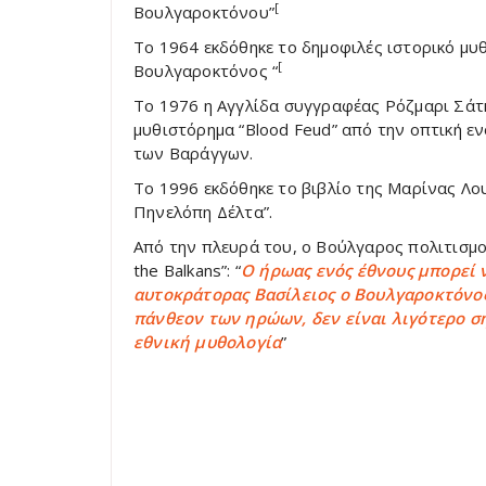
[
Βουλγαροκτόνου”
Το 1964 εκδόθηκε το δημοφιλές ιστορικό μυθ
[
Βουλγαροκτόνος “
Το 1976 η Αγγλίδα συγγραφέας Ρόζμαρι Σάτκ
μυθιστόρημα “Blood Feud” από την οπτική 
των Βαράγγων.
Το 1996 εκδόθηκε το βιβλίο της Μαρίνας Λο
Πηνελόπη Δέλτα”.
Από την πλευρά του, ο Βούλγαρος πολιτισμ
the Balkans”: “
Ο ήρωας ενός έθνους μπορεί ν
αυτοκράτορας Βασίλειος ο Βουλγαροκτόνο
πάνθεον των ηρώων, δεν είναι λιγότερο ση
εθνική μυθολογία
”