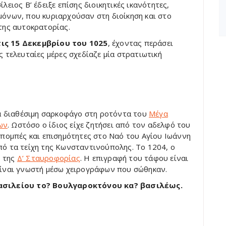
ειος Β’ έδειξε επίσης διοικητικές ικανότητες,
όνων, που κυριαρχούσαν στη διοίκηση και στο
της αυτοκρατορίας.
ις 15 Δεκεμβρίου του 1025
, έχοντας περάσει
 τελευταίες μέρες σχεδίαζε μία στρατιωτική
ία διαθέσιμη σαρκοφάγο στη ροτόντα του
Μέγα
ων
. Ωστόσο ο ίδιος είχε ζητήσει από τον αδελφό του
 πομπές και επισημότητες στο Ναό του Αγίου Ιωάννη
ό τα τείχη της Κωνσταντινούπολης. Το 1204, ο
ς της
Δ’ Σταυροφορίας
. Η επιγραφή του τάφου είναι
είναι γνωστή μέσω χειρογράφων που σώθηκαν.
ασιλείου το
? Βουλγαροκτόνου κα
? βασιλέως.