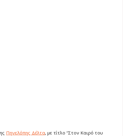
της
Πηνελόπης Δέλτα
, με τίτλο “Στον Καιρό του