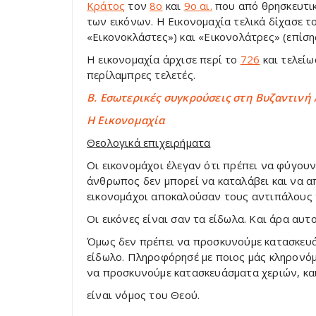
Κράτος
τον
8ο
και
9ο αι.
που από θρησκευτική
των εικόνων. Η Εικονομαχία τελικά δίχασε τ
«Εικονοκλάστες») και «Εικονολάτρες» (επίση
Η εικονομαχία άρχισε περί το
726
και τελεί
περίλαμπρες τελετές.
Β. Εσωτερικές συγκρούσεις στη Βυζαντινή
Η Eικονομαχία
Θεολογικά επιχειρήματα
Οι εικονομάχοι έλεγαν ότι πρέπει να φύγουν 
άνθρωπος δεν μπορεί να καταλάβει και να απ
εικονομάχοι αποκαλούσαν τους αντιπάλους
Οι εικόνες είναι σαν τα είδωλα. Και άρα αυτ
Όμως δεν πρέπει να προσκυνούμε κατασκευά
είδωλο. Πληροφόρησέ με ποιος μάς κληρονόμ
να προσκυνούμε κατασκευάσματα χεριών, κα
είναι νόμος του Θεού.