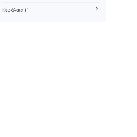
Κεφάλαιο Ι΄