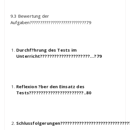
9.3 Bewertung der
Aufgaben???????????????????????????79
Durchf?hrung des Tests im
Unterricht?????????????????????…?79
Reflexion ?ber den Einsatz des
Tests???????????????????????..80
Schlussfolgerungen??????????????????????????????