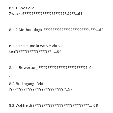
8.1.1 Spezielle
Zwecke????????????????????????..????…61
8.1.2 Methodologie?????????????????????????..???…62
8.1.3 Freie und kreative Aktivit?
ten????????????????????……64
8.1.4 Bewertung???????????????????????????..64
.
8.2 Bedingungsfeld
??????????????????????????????.?..67
8.3 Wahlfeld????????????????????????????????…..69