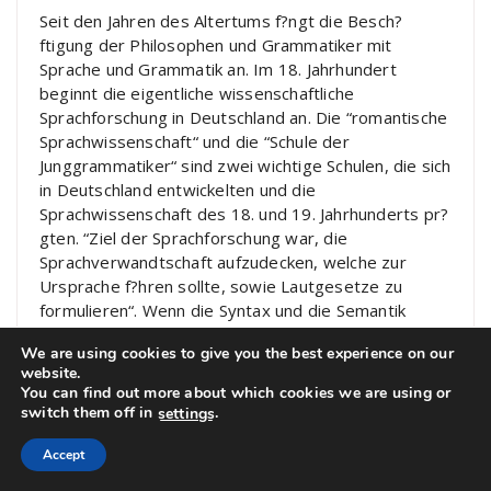
Seit den Jahren des Altertums f?ngt die Besch?
ftigung der Philosophen und Grammatiker mit
Sprache und Grammatik an. Im 18. Jahrhundert
beginnt die eigentliche wissenschaftliche
Sprachforschung in Deutschland an. Die “romantische
Sprachwissenschaft“ und die “Schule der
Junggrammatiker“ sind zwei wichtige Schulen, die sich
in Deutschland entwickelten und die
Sprachwissenschaft des 18. und 19. Jahrhunderts pr?
gten. “Ziel der Sprachforschung war, die
Sprachverwandtschaft aufzudecken, welche zur
Ursprache f?hren sollte, sowie Lautgesetze zu
formulieren“. Wenn die Syntax und die Semantik
vernachl?ssigt wurden, bildeten die Phonetik, die
We are using cookies to give you the best experience on our
Morphologie und die Etymologie den grunds?tzlichen
website.
Untersuchungsgegenstand der Sprachwissenschaft.
You can find out more about which cookies we are using or
Ferdinand de Saussure unterscheidet erst im 20.
switch them off in
.
settings
Jahrhundert zwischen dem Sprachgebrauch
(parole
[2]
) und dem Sprachsystem (langue
[3]
) und
Accept
die Sprache wird als ein System von sprachlichen