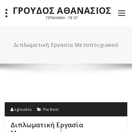
Skip
ΓΡΟΥΔΟΣ ΑΘΑΝΑΣΙΟΣ
to
content
ΓΕΡΜΑΝΙΚΑ - ΠΕ 07
Διπλωματική Εργασία Μεταπτυχιακού
sgroudos
The Best
Διπλωματική Εργασία