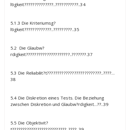
ltigkeit??????????????..???????????..34
5.1.3 Die Kriteriumsg?
ltigkeit?????????????..?????????..35
5.2 Die Glaubw?
rdigkeit?????????????????????..???????.37
5.3 Die Reliabilit?t??????????????????????????..????…
38
5.4 Die Diskretion eines Tests. Die Beziehung
zwischen Diskretion und Glaubw?rdigkeit…??..39
5.5 Die Objektivit?
t??????????????????????????..????..39