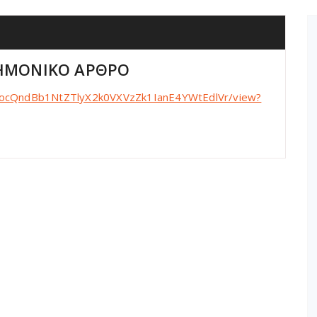
ΤΗΜΟΝΙΚΟ ΑΡΘΡΟ
iDPocQndBb1NtZTlyX2k0VXVzZk1IanE4YWtEdlVr/view?