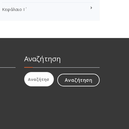
Κεφάλαιο Ι΄
Αναζήτηση
Αναζήτηση
για: