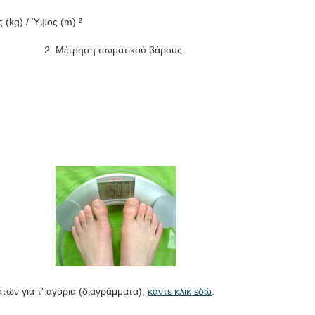
 (kg) / Ύψος (m) ²
 2. Μέτρηση σωματικού βάρους
ών για τ' αγόρια (διαγράμματα),
κάντε κλικ εδώ
.