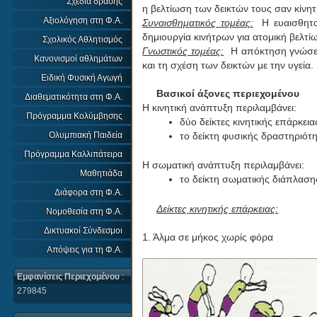
Σχέδια δράσης
η βελτίωση των δεικτών τους σαν κίνη
Αξιολόγηση στη Φ.Α.
Συναισθηματικός τομέας:
Η ευαισθητοπ
δημιουργία κινήτρων για ατομική βελ
Σχολικός Αθλητισμός
Γνωστικός τομέας:
Η απόκτηση γνώσεων
Κανονισμοί αθλημάτων
και τη σχέση των δεικτών με την υγεία.
Ειδική Φυσική Αγωγή
Βασικοί άξονες περιεχομένου
Διαθεματικότητα στη Φ.Α.
Η κινητική ανάπτυξη περιλαμβάνει:
Πρόγραμμα Κολύμβησης
δύο δείκτες κινητικής επάρκει
το δείκτη φυσικής δραστηριό
Ολυμπιακή Παιδεία
Πρόγραμμα Καλλιπάτειρα
Η σωματική ανάπτυξη περιλαμβάνει:
Μαθητιάδα
το δείκτη σωματικής διάπλασ
Διάφορα στη Φ.Α.
Δείκτες κινητικής επάρκειας:
Νομοθεσία στη Φ.Α.
Δικτυακοί Σύνδεσμοι
1. Άλμα σε μήκος χωρίς φόρα 2.
Απόψεις για τη Φ.Α.
Εμφανίσεις Περιεχομένου
:
279845