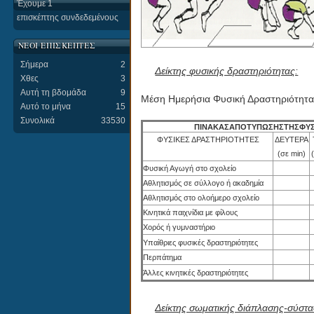
Έχουμε 1
επισκέπτης συνδεδεμένους
ΝΕΟΙ ΕΠΙΣΚΕΠΤΕΣ
Σήμερα
2
Δείκτης φυσικής δραστηριότητας:
Χθες
3
Αυτή τη βδομάδα
9
Μέση Ημερήσια Φυσική Δραστηριότητα
Αυτό το μήνα
15
Συνολικά
33530
ΠΙΝΑΚΑΣ
ΑΠΟΤΥΠΩΣΗΣ
ΤΗΣ
ΦΥΣ
ΦΥΣΙΚΕΣ ΔΡΑΣΤΗΡΙΟΤΗΤΕΣ
ΔΕΥΤΕΡΑ
(σε min)
Φυσική Αγωγή στο σχολείο
Αθλητισμός σε σύλλογο ή ακαδημία
Αθλητισμός στο ολοήμερο σχολείο
Κινητικά παιχνίδια με φίλους
Χορός ή γυμναστήριο
Υπαίθριες φυσικές δραστηριότητες
Περπάτημα
Άλλες κινητικές δραστηριότητες
Δείκτης σωματικής διάπλασης-σύστα