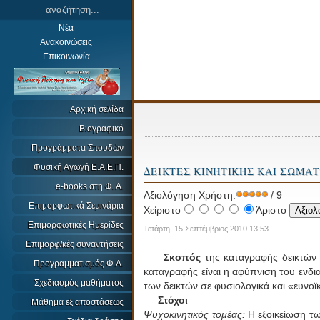
Νέα
Ανακοινώσεις
Επικοινωνία
Αρχική σελίδα
Βιογραφικό
Προγράμματα Σπουδών
Φυσική Αγωγή Ε.Α.Ε.Π.
ΔΕΙΚΤΕΣ ΚΙΝΗΤΙΚΗΣ ΚΑΙ ΣΩΜΑ
e-books στη Φ. Α.
Αξιολόγηση Χρήστη:
/ 9
Επιμορφωτικά Σεμινάρια
Χείριστο
Άριστο
Επιμορφωτικές Ημερίδες
Τετάρτη, 15 Σεπτέμβριος 2010 13:53
Επιμορφ/κές συναντήσεις
Σκοπός
της καταγραφής δεικτών 
Προγραμματισμός Φ.Α.
καταγραφής είναι η αφύπνιση του ενδι
Σχεδιασμός μαθήματος
των δεικτών σε φυσιολογικά και «ευνοϊκ
Στόχοι
Μάθημα εξ αποστάσεως
Ψυχοκινητικός τομέας:
Η εξοικείωση τω